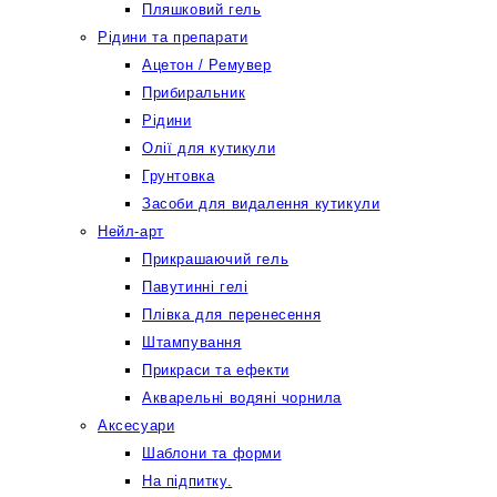
Пляшковий гель
Рідини та препарати
Ацетон / Ремувер
Прибиральник
Рідини
Олії для кутикули
Грунтовка
Засоби для видалення кутикули
Нейл-арт
Прикрашаючий гель
Павутинні гелі
Плівка для перенесення
Штампування
Прикраси та ефекти
Акварельні водяні чорнила
Аксесуари
Шаблони та форми
На підпитку.