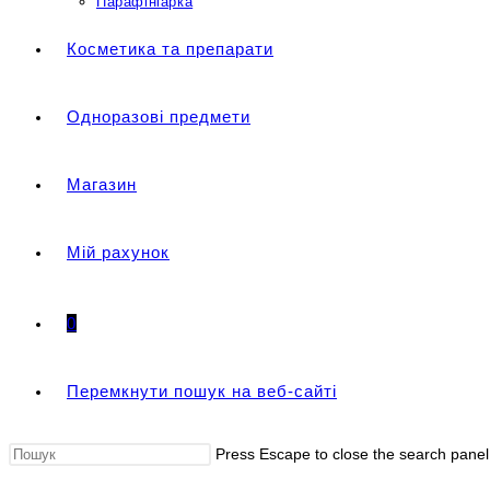
Парафініарка
Косметика та препарати
Одноразові предмети
Магазин
Мій рахунок
0
Перемкнути пошук на веб-сайті
Press Escape to close the search panel