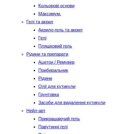
Кольорові основи
Максимум.
Гелі та акрил
Акрило-гель та акрил
Гелі
Пляшковий гель
Рідини та препарати
Ацетон / Ремувер
Прибиральник
Рідини
Олії для кутикули
Грунтовка
Засоби для видалення кутикули
Нейл-арт
Прикрашаючий гель
Павутинні гелі