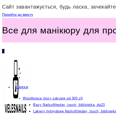
Сайт завантажується, будь ласка, зачекайте.
Перейти до вмісту
Все для манікюру для пр
0
Цвяхи
Współpraca (przy zakupie od 300 zł)
Bazy Nailsoftheday, touch, biblioteka, da23
Lakiery hybrydowe Nailsoftheday, touch, bibliotek