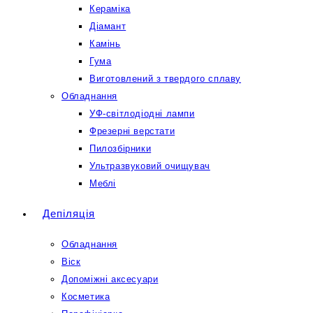
Кераміка
Діамант
Камінь
Гума
Виготовлений з твердого сплаву
Обладнання
УФ-світлодіодні лампи
Фрезерні верстати
Пилозбірники
Ультразвуковий очищувач
Меблі
Депіляція
Обладнання
Віск
Допоміжні аксесуари
Косметика