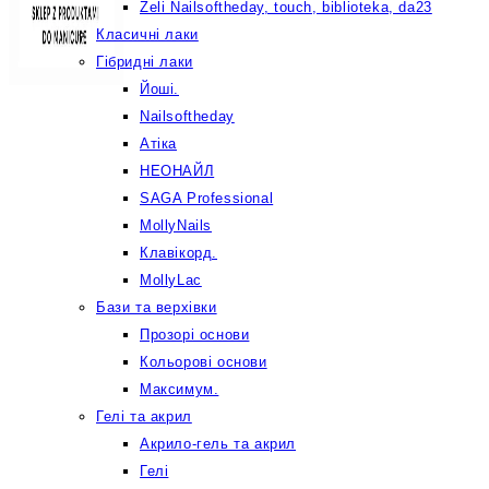
Żeli Nailsoftheday, touch, biblioteka, da23
Класичні лаки
Гібридні лаки
Йоші.
Nailsoftheday
Атіка
НЕОНАЙЛ
SAGA Professional
MollyNails
Клавікорд.
MollyLac
Бази та верхівки
Прозорі основи
Кольорові основи
Максимум.
Гелі та акрил
Акрило-гель та акрил
Гелі