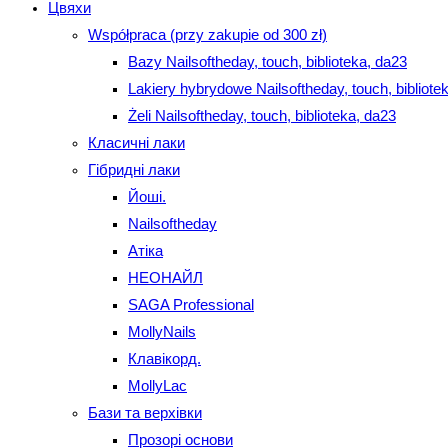
Цвяхи
Współpraca (przy zakupie od 300 zł)
Bazy Nailsoftheday, touch, biblioteka, da23
Lakiery hybrydowe Nailsoftheday, touch, bibliote
Żeli Nailsoftheday, touch, biblioteka, da23
Класичні лаки
Гібридні лаки
Йоші.
Nailsoftheday
Атіка
НЕОНАЙЛ
SAGA Professional
MollyNails
Клавікорд.
MollyLac
Бази та верхівки
Прозорі основи