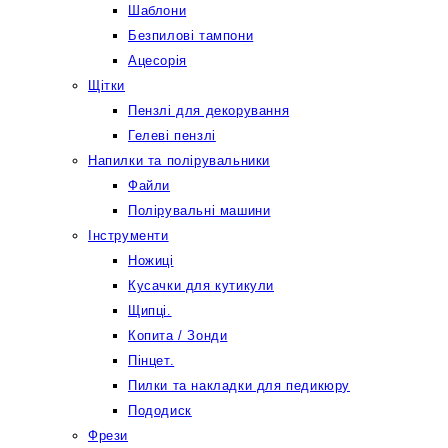
Шаблони
Безпилові тампони
Ацесорія
Щітки
Пензлі для декорування
Гелеві пензлі
Напилки та полірувальники
Файли
Полірувальні машини
Інструменти
Ножиці
Кусачки для кутикули
Щипці.
Копита / Зонди
Пінцет.
Пилки та накладки для педикюру
Пододиск
Фрези