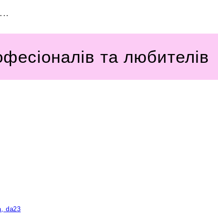
..
офесіоналів та любителів
a, da23