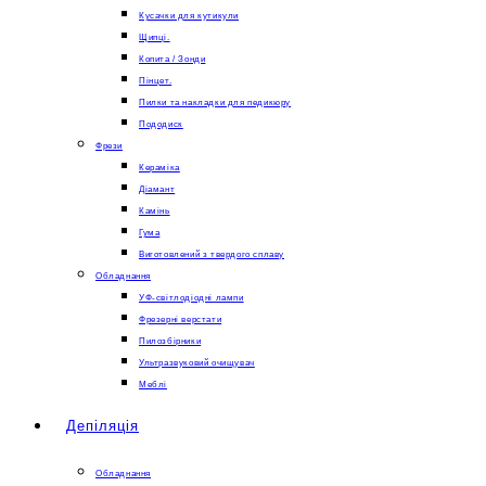
Кусачки для кутикули
Щипці.
Копита / Зонди
Пінцет.
Пилки та накладки для педикюру
Пододиск
Фрези
Кераміка
Діамант
Камінь
Гума
Виготовлений з твердого сплаву
Обладнання
УФ-світлодіодні лампи
Фрезерні верстати
Пилозбірники
Ультразвуковий очищувач
Меблі
Депіляція
Обладнання