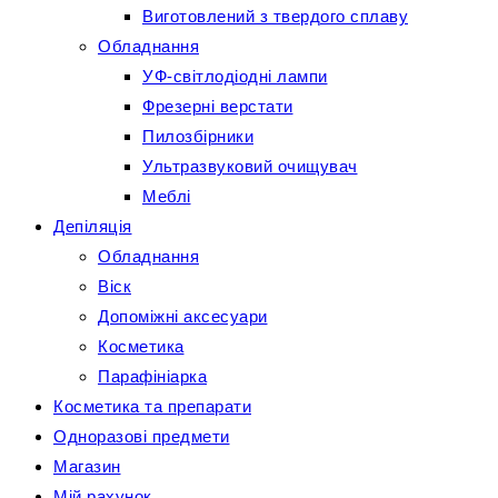
Виготовлений з твердого сплаву
Обладнання
УФ-світлодіодні лампи
Фрезерні верстати
Пилозбірники
Ультразвуковий очищувач
Меблі
Депіляція
Обладнання
Віск
Допоміжні аксесуари
Косметика
Парафініарка
Косметика та препарати
Одноразові предмети
Магазин
Мій рахунок