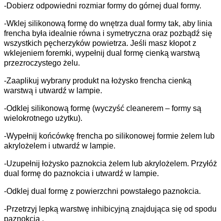
-Dobierz odpowiedni rozmiar formy do górnej dual formy.
-Wklej silikonową formę do wnętrza dual formy tak, aby linia
frencha była idealnie równa i symetryczna oraz pozbądź się
wszystkich pęcherzyków powietrza. Jeśli masz kłopot z
wklejeniem foremki, wypełnij dual formę cienką warstwą
przezroczystego żelu.
-Zaaplikuj wybrany produkt na łożysko frencha cienką
warstwą i utwardź w lampie.
-Odklej silikonową formę (wyczyść cleanerem – formy są
wielokrotnego użytku).
-Wypełnij końcówkę frencha po silikonowej formie żelem lub
akrylożelem i utwardź w lampie.
-Uzupełnij łożysko paznokcia żelem lub akrylożelem. Przyłóż
dual formę do paznokcia i utwardź w lampie.
-Odklej dual formę z powierzchni powstałego paznokcia.
-Przetrzyj lepką warstwę inhibicyjną znajdująca się od spodu
paznokcia .