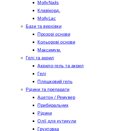
MollyNails
Клавікорд.
MollyLac
Бази та верхівки
Прозорі основи
Кольорові основи
Максимум.
Гелі та акрил
Акрило-гель та акрил
Гелі
Пляшковий гель
Рідини та препарати
Ацетон / Ремувер
Прибиральник
Рідини
Олії для кутикули
Грунтовка