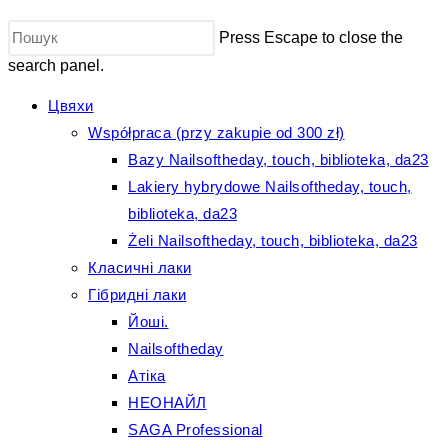
Press Escape to close the
search panel.
Цвяхи
Współpraca (przy zakupie od 300 zł)
Bazy Nailsoftheday, touch, biblioteka, da23
Lakiery hybrydowe Nailsoftheday, touch,
biblioteka, da23
Żeli Nailsoftheday, touch, biblioteka, da23
Класичні лаки
Гібридні лаки
Йоші.
Nailsoftheday
Атіка
НЕОНАЙЛ
SAGA Professional