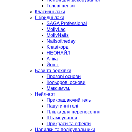
Гелеві пензлі
Класичні лаки
Гібридні лаки
SAGA Professional
MollyLac
MollyNails
Nailsoftheday
Клавікорд.
НЕОНАЙЛ
Атіка
Йоші.
Бази та верхівки
Прозорі основи
Кольорові основи
Максимум.
Нейл-арт
Прикрашаючий гель
Павутинні гелі
Плівка для перенесення
Штампування
Прикраси та ефекти
Напилки та полірувальники