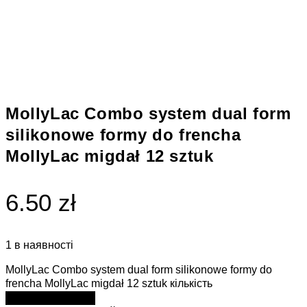
MollyLac Combo system dual form
silikonowe formy do frencha
MollyLac migdał 12 sztuk
6.50 zł
1 в наявності
MollyLac Combo system dual form silikonowe formy do
frencha MollyLac migdał 12 sztuk кількість
ДОДАТИ В КОШИК