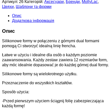
Артикул:
26
Категорій:
Аксесуари
,
Бренди
,
MollyLac
,
Цвяхи
,
Шаблони та форми
Опис
Додаткова інформація
Опис
Silikonowe formy w połączeniu z górnymi dual formami
pomogą Ci stworzyć idealną linię frencha.
Łatwe w użyciu i idealne dla osób o każdym poziomie
zaawansowania. Każdy zestaw zawiera 12 rozmiarów form,
aby móc idealnie dopasować je do każdej górnej dual formy.
Silikonowe formy są wielokrotnego użytku.
Przeznaczenie do wszystkich kształtów.
Sposób użycia:
-Przed pierwszym użyciem ściągnij folię zabezpieczająca
każdą formę!