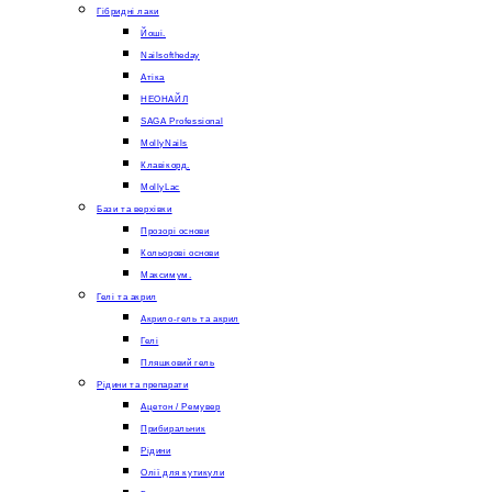
Гібридні лаки
Йоші.
Nailsoftheday
Атіка
НЕОНАЙЛ
SAGA Professional
MollyNails
Клавікорд.
MollyLac
Бази та верхівки
Прозорі основи
Кольорові основи
Максимум.
Гелі та акрил
Акрило-гель та акрил
Гелі
Пляшковий гель
Рідини та препарати
Ацетон / Ремувер
Прибиральник
Рідини
Олії для кутикули