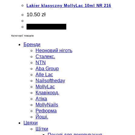
Lakier klasyczny MollyLac 10ml NR 216
10.50 zł
Додати в кошик
Категорії товарів
Бренди
Неоновий ніготь
Сталекс.
NTN
Aba Group
Alle Lac
Nailsoftheday
MollyLac
Клавікорд.
Атіка
MollyNails
Реформа
Йоші.
Цвяхи
Щітки
Пензлі для декорування