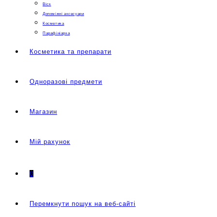
Віск
Допоміжні аксесуари
Косметика
Парафініарка
Косметика та препарати
Одноразові предмети
Магазин
Мій рахунок
0
Перемкнути пошук на веб-сайті