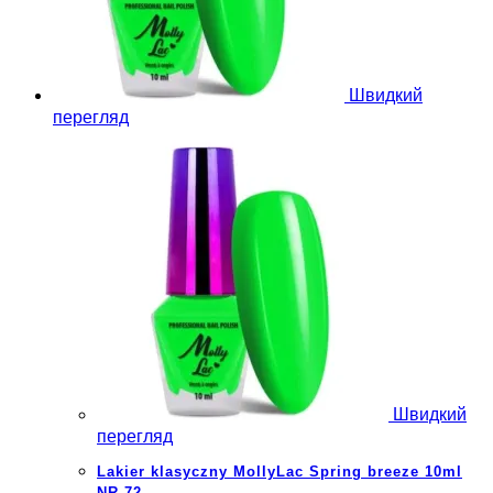
Швидкий
перегляд
Швидкий
перегляд
Lakier klasyczny MollyLac Spring breeze 10ml
NR 72