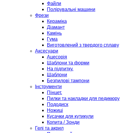
Файли
Полірувальні машини
Фрези
Кераміка
Діамант
Камінь
Гума
Виготовлений з твердого сплаву
Аксесуари
Ацесорія
Шаблони та форми
На підпитку.
Шаблони
Безпилові тампони
Інструменти
Пінцет.
Пилки та накладки для педикюру
Пододиск
Ножиці
Кусачки для кутикули
Копита / Зонди
Гелі та акрил