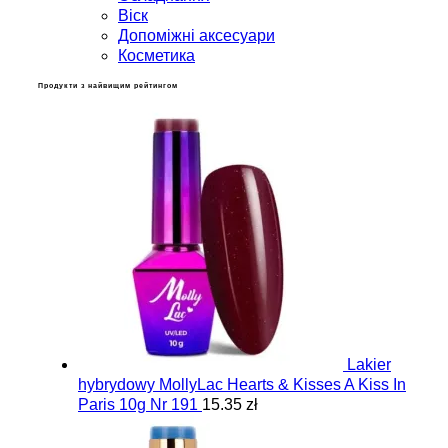
Віск
Допоміжні аксесуари
Косметика
Продукти з найвищим рейтингом
Lakier
hybrydowy MollyLac Hearts & Kisses A Kiss In
Paris 10g Nr 191
15.35 zł