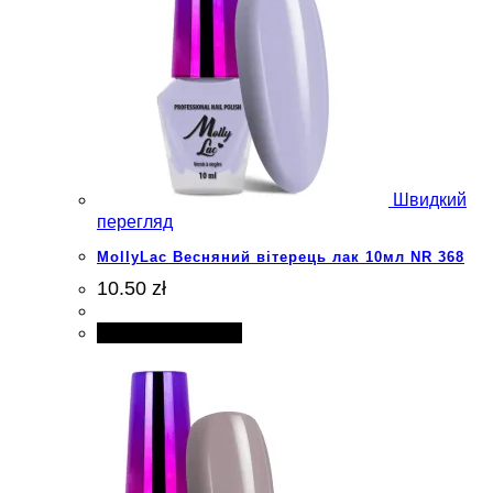
Швидкий
перегляд
MollyLac Весняний вітерець лак 10мл NR 368
10.50 zł
Додати в кошик