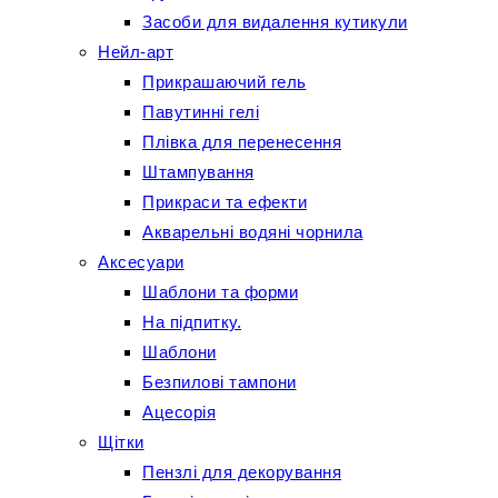
Засоби для видалення кутикули
Нейл-арт
Прикрашаючий гель
Павутинні гелі
Плівка для перенесення
Штампування
Прикраси та ефекти
Акварельні водяні чорнила
Аксесуари
Шаблони та форми
На підпитку.
Шаблони
Безпилові тампони
Ацесорія
Щітки
Пензлі для декорування