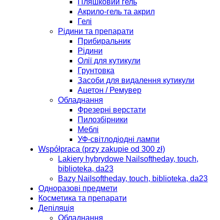
Пляшковий гель
Акрило-гель та акрил
Гелі
Рідини та препарати
Прибиральник
Рідини
Олії для кутикули
Грунтовка
Засоби для видалення кутикули
Ацетон / Ремувер
Обладнання
Фрезерні верстати
Пилозбірники
Меблі
УФ-світлодіодні лампи
Współpraca (przy zakupie od 300 zł)
Lakiery hybrydowe Nailsoftheday, touch,
biblioteka, da23
Bazy Nailsoftheday, touch, biblioteka, da23
Одноразові предмети
Косметика та препарати
Депіляція
Обладнання