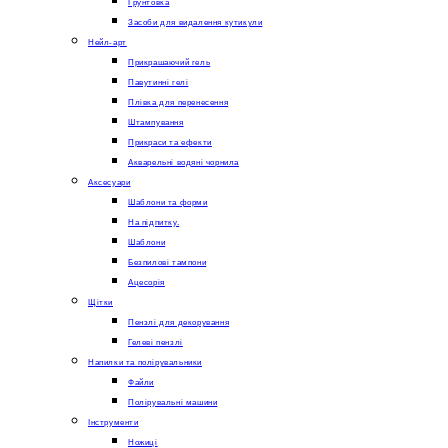
Грунтовка
Засоби для видалення кутикули
Нейл-арт
Прикрашаючий гель
Павутинні гелі
Плівка для перенесення
Штампування
Прикраси та ефекти
Акварельні водяні чорнила
Аксесуари
Шаблони та форми
На підпитку.
Шаблони
Безпилові тампони
Ацесорія
Щітки
Пензлі для декорування
Гелеві пензлі
Напилки та полірувальники
Файли
Полірувальні машини
Інструменти
Ножиці