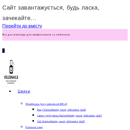
Сайт завантажується, будь ласка,
зачекайте...
Перейти до вмісту
Все для манікюру для професіоналів та любителів
0
Цвяхи
Współpraca (przy zakupie od 300 zł)
Bazy Nailsoftheday, touch, biblioteka, da23
Lakiery hybrydowe Nailsoftheday, touch, biblioteka, da23
Żeli Nailsoftheday, touch, biblioteka, da23
Класичні лаки