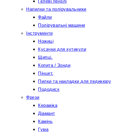
Гелеві пензлі
Напилки та полірувальники
Файли
Полірувальні машини
Інструменти
Ножиці
Кусачки для кутикули
Щипці.
Копита / Зонди
Пінцет.
Пилки та накладки для педикюру
Пододиск
Фрези
Кераміка
Діамант
Камінь
Гума