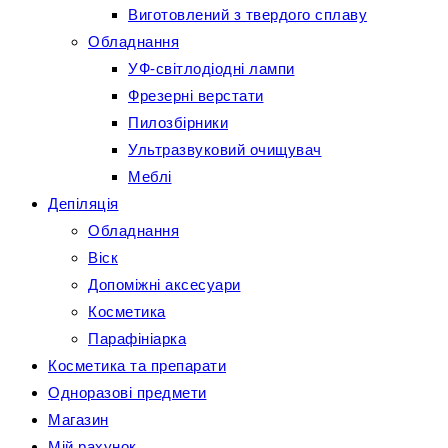
Виготовлений з твердого сплаву
Обладнання
УФ-світлодіодні лампи
Фрезерні верстати
Пилозбірники
Ультразвуковий очищувач
Меблі
Депіляція
Обладнання
Віск
Допоміжні аксесуари
Косметика
Парафініарка
Косметика та препарати
Одноразові предмети
Магазин
Мій рахунок