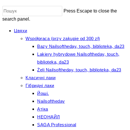
Press Escape to close the
search panel.
Цвяхи
Współpraca (przy zakupie od 300 zł)
Bazy Nailsoftheday, touch, biblioteka, da23
Lakiery hybrydowe Nailsoftheday, touch,
biblioteka, da23
Żeli Nailsoftheday, touch, biblioteka, da23
Класичні лаки
Гібридні лаки
Йоші.
Nailsoftheday
Атіка
НЕОНАЙЛ
SAGA Professional