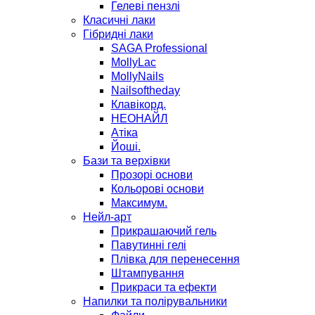
Гелеві пензлі
Класичні лаки
Гібридні лаки
SAGA Professional
MollyLac
MollyNails
Nailsoftheday
Клавікорд.
НЕОНАЙЛ
Атіка
Йоші.
Бази та верхівки
Прозорі основи
Кольорові основи
Максимум.
Нейл-арт
Прикрашаючий гель
Павутинні гелі
Плівка для перенесення
Штампування
Прикраси та ефекти
Напилки та полірувальники