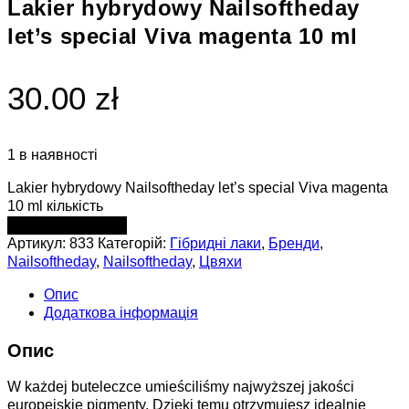
Lakier hybrydowy Nailsoftheday
let’s special Viva magenta 10 ml
30.00 zł
1 в наявності
Lakier hybrydowy Nailsoftheday let’s special Viva magenta
10 ml кількість
ДОДАТИ В КОШИК
Артикул:
833
Категорій:
Гібридні лаки
,
Бренди
,
Nailsoftheday
,
Nailsoftheday
,
Цвяхи
Опис
Додаткова інформація
Опис
W każdej buteleczce umieściliśmy najwyższej jakości
europejskie pigmenty. Dzięki temu otrzymujesz idealnie