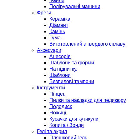
Файли
Полірувальні машини
Фрези
Кераміка
Діамант
Камінь
Гума
Виготовлений з твердого сплаву
Аксесуари
Ацесорія
Шаблони та форми
На підпитку.
Шаблони
Безпилові тампони
Інструменти
Пінцет.
Пилки та накладки для педикюру
Пододиск
Ножиці
Кусачки для кутикули
Копита / Зонди
Гелі та акрил
Пляшковий гель