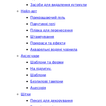
Засоби для видалення кутикули
Нейл-арт
Прикрашаючий гель
Павутинні гелі
Плівка для перенесення
Штампування
Прикраси та ефекти
Акварельні водяні чорнила
Аксесуари
Шаблони та форми
На підпитку.
Шаблони
Безпилові тампони
Ацесорія
Щітки
Пензлі для декорування