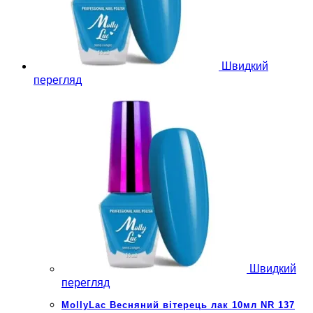
Швидкий
перегляд
Швидкий
перегляд
MollyLac Весняний вітерець лак 10мл NR 137