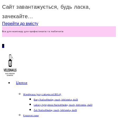
Сайт завантажується, будь ласка,
зачекайте...
Перейти до вмісту
Все для манікюру для професіоналів та любителів
0
Цвяхи
Współpraca (przy zakupie od 300 zł)
Bazy Nailsoftheday, touch, biblioteka, da23
Lakiery hybrydowe Nailsoftheday, touch, biblioteka, da23
Żeli Nailsoftheday, touch, biblioteka, da23
Класичні лаки