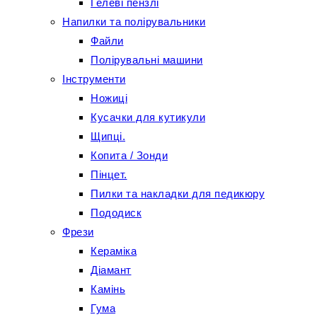
Гелеві пензлі
Напилки та полірувальники
Файли
Полірувальні машини
Інструменти
Ножиці
Кусачки для кутикули
Щипці.
Копита / Зонди
Пінцет.
Пилки та накладки для педикюру
Пододиск
Фрези
Кераміка
Діамант
Камінь
Гума