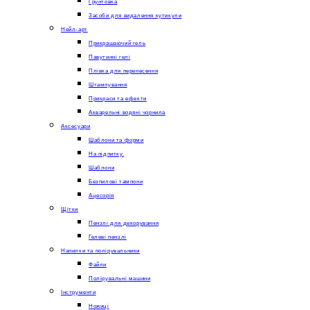
Грунтовка
Засоби для видалення кутикули
Нейл-арт
Прикрашаючий гель
Павутинні гелі
Плівка для перенесення
Штампування
Прикраси та ефекти
Акварельні водяні чорнила
Аксесуари
Шаблони та форми
На підпитку.
Шаблони
Безпилові тампони
Ацесорія
Щітки
Пензлі для декорування
Гелеві пензлі
Напилки та полірувальники
Файли
Полірувальні машини
Інструменти
Ножиці