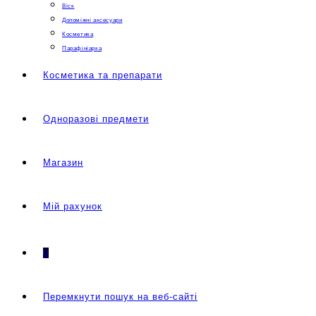
Віск
Допоміжні аксесуари
Косметика
Парафініарка
Косметика та препарати
Одноразові предмети
Магазин
Мій рахунок
0
Перемкнути пошук на веб-сайті