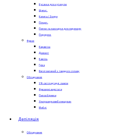
Кусачки для кутикули
Щипці.
Копита / Зонди
Пінцет.
Пилки та накладки для педикюру
Пододиск
Фрези
Кераміка
Діамант
Камінь
Гума
Виготовлений з твердого сплаву
Обладнання
УФ-світлодіодні лампи
Фрезерні верстати
Пилозбірники
Ультразвуковий очищувач
Меблі
Депіляція
Обладнання