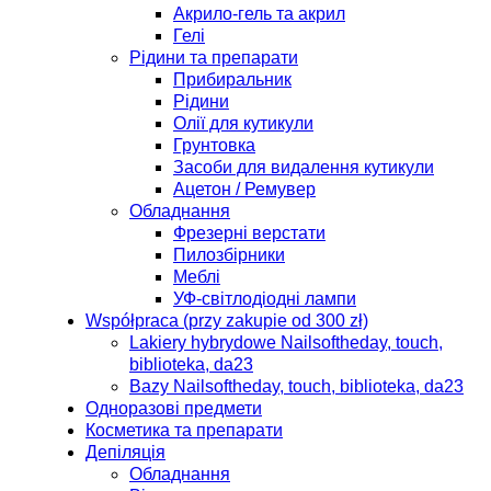
Акрило-гель та акрил
Гелі
Рідини та препарати
Прибиральник
Рідини
Олії для кутикули
Грунтовка
Засоби для видалення кутикули
Ацетон / Ремувер
Обладнання
Фрезерні верстати
Пилозбірники
Меблі
УФ-світлодіодні лампи
Współpraca (przy zakupie od 300 zł)
Lakiery hybrydowe Nailsoftheday, touch,
biblioteka, da23
Bazy Nailsoftheday, touch, biblioteka, da23
Одноразові предмети
Косметика та препарати
Депіляція
Обладнання