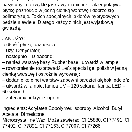
nasycony i niezwykle jaskrawy manicure. Lakier pokrywa
płytkę paznokcia w jedną cienką warstwę i dobrze się
polimeryzuje. Takich specjalnych lakierów hybrydowych
będzie niewiele. Dlatego każdy z nich jest wyjątkową
gwiazdą.
JAK UŻYĆ
-odtłuść płytkę paznokcia;
– użyj Dehydrator;
– następnie – Ultrabond;
– nanieś warstwę bazy Rubber base i utwardź w lampie;
– równomiernie rozprowadź Let’s special gel polish w jedną
cienką warstwę i ostrożnie wyrównaj;
– dodanie kolejnej warstwy zapewni bardziej głęboki odcień;
– utwardź w lampie: lampa UV – 120 sekund, lampa LED –
60 sekund;
– zalecamy pokrycie topem.
Ingredients: Acrylates Copolymer, Isopropyl Alcohol, Butyl
Acetate, Dimeticone,
Microcrystalline Wax. Może zawierać: CI 15880, CI 77491, CI
77492, CI 77891, CI 77163, CI77007, CI 77266