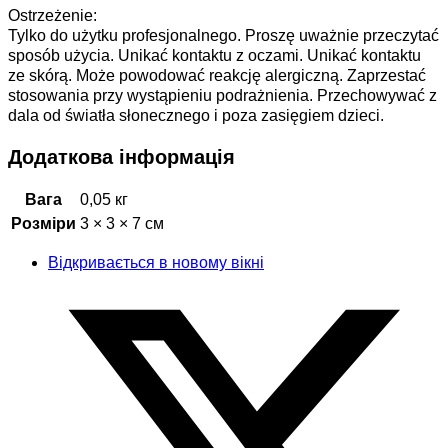
Ostrzeżenie:
Tylko do użytku profesjonalnego. Proszę uważnie przeczytać
sposób użycia. Unikać kontaktu z oczami. Unikać kontaktu
ze skórą. Może powodować reakcję alergiczną. Zaprzestać
stosowania przy wystąpieniu podrażnienia. Przechowywać z
dala od światła słonecznego i poza zasięgiem dzieci.
Додаткова інформація
Вага
0,05 кг
Розміри
3 × 3 × 7 см
Відкривається в новому вікні