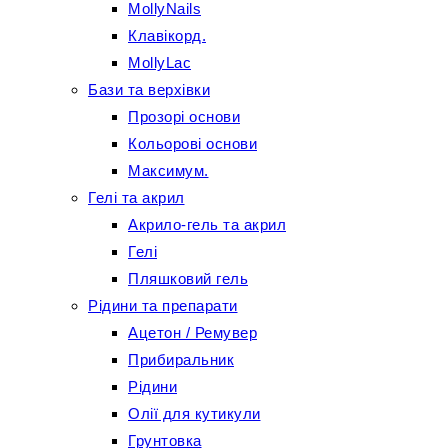
MollyNails
Клавікорд.
MollyLac
Бази та верхівки
Прозорі основи
Кольорові основи
Максимум.
Гелі та акрил
Акрило-гель та акрил
Гелі
Пляшковий гель
Рідини та препарати
Ацетон / Ремувер
Прибиральник
Рідини
Олії для кутикули
Грунтовка