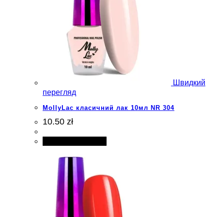
Швидкий
перегляд
MollyLac класичний лак 10мл NR 304
10.50 zł
Додати в кошик