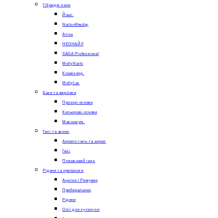
Гібридні лаки
Йоші.
Nailsoftheday
Атіка
НЕОНАЙЛ
SAGA Professional
MollyNails
Клавікорд.
MollyLac
Бази та верхівки
Прозорі основи
Кольорові основи
Максимум.
Гелі та акрил
Акрило-гель та акрил
Гелі
Пляшковий гель
Рідини та препарати
Ацетон / Ремувер
Прибиральник
Рідини
Олії для кутикули