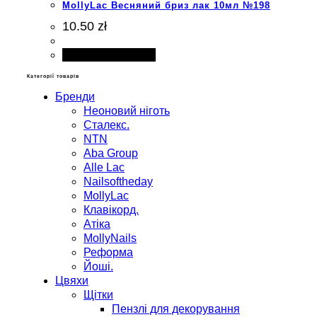
MollyLac Весняний бриз лак 10мл №198
10.50 zł
Додати в кошик
Категорії товарів
Бренди
Неоновий ніготь
Сталекс.
NTN
Aba Group
Alle Lac
Nailsoftheday
MollyLac
Клавікорд.
Атіка
MollyNails
Реформа
Йоші.
Цвяхи
Щітки
Пензлі для декорування