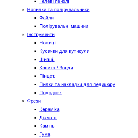
Гелеві пензлі
Напилки та полірувальники
Файли
Полірувальні машини
Інструменти
Ножиці
Кусачки для кутикули
Щипці.
Копита / Зонди
Пінцет.
Пилки та накладки для педикюру
Пододиск
Фрези
Кераміка
Діамант
Камінь
Гума