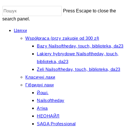
Press Escape to close the
search panel.
Цвяхи
Współpraca (przy zakupie od 300 zł)
Bazy Nailsoftheday, touch, biblioteka, da23
Lakiery hybrydowe Nailsoftheday, touch,
biblioteka, da23
Żeli Nailsoftheday, touch, biblioteka, da23
Класичні лаки
Гібридні лаки
Йоші.
Nailsoftheday
Атіка
НЕОНАЙЛ
SAGA Professional