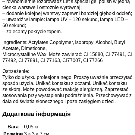
– równomiernie rozprowadź Let’s special gel polish w jedną
cienką warstwę i ostrożnie wyrównaj;
– dodanie kolejnej warstwy zapewni bardziej głęboki odcień;
– utwardź w lampie: lampa UV – 120 sekund, lampa LED –
60 sekund;
– zalecamy pokrycie topem.
Ingredients: Acrylates Copolymer, Isopropyl Alcohol, Butyl
Acetate, Dimeticone,
Microcrystalline Wax. Może zawierać: CI 15880, CI 77491, CI
77492, CI 77891, CI 77163, CI77007, CI 77266
Ostrzeżenie:
Tylko do użytku profesjonalnego. Proszę uważnie przeczytać
sposób użycia. Unikać kontaktu z oczami. Unikać kontaktu
ze skórą. Może powodować reakcję alergiczną. Zaprzestać
stosowania przy wystąpieniu podrażnienia. Przechowywać z
dala od światła słonecznego i poza zasięgiem dzieci.
Додаткова інформація
Вага
0,05 кг
Розміри
3 × 3 × 7 см