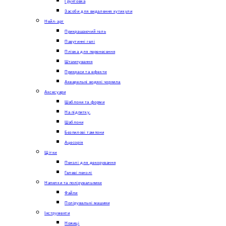
Грунтовка
Засоби для видалення кутикули
Нейл-арт
Прикрашаючий гель
Павутинні гелі
Плівка для перенесення
Штампування
Прикраси та ефекти
Акварельні водяні чорнила
Аксесуари
Шаблони та форми
На підпитку.
Шаблони
Безпилові тампони
Ацесорія
Щітки
Пензлі для декорування
Гелеві пензлі
Напилки та полірувальники
Файли
Полірувальні машини
Інструменти
Ножиці