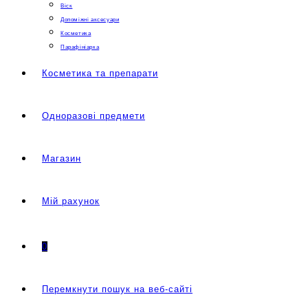
Віск
Допоміжні аксесуари
Косметика
Парафініарка
Косметика та препарати
Одноразові предмети
Магазин
Мій рахунок
0
Перемкнути пошук на веб-сайті