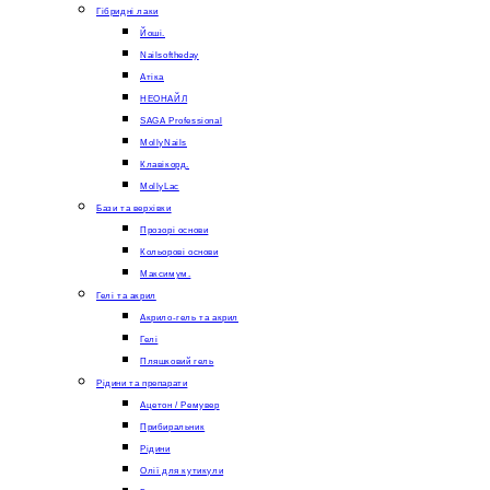
Гібридні лаки
Йоші.
Nailsoftheday
Атіка
НЕОНАЙЛ
SAGA Professional
MollyNails
Клавікорд.
MollyLac
Бази та верхівки
Прозорі основи
Кольорові основи
Максимум.
Гелі та акрил
Акрило-гель та акрил
Гелі
Пляшковий гель
Рідини та препарати
Ацетон / Ремувер
Прибиральник
Рідини
Олії для кутикули