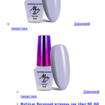
Швидкий
перегляд
Швидкий
перегляд
MollyLac Весняний вітерець лак 10мл NR 368