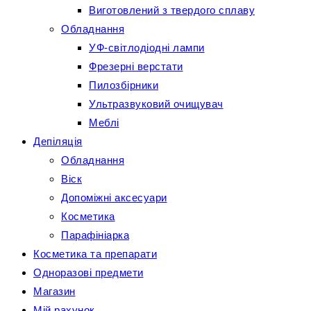
Виготовлений з твердого сплаву
Обладнання
УФ-світлодіодні лампи
Фрезерні верстати
Пилозбірники
Ультразвуковий очищувач
Меблі
Депіляція
Обладнання
Віск
Допоміжні аксесуари
Косметика
Парафініарка
Косметика та препарати
Одноразові предмети
Магазин
Мій рахунок