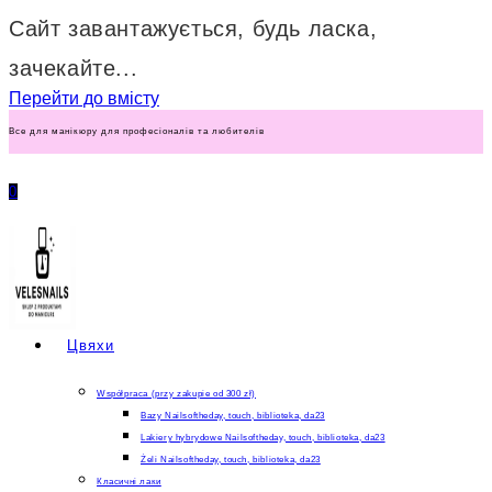
Сайт завантажується, будь ласка,
зачекайте...
Перейти до вмісту
Все для манікюру для професіоналів та любителів
0
Цвяхи
Współpraca (przy zakupie od 300 zł)
Bazy Nailsoftheday, touch, biblioteka, da23
Lakiery hybrydowe Nailsoftheday, touch, biblioteka, da23
Żeli Nailsoftheday, touch, biblioteka, da23
Класичні лаки