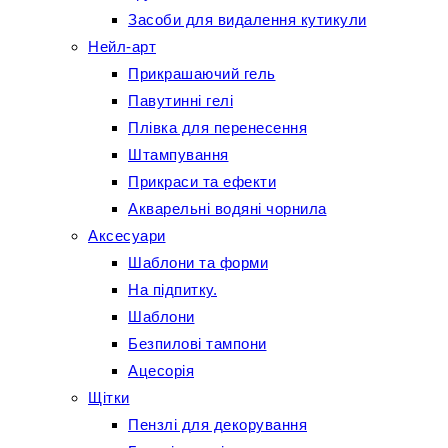
Засоби для видалення кутикули
Нейл-арт
Прикрашаючий гель
Павутинні гелі
Плівка для перенесення
Штампування
Прикраси та ефекти
Акварельні водяні чорнила
Аксесуари
Шаблони та форми
На підпитку.
Шаблони
Безпилові тампони
Ацесорія
Щітки
Пензлі для декорування