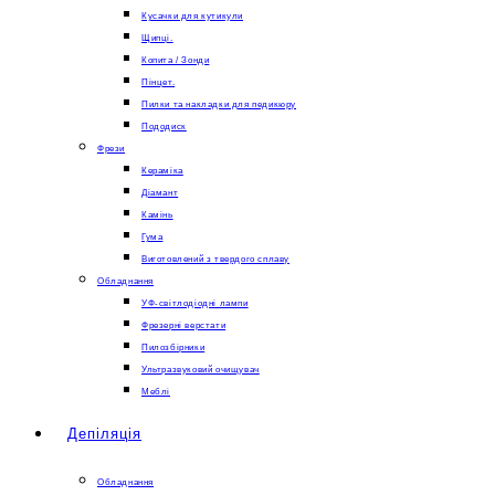
Кусачки для кутикули
Щипці.
Копита / Зонди
Пінцет.
Пилки та накладки для педикюру
Пододиск
Фрези
Кераміка
Діамант
Камінь
Гума
Виготовлений з твердого сплаву
Обладнання
УФ-світлодіодні лампи
Фрезерні верстати
Пилозбірники
Ультразвуковий очищувач
Меблі
Депіляція
Обладнання