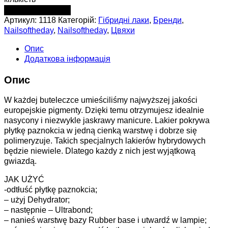
ДОДАТИ В КОШИК
Артикул:
1118
Категорій:
Гібридні лаки
,
Бренди
,
Nailsoftheday
,
Nailsoftheday
,
Цвяхи
Опис
Додаткова інформація
Опис
W każdej buteleczce umieściliśmy najwyższej jakości
europejskie pigmenty. Dzięki temu otrzymujesz idealnie
nasycony i niezwykle jaskrawy manicure. Lakier pokrywa
płytkę paznokcia w jedną cienką warstwę i dobrze się
polimeryzuje. Takich specjalnych lakierów hybrydowych
będzie niewiele. Dlatego każdy z nich jest wyjątkową
gwiazdą.
JAK UŻYĆ
-odtłuść płytkę paznokcia;
– użyj Dehydrator;
– następnie – Ultrabond;
– nanieś warstwę bazy Rubber base i utwardź w lampie;