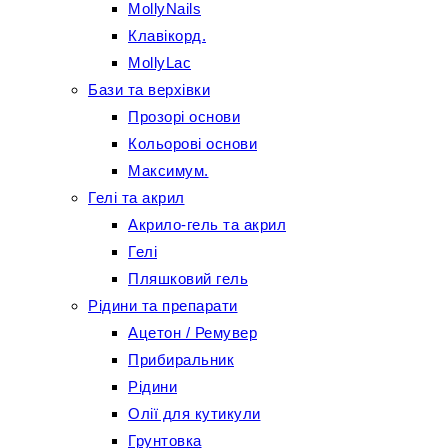
MollyNails
Клавікорд.
MollyLac
Бази та верхівки
Прозорі основи
Кольорові основи
Максимум.
Гелі та акрил
Акрило-гель та акрил
Гелі
Пляшковий гель
Рідини та препарати
Ацетон / Ремувер
Прибиральник
Рідини
Олії для кутикули
Грунтовка