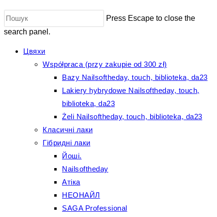
Press Escape to close the
search panel.
Цвяхи
Współpraca (przy zakupie od 300 zł)
Bazy Nailsoftheday, touch, biblioteka, da23
Lakiery hybrydowe Nailsoftheday, touch,
biblioteka, da23
Żeli Nailsoftheday, touch, biblioteka, da23
Класичні лаки
Гібридні лаки
Йоші.
Nailsoftheday
Атіка
НЕОНАЙЛ
SAGA Professional