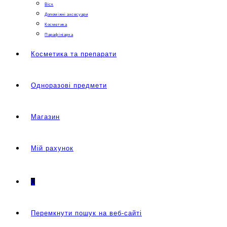
Віск
Допоміжні аксесуари
Косметика
Парафініарка
Косметика та препарати
Одноразові предмети
Магазин
Мій рахунок
0
Перемкнути пошук на веб-сайті