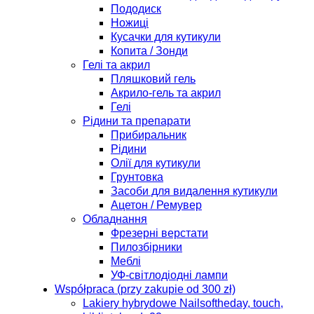
Пододиск
Ножиці
Кусачки для кутикули
Копита / Зонди
Гелі та акрил
Пляшковий гель
Акрило-гель та акрил
Гелі
Рідини та препарати
Прибиральник
Рідини
Олії для кутикули
Грунтовка
Засоби для видалення кутикули
Ацетон / Ремувер
Обладнання
Фрезерні верстати
Пилозбірники
Меблі
УФ-світлодіодні лампи
Współpraca (przy zakupie od 300 zł)
Lakiery hybrydowe Nailsoftheday, touch,