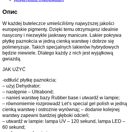
Опис
W każdej buteleczce umieściliśmy najwyższej jakości
europejskie pigmenty. Dzięki temu otrzymujesz idealnie
nasycony i niezwykle jaskrawy manicure. Lakier pokrywa
płytkę paznokcia w jedną cienką warstwę i dobrze się
polimeryzuje. Takich specjalnych lakierów hybrydowych
będzie niewiele. Dlatego każdy z nich jest wyjątkową
gwiazdą.
JAK UŻYĆ
-odtłuść płytkę paznokcia;
– użyj Dehydrator;
– następnie – Ultrabond;
– nanieś warstwę bazy Rubber base i utwardź w lampie;
– równomiernie rozprowadź Let’s special gel polish w jedną
cienką warstwę i ostrożnie wyrównaj; – dodanie kolejnej
warstwy zapewni bardziej głęboki odcień;
– utwardź w lampie: lampa UV – 120 sekund, lampa LED –
60 sekund;