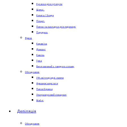
Кусачки для кутикули
Щипці.
Копита / Зонди
Пінцет.
Пилки та накладки для педикюру
Пододиск
Фрези
Кераміка
Діамант
Камінь
Гума
Виготовлений з твердого сплаву
Обладнання
УФ-світлодіодні лампи
Фрезерні верстати
Пилозбірники
Ультразвуковий очищувач
Меблі
Депіляція
Обладнання