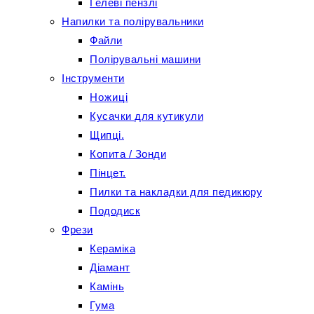
Гелеві пензлі
Напилки та полірувальники
Файли
Полірувальні машини
Інструменти
Ножиці
Кусачки для кутикули
Щипці.
Копита / Зонди
Пінцет.
Пилки та накладки для педикюру
Пододиск
Фрези
Кераміка
Діамант
Камінь
Гума