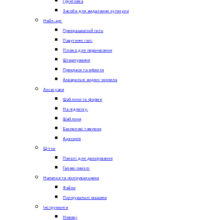
Грунтовка
Засоби для видалення кутикули
Нейл-арт
Прикрашаючий гель
Павутинні гелі
Плівка для перенесення
Штампування
Прикраси та ефекти
Акварельні водяні чорнила
Аксесуари
Шаблони та форми
На підпитку.
Шаблони
Безпилові тампони
Ацесорія
Щітки
Пензлі для декорування
Гелеві пензлі
Напилки та полірувальники
Файли
Полірувальні машини
Інструменти
Ножиці