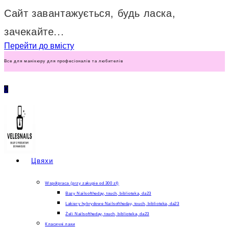
Сайт завантажується, будь ласка,
зачекайте...
Перейти до вмісту
Все для манікюру для професіоналів та любителів
0
Цвяхи
Współpraca (przy zakupie od 300 zł)
Bazy Nailsoftheday, touch, biblioteka, da23
Lakiery hybrydowe Nailsoftheday, touch, biblioteka, da23
Żeli Nailsoftheday, touch, biblioteka, da23
Класичні лаки