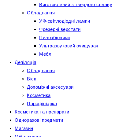
Виготовлений з твердого сплаву
Обладнання
УФ-світлодіодні лампи
Фрезерні верстати
Пилозбірники
Ультразвуковий очищувач
Меблі
Депіляція
Обладнання
Віск
Допоміжні аксесуари
Косметика
Парафініарка
Косметика та препарати
Одноразові предмети
Магазин
Мій рахунок