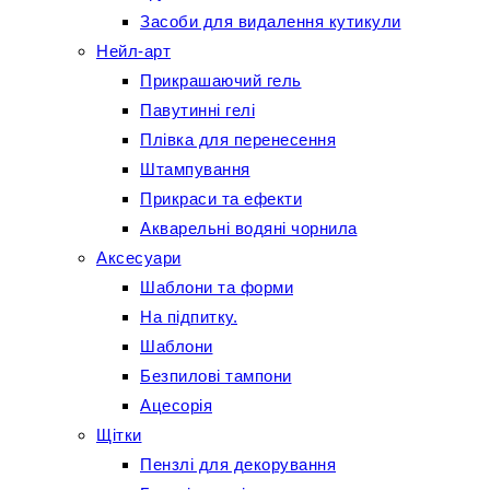
Засоби для видалення кутикули
Нейл-арт
Прикрашаючий гель
Павутинні гелі
Плівка для перенесення
Штампування
Прикраси та ефекти
Акварельні водяні чорнила
Аксесуари
Шаблони та форми
На підпитку.
Шаблони
Безпилові тампони
Ацесорія
Щітки
Пензлі для декорування