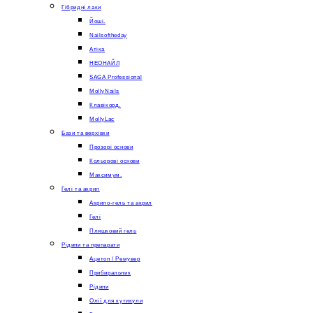
Гібридні лаки
Йоші.
Nailsoftheday
Атіка
НЕОНАЙЛ
SAGA Professional
MollyNails
Клавікорд.
MollyLac
Бази та верхівки
Прозорі основи
Кольорові основи
Максимум.
Гелі та акрил
Акрило-гель та акрил
Гелі
Пляшковий гель
Рідини та препарати
Ацетон / Ремувер
Прибиральник
Рідини
Олії для кутикули