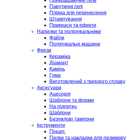
Прикрашаючий гель
Павутинні гелі
Плівка для перенесення
Штампування
Прикраси та ефекти
Напилки та полірувальники
Файли
Полірувальні машини
Фрези
Кераміка
Діамант
Камінь
Гума
Виготовлений з твердого сплаву
Аксесуари
Ацесорія
Шаблони та форми
На підпитку.
Шаблони
Безпилові тампони
Інструменти
Пінцет.
Пилки та накладки для педикюру