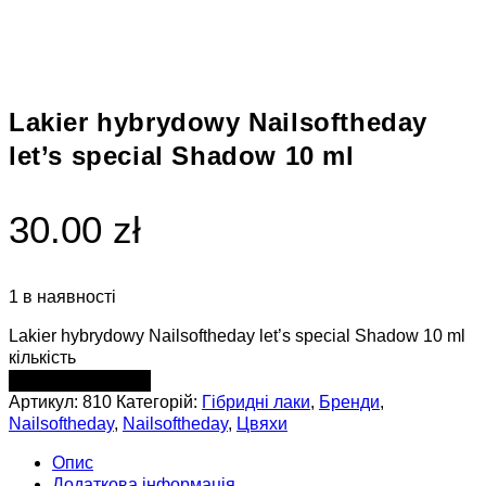
Lakier hybrydowy Nailsoftheday
let’s special Shadow 10 ml
30.00 zł
1 в наявності
Lakier hybrydowy Nailsoftheday let’s special Shadow 10 ml
кількість
ДОДАТИ В КОШИК
Артикул:
810
Категорій:
Гібридні лаки
,
Бренди
,
Nailsoftheday
,
Nailsoftheday
,
Цвяхи
Опис
Додаткова інформація