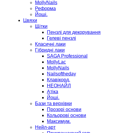
MollyNails
Реформа
Йоші.
Цвяхи
Щітки
Пензлі для декорування
Гелеві пензлі
Класичні лаки
Гібридні лаки
SAGA Professional
MollyLac
MollyNails
Nailsoftheday
Клавікорд.
НЕОНАЙЛ
Атіка
Йоші.
Бази та верхівки
Прозорі основи
Кольорові основи
Максимум.
Нейл-арт