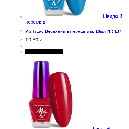
Швидкий
перегляд
MollyLac Весняний вітерець лак 10мл NR 137
10.50 zł
Додати в кошик