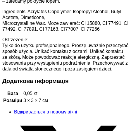
– zalecamy pokrycie topem.
Ingredients: Acrylates Copolymer, Isopropyl Alcohol, Butyl
Acetate, Dimeticone,
Microcrystalline Wax. Może zawierać: CI 15880, CI 77491, CI
77492, CI 77891, CI 77163, CI77007, CI 77266
Ostrzeżenie:
Tylko do użytku profesjonalnego. Proszę uważnie przeczytać
sposób użycia. Unikać kontaktu z oczami. Unikać kontaktu
ze skórą. Może powodować reakcję alergiczną. Zaprzestać
stosowania przy wystąpieniu podrażnienia. Przechowywać z
dala od światła słonecznego i poza zasięgiem dzieci.
Додаткова інформація
Вага
0,05 кг
Розміри
3 × 3 × 7 см
Відкривається в новому вікні