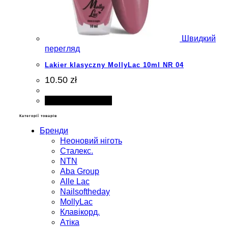
Швидкий
перегляд
Lakier klasyczny MollyLac 10ml NR 04
10.50 zł
Додати в кошик
Категорії товарів
Бренди
Неоновий ніготь
Сталекс.
NTN
Aba Group
Alle Lac
Nailsoftheday
MollyLac
Клавікорд.
Атіка