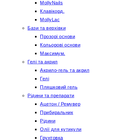
MollyNails
Клавікорд.
MollyLac
Бази та верхівки
Прозорі основи
Кольорові основи
Максимум.
Гелі та акрил
Акрило-гель та акрил
Гелі
Пляшковий гель
Рідини та препарати
Ацетон / Ремувер
Прибиральник
Рідини
Олії для кутикули
Грунтовка