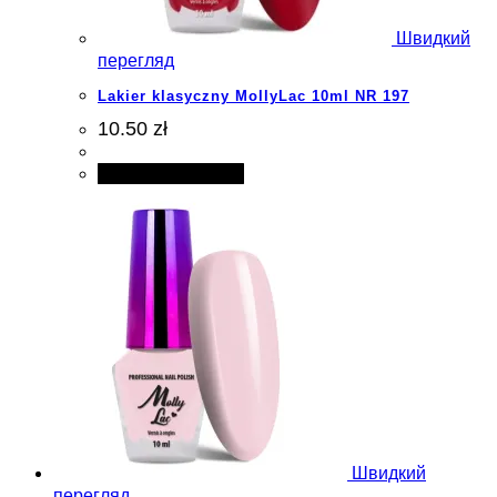
Швидкий
перегляд
Lakier klasyczny MollyLac 10ml NR 197
10.50 zł
Додати в кошик
Швидкий
перегляд