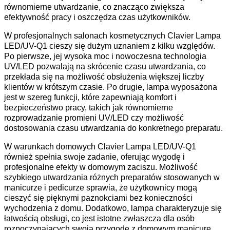
równomierne utwardzanie, co znacząco zwiększa
efektywność pracy i oszczędza czas użytkowników.
W profesjonalnych salonach kosmetycznych Clavier Lampa
LED/UV-Q1 cieszy się dużym uznaniem z kilku względów.
Po pierwsze, jej wysoka moc i nowoczesna technologia
UV/LED pozwalają na skrócenie czasu utwardzania, co
przekłada się na możliwość obsłużenia większej liczby
klientów w krótszym czasie. Po drugie, lampa wyposażona
jest w szereg funkcji, które zapewniają komfort i
bezpieczeństwo pracy, takich jak równomierne
rozprowadzanie promieni UV/LED czy możliwość
dostosowania czasu utwardzania do konkretnego preparatu.
W warunkach domowych Clavier Lampa LED/UV-Q1
również spełnia swoje zadanie, oferując wygodę i
profesjonalne efekty w domowym zaciszu. Możliwość
szybkiego utwardzania różnych preparatów stosowanych w
manicurze i pedicurze sprawia, że użytkownicy mogą
cieszyć się pięknymi paznokciami bez konieczności
wychodzenia z domu. Dodatkowo, lampa charakteryzuje się
łatwością obsługi, co jest istotne zwłaszcza dla osób
rozpoczynających swoją przygodę z domowym manicure.