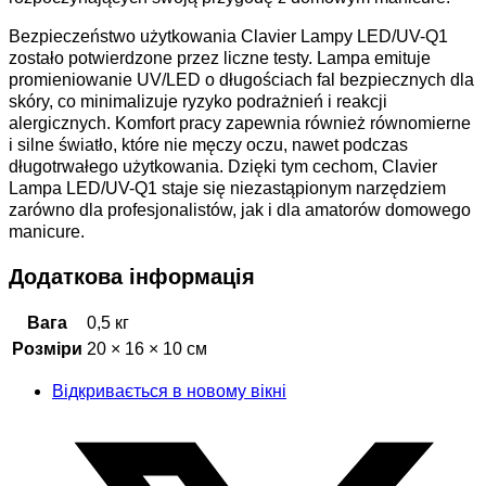
Bezpieczeństwo użytkowania Clavier Lampy LED/UV-Q1
zostało potwierdzone przez liczne testy. Lampa emituje
promieniowanie UV/LED o długościach fal bezpiecznych dla
skóry, co minimalizuje ryzyko podrażnień i reakcji
alergicznych. Komfort pracy zapewnia również równomierne
i silne światło, które nie męczy oczu, nawet podczas
długotrwałego użytkowania. Dzięki tym cechom, Clavier
Lampa LED/UV-Q1 staje się niezastąpionym narzędziem
zarówno dla profesjonalistów, jak i dla amatorów domowego
manicure.
Додаткова інформація
Вага
0,5 кг
Розміри
20 × 16 × 10 см
Відкривається в новому вікні