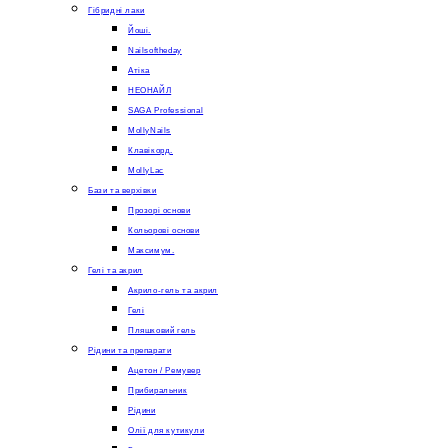
Гібридні лаки
Йоші.
Nailsoftheday
Атіка
НЕОНАЙЛ
SAGA Professional
MollyNails
Клавікорд.
MollyLac
Бази та верхівки
Прозорі основи
Кольорові основи
Максимум.
Гелі та акрил
Акрило-гель та акрил
Гелі
Пляшковий гель
Рідини та препарати
Ацетон / Ремувер
Прибиральник
Рідини
Олії для кутикули