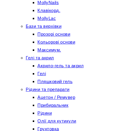
MollyNails
Клавікорд.
MollyLac
Бази та верхівки
Прозорі основи
Кольорові основи
Максимум.
Гелі та акрил
Акрило-гель та акрил
Гелі
Пляшковий гель
Рідини та препарати
Ацетон / Ремувер
Прибиральник
Рідини
Олії для кутикули
Грунтовка