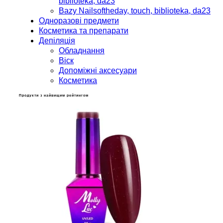
biblioteka, da23
Bazy Nailsoftheday, touch, biblioteka, da23
Одноразові предмети
Косметика та препарати
Депіляція
Обладнання
Віск
Допоміжні аксесуари
Косметика
Продукти з найвищим рейтингом