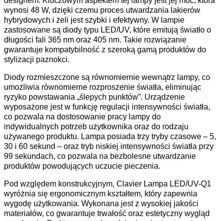
designem. Kluczowym aspektem tej lampy jest jej moc, która
wynosi 48 W, dzięki czemu proces utwardzania lakierów
hybrydowych i żeli jest szybki i efektywny. W lampie
zastosowane są diody typu LED/UV, które emitują światło o
długości fali 365 nm oraz 405 nm. Takie rozwiązanie
gwarantuje kompatybilność z szeroką gamą produktów do
stylizacji paznokci.
Diody rozmieszczone są równomiernie wewnątrz lampy, co
umożliwia równomierne rozproszenie światła, eliminując
ryzyko powstawania „ślepych punktów”. Urządzenie
wyposażone jest w funkcję regulacji intensywności światła,
co pozwala na dostosowanie pracy lampy do
indywidualnych potrzeb użytkownika oraz do rodzaju
używanego produktu. Lampa posiada trzy tryby czasowe – 5,
30 i 60 sekund – oraz tryb niskiej intensywności światła przy
99 sekundach, co pozwala na bezbolesne utwardzanie
produktów powodujących uczucie pieczenia.
Pod względem konstrukcyjnym, Clavier Lampa LED/UV-Q1
wyróżnia się ergonomicznym kształtem, który zapewnia
wygodę użytkowania. Wykonana jest z wysokiej jakości
materiałów, co gwarantuje trwałość oraz estetyczny wygląd