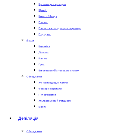
Кусачки для кутикули
Щипці.
Копита / Зонди
Пінцет.
Пилки та накладки для педикюру
Пододиск
Фрези
Кераміка
Діамант
Камінь
Гума
Виготовлений з твердого сплаву
Обладнання
УФ-світлодіодні лампи
Фрезерні верстати
Пилозбірники
Ультразвуковий очищувач
Меблі
Депіляція
Обладнання