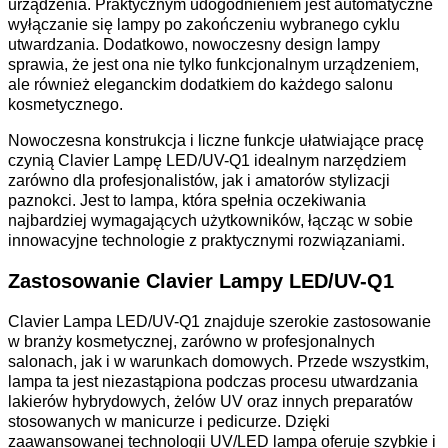
urządzenia. Praktycznym udogodnieniem jest automatyczne
wyłączanie się lampy po zakończeniu wybranego cyklu
utwardzania. Dodatkowo, nowoczesny design lampy
sprawia, że jest ona nie tylko funkcjonalnym urządzeniem,
ale również eleganckim dodatkiem do każdego salonu
kosmetycznego.
Nowoczesna konstrukcja i liczne funkcje ułatwiające pracę
czynią Clavier Lampę LED/UV-Q1 idealnym narzędziem
zarówno dla profesjonalistów, jak i amatorów stylizacji
paznokci. Jest to lampa, która spełnia oczekiwania
najbardziej wymagających użytkowników, łącząc w sobie
innowacyjne technologie z praktycznymi rozwiązaniami.
Zastosowanie Clavier Lampy LED/UV-Q1
Clavier Lampa LED/UV-Q1 znajduje szerokie zastosowanie
w branży kosmetycznej, zarówno w profesjonalnych
salonach, jak i w warunkach domowych. Przede wszystkim,
lampa ta jest niezastąpiona podczas procesu utwardzania
lakierów hybrydowych, żelów UV oraz innych preparatów
stosowanych w manicurze i pedicurze. Dzięki
zaawansowanej technologii UV/LED lampa oferuje szybkie i