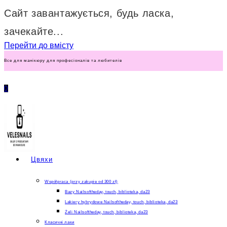
Сайт завантажується, будь ласка,
зачекайте...
Перейти до вмісту
Все для манікюру для професіоналів та любителів
0
Цвяхи
Współpraca (przy zakupie od 300 zł)
Bazy Nailsoftheday, touch, biblioteka, da23
Lakiery hybrydowe Nailsoftheday, touch, biblioteka, da23
Żeli Nailsoftheday, touch, biblioteka, da23
Класичні лаки