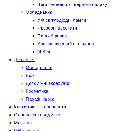
Виготовлений з твердого сплаву
Обладнання
УФ-світлодіодні лампи
Фрезерні верстати
Пилозбірники
Ультразвуковий очищувач
Меблі
Депіляція
Обладнання
Віск
Допоміжні аксесуари
Косметика
Парафініарка
Косметика та препарати
Одноразові предмети
Магазин
Мій рахунок