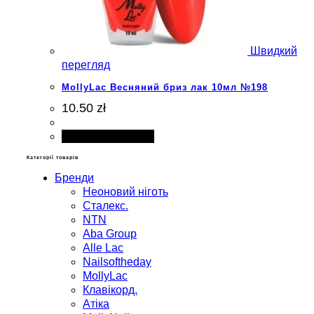
Швидкий
перегляд
MollyLac Весняний бриз лак 10мл №198
10.50 zł
Додати в кошик
Категорії товарів
Бренди
Неоновий ніготь
Сталекс.
NTN
Aba Group
Alle Lac
Nailsoftheday
MollyLac
Клавікорд.
Атіка