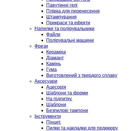
Павутинні гелі
Плівка для перенесення
Штампування
Прикраси та ефекти
Напилки та полірувальники
Файли
Полірувальні машини
Фрези
Кераміка
Діамант
Камінь
Гума
Виготовлений з твердого сплаву
Аксесуари
Ацесорія
Шаблони та форми
На підпитку.
Шаблони
Безпилові тампони
Інструменти
Пінцет.
Пилки та накладки для педикюру