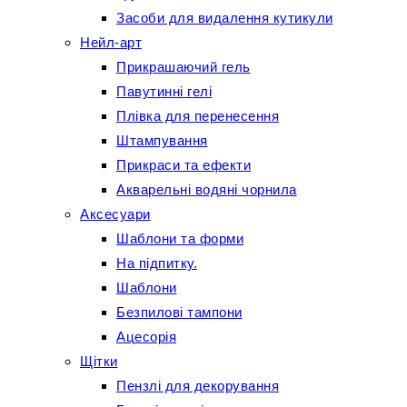
Засоби для видалення кутикули
Нейл-арт
Прикрашаючий гель
Павутинні гелі
Плівка для перенесення
Штампування
Прикраси та ефекти
Акварельні водяні чорнила
Аксесуари
Шаблони та форми
На підпитку.
Шаблони
Безпилові тампони
Ацесорія
Щітки
Пензлі для декорування