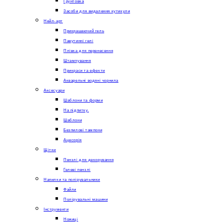
Грунтовка
Засоби для видалення кутикули
Нейл-арт
Прикрашаючий гель
Павутинні гелі
Плівка для перенесення
Штампування
Прикраси та ефекти
Акварельні водяні чорнила
Аксесуари
Шаблони та форми
На підпитку.
Шаблони
Безпилові тампони
Ацесорія
Щітки
Пензлі для декорування
Гелеві пензлі
Напилки та полірувальники
Файли
Полірувальні машини
Інструменти
Ножиці