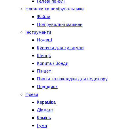
Гелеві пензлі
Напилки та полірувальники
Файли
Полірувальні машини
Інструменти
Ножиці
Кусачки для кутикули
Щипці.
Копита / Зонди
Пінцет.
Пилки та накладки для педикюру
Пододиск
Фрези
Кераміка
Діамант
Камінь
Гума