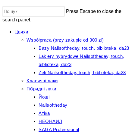
Press Escape to close the
search panel.
Цвяхи
Współpraca (przy zakupie od 300 zł)
Bazy Nailsoftheday, touch, biblioteka, da23
Lakiery hybrydowe Nailsoftheday, touch,
biblioteka, da23
Żeli Nailsoftheday, touch, biblioteka, da23
Класичні лаки
Гібридні лаки
Йоші.
Nailsoftheday
Атіка
НЕОНАЙЛ
SAGA Professional