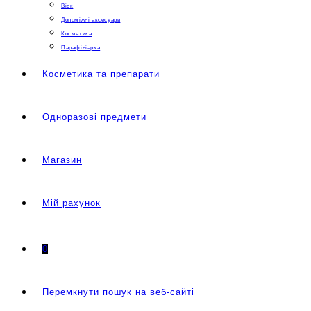
Віск
Допоміжні аксесуари
Косметика
Парафініарка
Косметика та препарати
Одноразові предмети
Магазин
Мій рахунок
0
Перемкнути пошук на веб-сайті