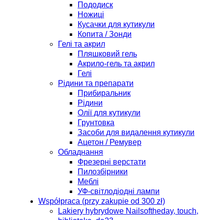
Пододиск
Ножиці
Кусачки для кутикули
Копита / Зонди
Гелі та акрил
Пляшковий гель
Акрило-гель та акрил
Гелі
Рідини та препарати
Прибиральник
Рідини
Олії для кутикули
Грунтовка
Засоби для видалення кутикули
Ацетон / Ремувер
Обладнання
Фрезерні верстати
Пилозбірники
Меблі
УФ-світлодіодні лампи
Współpraca (przy zakupie od 300 zł)
Lakiery hybrydowe Nailsoftheday, touch,