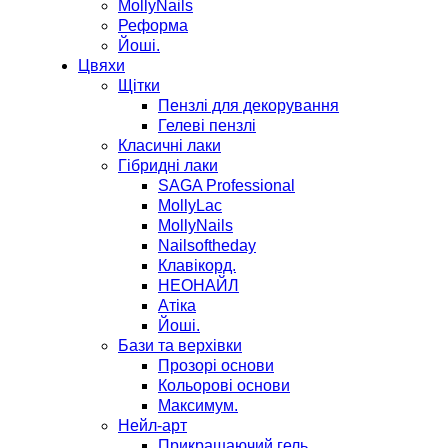
MollyNails
Реформа
Йоші.
Цвяхи
Щітки
Пензлі для декорування
Гелеві пензлі
Класичні лаки
Гібридні лаки
SAGA Professional
MollyLac
MollyNails
Nailsoftheday
Клавікорд.
НЕОНАЙЛ
Атіка
Йоші.
Бази та верхівки
Прозорі основи
Кольорові основи
Максимум.
Нейл-арт
Прикрашаючий гель