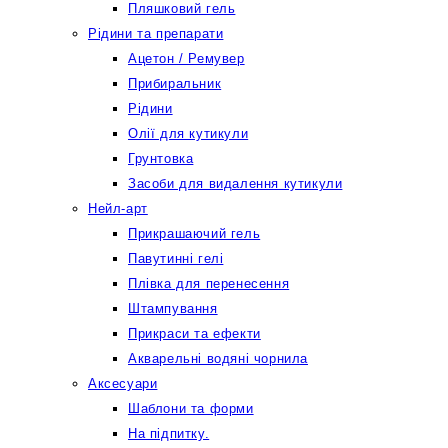
Пляшковий гель
Рідини та препарати
Ацетон / Ремувер
Прибиральник
Рідини
Олії для кутикули
Грунтовка
Засоби для видалення кутикули
Нейл-арт
Прикрашаючий гель
Павутинні гелі
Плівка для перенесення
Штампування
Прикраси та ефекти
Акварельні водяні чорнила
Аксесуари
Шаблони та форми
На підпитку.