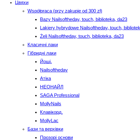
Цвяхи
Współpraca (przy zakupie od 300 zł)
Bazy Nailsoftheday, touch, biblioteka, da23
Lakiery hybrydowe Nailsoftheday, touch, bibliote
Żeli Nailsoftheday, touch, biblioteka, da23
Класичні лаки
Гібридні лаки
Йоші.
Nailsoftheday
Атіка
НЕОНАЙЛ
SAGA Professional
MollyNails
Клавікорд.
MollyLac
Бази та верхівки
Прозорі основи