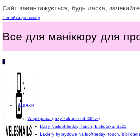
Сайт завантажується, будь ласка, зачекайте.
Перейти до вмісту
Все для манікюру для пр
0
Цвяхи
Współpraca (przy zakupie od 300 zł)
Bazy Nailsoftheday, touch, biblioteka, da23
Lakiery hybrydowe Nailsoftheday, touch, bibliotek