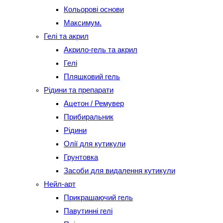
Кольорові основи
Максимум.
Гелі та акрил
Акрило-гель та акрил
Гелі
Пляшковий гель
Рідини та препарати
Ацетон / Ремувер
Прибиральник
Рідини
Олії для кутикули
Грунтовка
Засоби для видалення кутикули
Нейл-арт
Прикрашаючий гель
Павутинні гелі