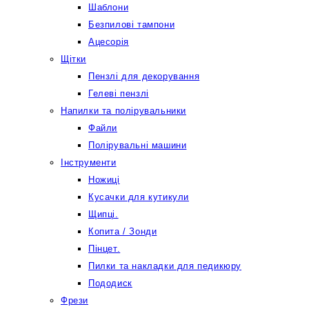
Шаблони
Безпилові тампони
Ацесорія
Щітки
Пензлі для декорування
Гелеві пензлі
Напилки та полірувальники
Файли
Полірувальні машини
Інструменти
Ножиці
Кусачки для кутикули
Щипці.
Копита / Зонди
Пінцет.
Пилки та накладки для педикюру
Пододиск
Фрези