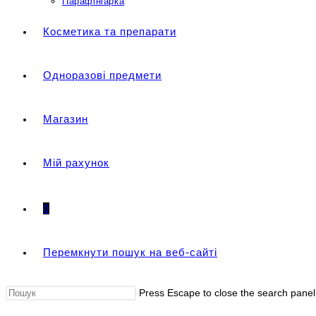
Парафініарка
Косметика та препарати
Одноразові предмети
Магазин
Мій рахунок
0
Перемкнути пошук на веб-сайті
Press Escape to close the search panel