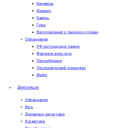
Кераміка
Діамант
Камінь
Гума
Виготовлений з твердого сплаву
Обладнання
УФ-світлодіодні лампи
Фрезерні верстати
Пилозбірники
Ультразвуковий очищувач
Меблі
Депіляція
Обладнання
Віск
Допоміжні аксесуари
Косметика