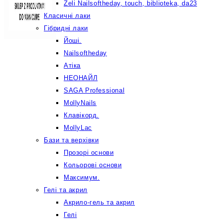
Żeli Nailsoftheday, touch, biblioteka, da23
Класичні лаки
Гібридні лаки
Йоші.
Nailsoftheday
Атіка
НЕОНАЙЛ
SAGA Professional
MollyNails
Клавікорд.
MollyLac
Бази та верхівки
Прозорі основи
Кольорові основи
Максимум.
Гелі та акрил
Акрило-гель та акрил
Гелі