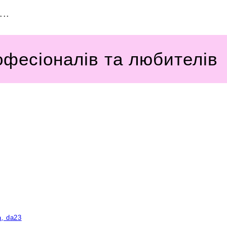
..
офесіоналів та любителів
a, da23