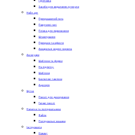
Грунтовка
Засоби для видалення кутикули
Нейл-арт
Прикрашаючий гель
Павутинні гелі
Плівка для перенесення
Штампування
Прикраси та ефекти
Акварельні водяні чорнила
Аксесуари
Шаблони та форми
На підпитку.
Шаблони
Безпилові тампони
Ацесорія
Щітки
Пензлі для декорування
Гелеві пензлі
Напилки та полірувальники
Файли
Полірувальні машини
Інструменти
Ножиці