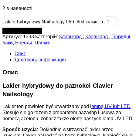
2 в наявності
Lakier hybrydowy Nailsology 066, 8ml кількість
ДОДАТИ В КОШИК
Артикул:
1333
Категорій:
Клавікорд.
,
Клавікорд.
,
Гібридні
лаки
,
Бренди
,
Цвяхи
Опис
Додаткова інформація
Опис
Lakier hybrydowy do paznokci Clavier
Nailsology
Lakier ten powinien być utwardzany pod l
ampą UV lub LED
.
Stosuje się go razem z preparatem baza/top i usuwa za
pomocą acetonu. zobacz także ofertę naszych lamp UV LED
Sposób użycia:
Dokładnie wstrząsnąć lakier przed
użyciem. Lakier nakładać na bazę hybrydową. Nanieść dwie