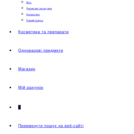
Віск
Допоміжні аксесуари
Косметика
Парафініарка
Косметика та препарати
Одноразові предмети
Магазин
Мій рахунок
0
Перемкнути пошук на веб-сайті