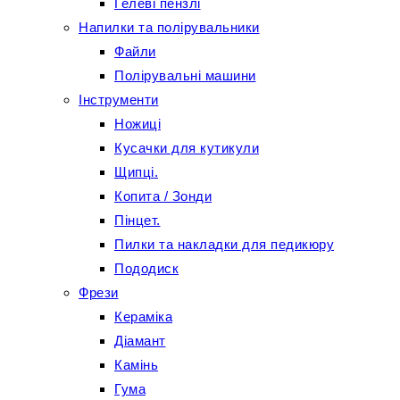
Гелеві пензлі
Напилки та полірувальники
Файли
Полірувальні машини
Інструменти
Ножиці
Кусачки для кутикули
Щипці.
Копита / Зонди
Пінцет.
Пилки та накладки для педикюру
Пододиск
Фрези
Кераміка
Діамант
Камінь
Гума