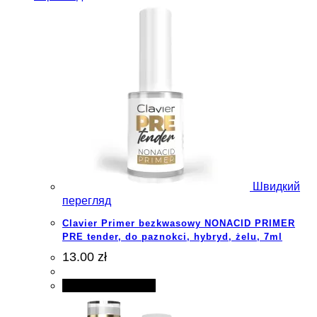
Швидкий
перегляд
Clavier Primer bezkwasowy NONACID PRIMER
PRE tender, do paznokci, hybryd, żelu, 7ml
13.00 zł
Додати в кошик