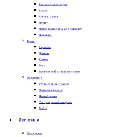
Кусачки для кутикули
Щипці.
Копита / Зонди
Пінцет.
Пилки та накладки для педикюру
Пододиск
Фрези
Кераміка
Діамант
Камінь
Гума
Виготовлений з твердого сплаву
Обладнання
УФ-світлодіодні лампи
Фрезерні верстати
Пилозбірники
Ультразвуковий очищувач
Меблі
Депіляція
Обладнання