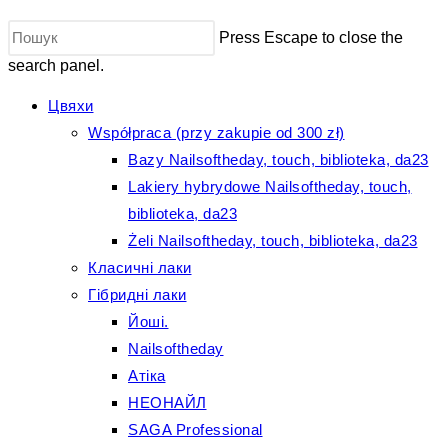
Press Escape to close the
search panel.
Цвяхи
Współpraca (przy zakupie od 300 zł)
Bazy Nailsoftheday, touch, biblioteka, da23
Lakiery hybrydowe Nailsoftheday, touch,
biblioteka, da23
Żeli Nailsoftheday, touch, biblioteka, da23
Класичні лаки
Гібридні лаки
Йоші.
Nailsoftheday
Атіка
НЕОНАЙЛ
SAGA Professional