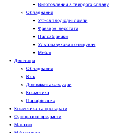
Виготовлений з твердого сплаву
Обладнання
УФ-світлодіодні лампи
Фрезерні верстати
Пилозбірники
Ультразвуковий очищувач
Меблі
Депіляція
Обладнання
Віск
Допоміжні аксесуари
Косметика
Парафініарка
Косметика та препарати
Одноразові предмети
Магазин
Мій рахунок