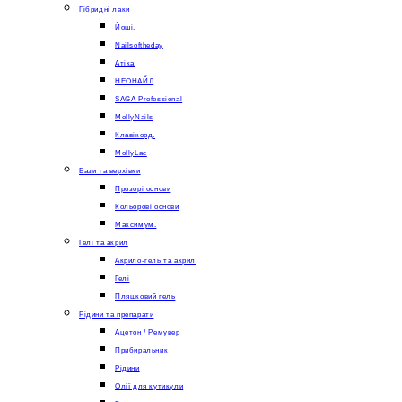
Гібридні лаки
Йоші.
Nailsoftheday
Атіка
НЕОНАЙЛ
SAGA Professional
MollyNails
Клавікорд.
MollyLac
Бази та верхівки
Прозорі основи
Кольорові основи
Максимум.
Гелі та акрил
Акрило-гель та акрил
Гелі
Пляшковий гель
Рідини та препарати
Ацетон / Ремувер
Прибиральник
Рідини
Олії для кутикули