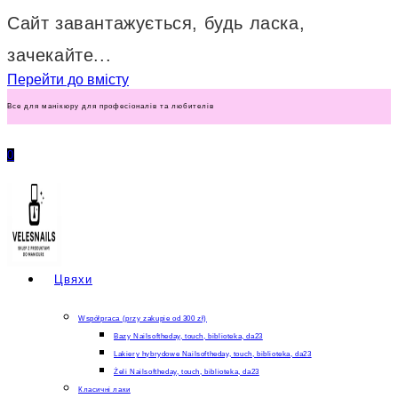
Сайт завантажується, будь ласка,
зачекайте...
Перейти до вмісту
Все для манікюру для професіоналів та любителів
0
Цвяхи
Współpraca (przy zakupie od 300 zł)
Bazy Nailsoftheday, touch, biblioteka, da23
Lakiery hybrydowe Nailsoftheday, touch, biblioteka, da23
Żeli Nailsoftheday, touch, biblioteka, da23
Класичні лаки