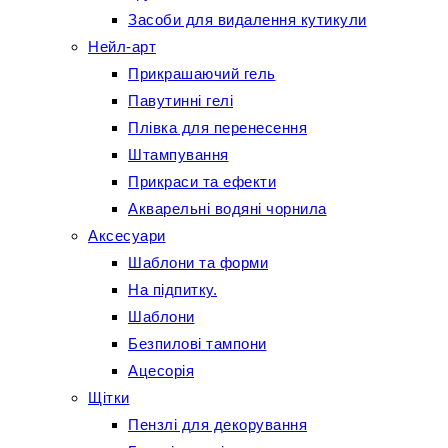
Засоби для видалення кутикули
Нейл-арт
Прикрашаючий гель
Павутинні гелі
Плівка для перенесення
Штампування
Прикраси та ефекти
Акварельні водяні чорнила
Аксесуари
Шаблони та форми
На підпитку.
Шаблони
Безпилові тампони
Ацесорія
Щітки
Пензлі для декорування