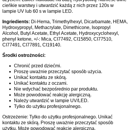
cieńkie warstwy i utwardzić każdą z nich przez 120s w
lampie UV lub 60 s w lampie LED.
Ingriedients:
Di-Hema, Trimethylhexyl, Dicarbamate, HEMA,
Hydroxypropyl, Methacrylate, Dimethicone, Isopropyl
Alcohol, Butyl Acetate, Ethyl Acetate, Hydroxycyclohexyl,
phenyl ketone, +/-: Mica, CI77492, CI15850, CI77510,
CI77491, CI77891, CI19140.
Środki ostrożności:
Chronić przed dziećmi.
Proszę uważnie przeczytać sposób użycia.
Unikać kontaktu ze skórą.
Unikać kontaktu z oczami.
Nie wdychać bezpośrednio par produktu.
Może powodować reakcję alergiczną.
Należy utwardzić w lampie UV/LED.
Tylko do użytku profesjonalnego.
Ostrzeżenie: Tylko do użytku profesjonalnego. Unikać
kontaktu ze skórą. Proszę uważnie przeczytać sposób
użytku. Może powodować reakcję alergiczną.