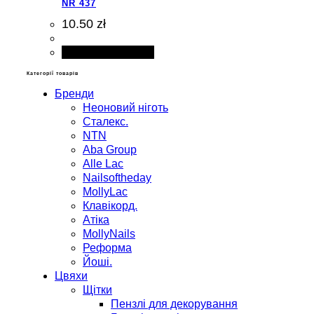
NR 437
10.50 zł
Додати в кошик
Категорії товарів
Бренди
Неоновий ніготь
Сталекс.
NTN
Aba Group
Alle Lac
Nailsoftheday
MollyLac
Клавікорд.
Атіка
MollyNails
Реформа
Йоші.
Цвяхи
Щітки
Пензлі для декорування