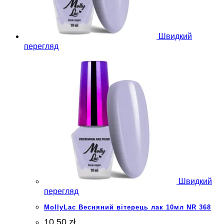
Швидкий
перегляд
Швидкий
перегляд
MollyLac Весняний вітерець лак 10мл NR 368
10.50 zł