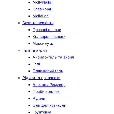
MollyNails
Клавікорд.
MollyLac
Бази та верхівки
Прозорі основи
Кольорові основи
Максимум.
Гелі та акрил
Акрило-гель та акрил
Гелі
Пляшковий гель
Рідини та препарати
Ацетон / Ремувер
Прибиральник
Рідини
Олії для кутикули
Грунтовка