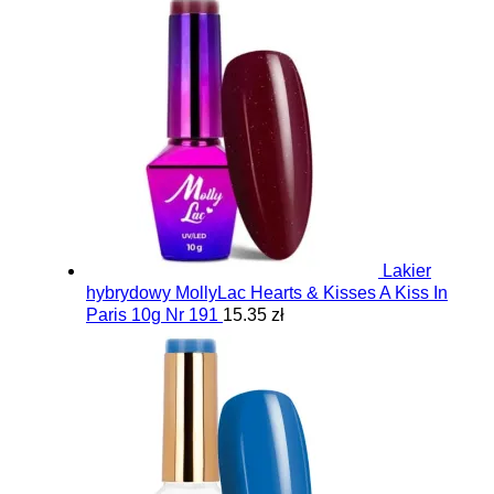
Lakier
hybrydowy MollyLac Hearts & Kisses A Kiss In
Paris 10g Nr 191
15.35 zł