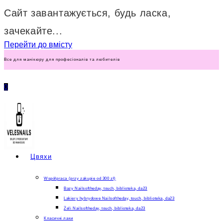
Сайт завантажується, будь ласка,
зачекайте...
Перейти до вмісту
Все для манікюру для професіоналів та любителів
0
Цвяхи
Współpraca (przy zakupie od 300 zł)
Bazy Nailsoftheday, touch, biblioteka, da23
Lakiery hybrydowe Nailsoftheday, touch, biblioteka, da23
Żeli Nailsoftheday, touch, biblioteka, da23
Класичні лаки