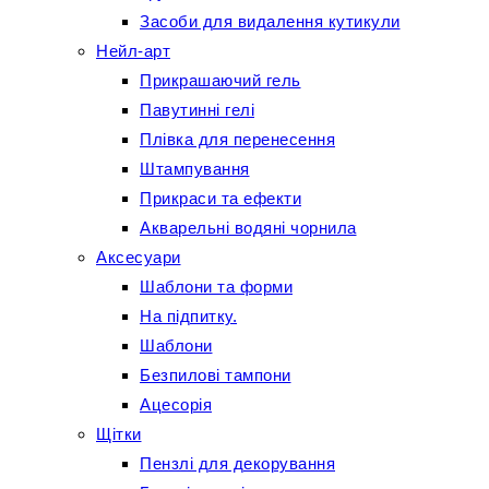
Засоби для видалення кутикули
Нейл-арт
Прикрашаючий гель
Павутинні гелі
Плівка для перенесення
Штампування
Прикраси та ефекти
Акварельні водяні чорнила
Аксесуари
Шаблони та форми
На підпитку.
Шаблони
Безпилові тампони
Ацесорія
Щітки
Пензлі для декорування