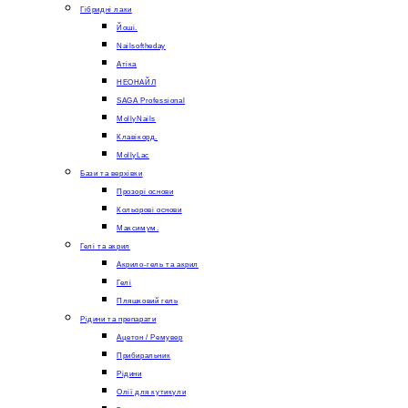
Гібридні лаки
Йоші.
Nailsoftheday
Атіка
НЕОНАЙЛ
SAGA Professional
MollyNails
Клавікорд.
MollyLac
Бази та верхівки
Прозорі основи
Кольорові основи
Максимум.
Гелі та акрил
Акрило-гель та акрил
Гелі
Пляшковий гель
Рідини та препарати
Ацетон / Ремувер
Прибиральник
Рідини
Олії для кутикули