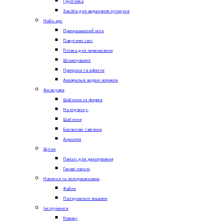
Грунтовка
Засоби для видалення кутикули
Нейл-арт
Прикрашаючий гель
Павутинні гелі
Плівка для перенесення
Штампування
Прикраси та ефекти
Акварельні водяні чорнила
Аксесуари
Шаблони та форми
На підпитку.
Шаблони
Безпилові тампони
Ацесорія
Щітки
Пензлі для декорування
Гелеві пензлі
Напилки та полірувальники
Файли
Полірувальні машини
Інструменти
Ножиці