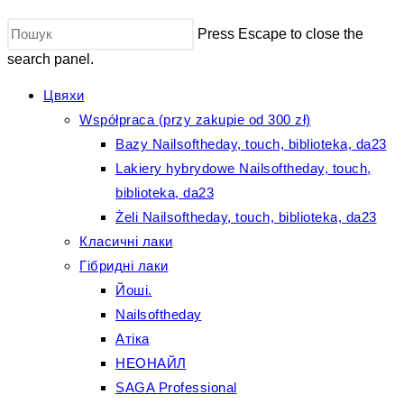
Press Escape to close the
search panel.
Цвяхи
Współpraca (przy zakupie od 300 zł)
Bazy Nailsoftheday, touch, biblioteka, da23
Lakiery hybrydowe Nailsoftheday, touch,
biblioteka, da23
Żeli Nailsoftheday, touch, biblioteka, da23
Класичні лаки
Гібридні лаки
Йоші.
Nailsoftheday
Атіка
НЕОНАЙЛ
SAGA Professional