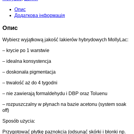
Опис
Додаткова інформація
Опис
Wybierz wyjątkową jakość lakierów hybrydowych MollyLac:
– krycie po 1 warstwie
– idealna konsystencja
– doskonała pigmentacja
– trwałość aż do 4 tygodni
– nie zawierają formaldehydu i DBP oraz Toluenu
– rozpuszczalny w płynach na bazie acetonu (system soak
off)
Sposób użycia:
Przygotować płytkę paznokcia (odsunąć skórki i błonki np.