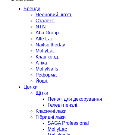
Бренди
Неоновий ніготь
Сталекс.
NTN
Aba Group
Alle Lac
Nailsoftheday
MollyLac
Клавікорд.
Атіка
MollyNails
Реформа
Йоші.
Цвяхи
Щітки
Пензлі для декорування
Гелеві пензлі
Класичні лаки
Гібридні лаки
SAGA Professional
MollyLac