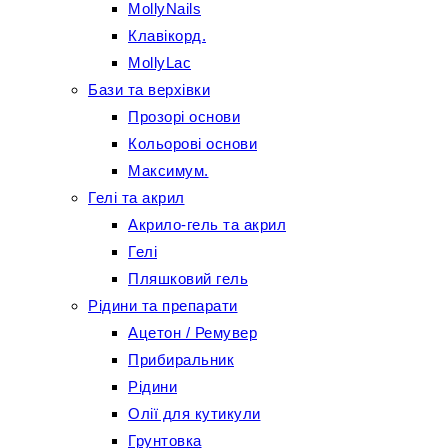
MollyNails
Клавікорд.
MollyLac
Бази та верхівки
Прозорі основи
Кольорові основи
Максимум.
Гелі та акрил
Акрило-гель та акрил
Гелі
Пляшковий гель
Рідини та препарати
Ацетон / Ремувер
Прибиральник
Рідини
Олії для кутикули
Грунтовка