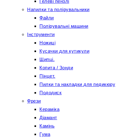
Гелеві пензлі
Напилки та полірувальники
Файли
Полірувальні машини
Інструменти
Ножиці
Кусачки для кутикули
Щипці.
Копита / Зонди
Пінцет.
Пилки та накладки для педикюру
Пододиск
Фрези
Кераміка
Діамант
Камінь
Гума