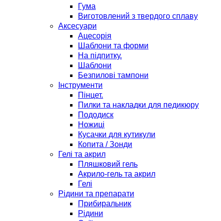
Гума
Виготовлений з твердого сплаву
Аксесуари
Ацесорія
Шаблони та форми
На підпитку.
Шаблони
Безпилові тампони
Інструменти
Пінцет.
Пилки та накладки для педикюру
Пододиск
Ножиці
Кусачки для кутикули
Копита / Зонди
Гелі та акрил
Пляшковий гель
Акрило-гель та акрил
Гелі
Рідини та препарати
Прибиральник
Рідини