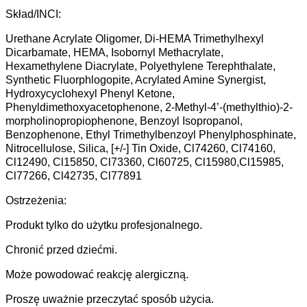
Skład/INCI:
Urethane Acrylate Oligomer, Di-HEMA Trimethylhexyl
Dicarbamate, HEMA, Isobornyl Methacrylate,
Hexamethylene Diacrylate, Polyethylene Terephthalate,
Synthetic Fluorphlogopite, Acrylated Amine Synergist,
Hydroxycyclohexyl Phenyl Ketone,
Phenyldimethoxyacetophenone, 2-Methyl-4’-(methylthio)-2-
morpholinopropiophenone, Benzoyl Isopropanol,
Benzophenone, Ethyl Trimethylbenzoyl Phenylphosphinate,
Nitrocellulose, Silica, [+/-] Tin Oxide, Cl74260, Cl74160,
Cl12490, Cl15850, Cl73360, Cl60725, Cl15980,Cl15985,
Cl77266, Cl42735, Cl77891
Ostrzeżenia:
Produkt tylko do użytku profesjonalnego.
Chronić przed dziećmi.
Może powodować reakcję alergiczną.
Proszę uważnie przeczytać sposób użycia.