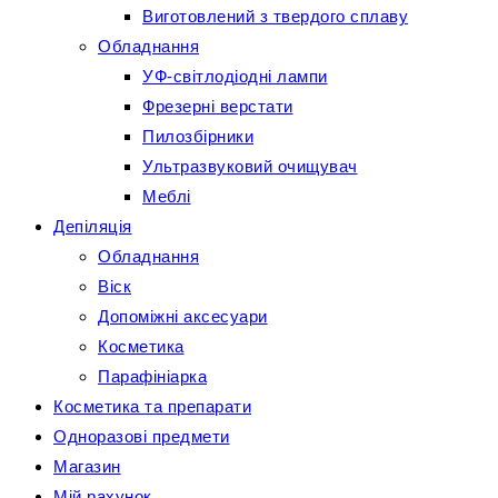
Виготовлений з твердого сплаву
Обладнання
УФ-світлодіодні лампи
Фрезерні верстати
Пилозбірники
Ультразвуковий очищувач
Меблі
Депіляція
Обладнання
Віск
Допоміжні аксесуари
Косметика
Парафініарка
Косметика та препарати
Одноразові предмети
Магазин
Мій рахунок