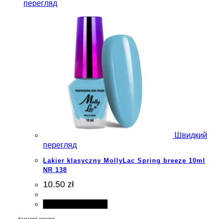
перегляд
Швидкий
перегляд
Lakier klasyczny MollyLac Spring breeze 10ml
NR 138
10.50 zł
Додати в кошик
Категорії товарів