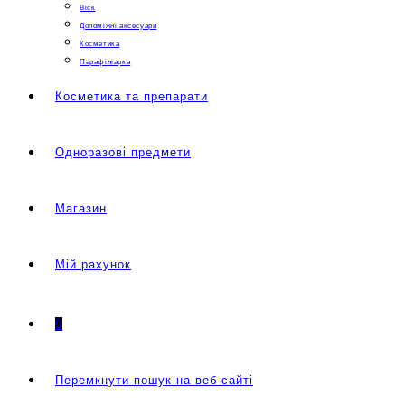
Віск
Допоміжні аксесуари
Косметика
Парафініарка
Косметика та препарати
Одноразові предмети
Магазин
Мій рахунок
0
Перемкнути пошук на веб-сайті