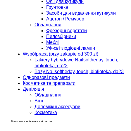
Олії для кутикули
Грунтовка
Засоби для видалення кутикули
Ацетон / Ремувер
Обладнання
Фрезерні верстати
Пилозбірники
Меблі
УФ-світлодіодні лампи
Współpraca (przy zakupie od 300 zł)
Lakiery hybrydowe Nailsoftheday, touch,
biblioteka, da23
Bazy Nailsoftheday, touch, biblioteka, da23
Одноразові предмети
Косметика та препарати
Депіляція
Обладнання
Віск
Допоміжні аксесуари
Косметика
Продукти з найвищим рейтингом