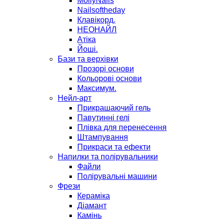
MollyNails
Nailsoftheday
Клавікорд.
НЕОНАЙЛ
Атіка
Йоші.
Бази та верхівки
Прозорі основи
Кольорові основи
Максимум.
Нейл-арт
Прикрашаючий гель
Павутинні гелі
Плівка для перенесення
Штампування
Прикраси та ефекти
Напилки та полірувальники
Файли
Полірувальні машини
Фрези
Кераміка
Діамант
Камінь