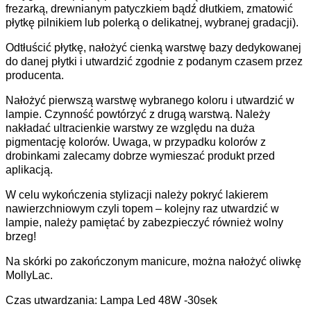
frezarką, drewnianym patyczkiem bądź dłutkiem, zmatowić
płytkę pilnikiem lub polerką o delikatnej, wybranej gradacji).
Odtłuścić płytkę, nałożyć cienką warstwę bazy dedykowanej
do danej płytki i utwardzić zgodnie z podanym czasem przez
producenta.
Nałożyć pierwszą warstwę wybranego koloru i utwardzić w
lampie. Czynność powtórzyć z drugą warstwą. Należy
nakładać ultracienkie warstwy ze względu na duża
pigmentację kolorów. Uwaga, w przypadku kolorów z
drobinkami zalecamy dobrze wymieszać produkt przed
aplikacją.
W celu wykończenia stylizacji należy pokryć lakierem
nawierzchniowym czyli topem – kolejny raz utwardzić w
lampie, należy pamiętać by zabezpieczyć również wolny
brzeg!
Na skórki po zakończonym manicure, można nałożyć oliwkę
MollyLac.
Czas utwardzania: Lampa Led 48W -30sek