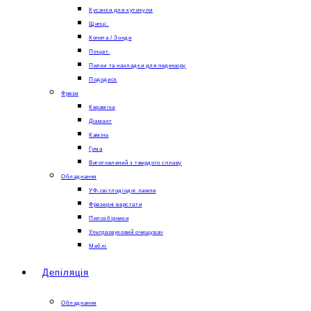
Кусачки для кутикули
Щипці.
Копита / Зонди
Пінцет.
Пилки та накладки для педикюру
Пододиск
Фрези
Кераміка
Діамант
Камінь
Гума
Виготовлений з твердого сплаву
Обладнання
УФ-світлодіодні лампи
Фрезерні верстати
Пилозбірники
Ультразвуковий очищувач
Меблі
Депіляція
Обладнання