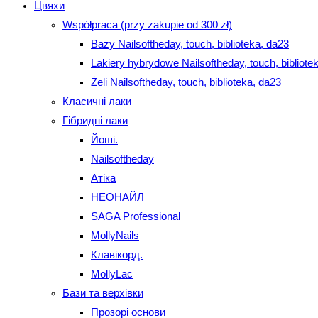
Цвяхи
Współpraca (przy zakupie od 300 zł)
Bazy Nailsoftheday, touch, biblioteka, da23
Lakiery hybrydowe Nailsoftheday, touch, bibliote
Żeli Nailsoftheday, touch, biblioteka, da23
Класичні лаки
Гібридні лаки
Йоші.
Nailsoftheday
Атіка
НЕОНАЙЛ
SAGA Professional
MollyNails
Клавікорд.
MollyLac
Бази та верхівки
Прозорі основи