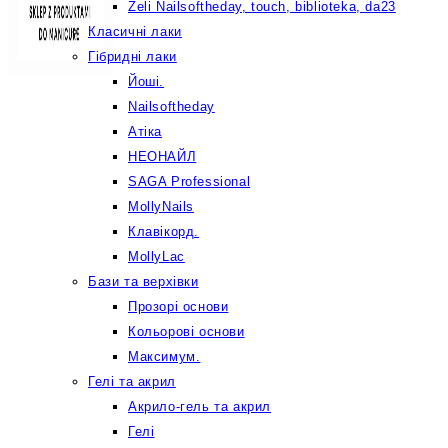
Żeli Nailsoftheday, touch, biblioteka, da23
Класичні лаки
Гібридні лаки
Йоші.
Nailsoftheday
Атіка
НЕОНАЙЛ
SAGA Professional
MollyNails
Клавікорд.
MollyLac
Бази та верхівки
Прозорі основи
Кольорові основи
Максимум.
Гелі та акрил
Акрило-гель та акрил
Гелі