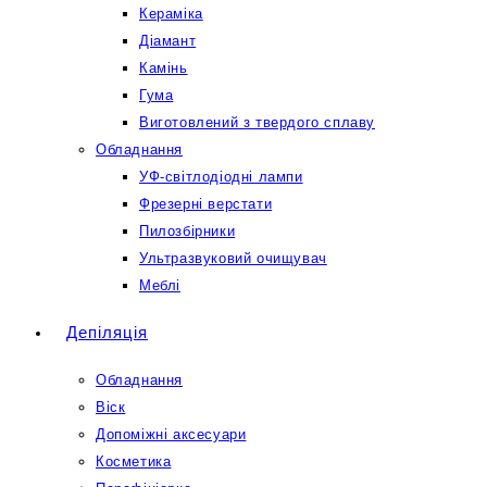
Кераміка
Діамант
Камінь
Гума
Виготовлений з твердого сплаву
Обладнання
УФ-світлодіодні лампи
Фрезерні верстати
Пилозбірники
Ультразвуковий очищувач
Меблі
Депіляція
Обладнання
Віск
Допоміжні аксесуари
Косметика