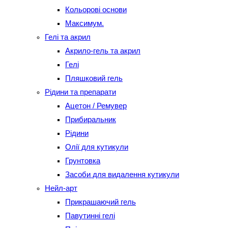
Кольорові основи
Максимум.
Гелі та акрил
Акрило-гель та акрил
Гелі
Пляшковий гель
Рідини та препарати
Ацетон / Ремувер
Прибиральник
Рідини
Олії для кутикули
Грунтовка
Засоби для видалення кутикули
Нейл-арт
Прикрашаючий гель
Павутинні гелі