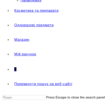
Парафініарка
Косметика та препарати
Одноразові предмети
Магазин
Мій рахунок
0
Перемкнути пошук на веб-сайті
Press Escape to close the search panel