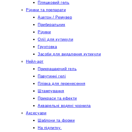
Пляшковий гель
Рідини та препарати
Ацетон / Ремувер
Прибиральник
Рідини
Олії для кутикули
Грунтовка
Засоби для видалення кутикули
Нейл-арт
Прикрашаючий гель
Павутинні гелі
Плівка для перенесення
Штампування
Прикраси та ефекти
Акварельні водяні чорнила
Аксесуари
Шаблони та форми
На підпитку.