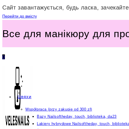
Сайт завантажується, будь ласка, зачекайте.
Перейти до вмісту
Все для манікюру для пр
0
Цвяхи
Współpraca (przy zakupie od 300 zł)
Bazy Nailsoftheday, touch, biblioteka, da23
Lakiery hybrydowe Nailsoftheday, touch, bibliotek