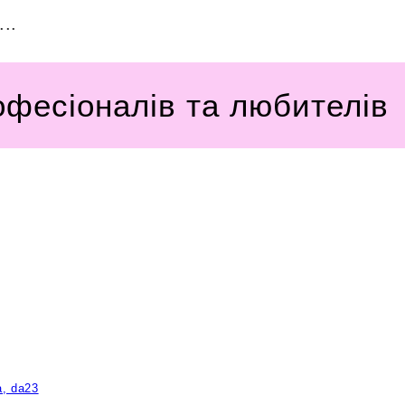
..
офесіоналів та любителів
a, da23