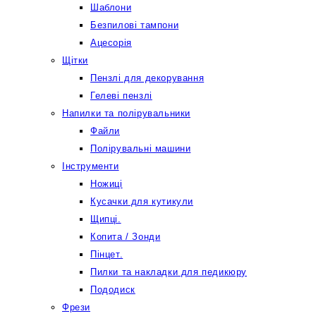
Шаблони
Безпилові тампони
Ацесорія
Щітки
Пензлі для декорування
Гелеві пензлі
Напилки та полірувальники
Файли
Полірувальні машини
Інструменти
Ножиці
Кусачки для кутикули
Щипці.
Копита / Зонди
Пінцет.
Пилки та накладки для педикюру
Пододиск
Фрези