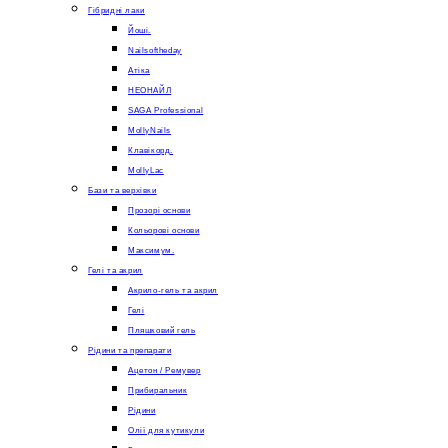
Гібридні лаки
Йоші.
Nailsoftheday
Атіка
НЕОНАЙЛ
SAGA Professional
MollyNails
Клавікорд.
MollyLac
Бази та верхівки
Прозорі основи
Кольорові основи
Максимум.
Гелі та акрил
Акрило-гель та акрил
Гелі
Пляшковий гель
Рідини та препарати
Ацетон / Ремувер
Прибиральник
Рідини
Олії для кутикули