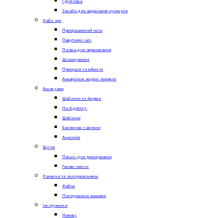
Грунтовка
Засоби для видалення кутикули
Нейл-арт
Прикрашаючий гель
Павутинні гелі
Плівка для перенесення
Штампування
Прикраси та ефекти
Акварельні водяні чорнила
Аксесуари
Шаблони та форми
На підпитку.
Шаблони
Безпилові тампони
Ацесорія
Щітки
Пензлі для декорування
Гелеві пензлі
Напилки та полірувальники
Файли
Полірувальні машини
Інструменти
Ножиці