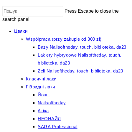
Press Escape to close the
search panel.
Цвяхи
Współpraca (przy zakupie od 300 zł)
Bazy Nailsoftheday, touch, biblioteka, da23
Lakiery hybrydowe Nailsoftheday, touch,
biblioteka, da23
Żeli Nailsoftheday, touch, biblioteka, da23
Класичні лаки
Гібридні лаки
Йоші.
Nailsoftheday
Атіка
НЕОНАЙЛ
SAGA Professional