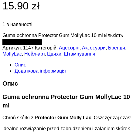
15.90 zł
1 в наявності
Guma ochronna Protector Gum MollyLac 10 ml кількість
ДОДАТИ В КОШИК
Артикул:
1147
Категорій:
Ацесорія
,
Аксесуари
,
Бренди
,
MollyLac
,
Нейл-арт
,
Цвяхи
,
Штампування
Опис
Додаткова інформація
Опис
Guma ochronna Protector Gum MollyLac 10
ml
Chroń skórki z
Protector Gum Molly Lac
! Oszczędzaj czas!
Idealne rozwiązanie przed zabrudzeniem i zalaniem skórek