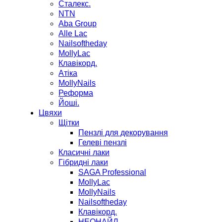
Сталекс.
NTN
Aba Group
Alle Lac
Nailsoftheday
MollyLac
Клавікорд.
Атіка
MollyNails
Реформа
Йоші.
Цвяхи
Щітки
Пензлі для декорування
Гелеві пензлі
Класичні лаки
Гібридні лаки
SAGA Professional
MollyLac
MollyNails
Nailsoftheday
Клавікорд.
НЕОНАЙЛ