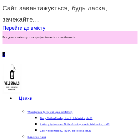
Сайт завантажується, будь ласка,
зачекайте...
Перейти до вмісту
Все для манікюру для професіоналів та любителів
0
Цвяхи
Współpraca (przy zakupie od 300 zł)
Bazy Nailsoftheday, touch, biblioteka, da23
Lakiery hybrydowe Nailsoftheday, touch, biblioteka, da23
Żeli Nailsoftheday, touch, biblioteka, da23
Класичні лаки