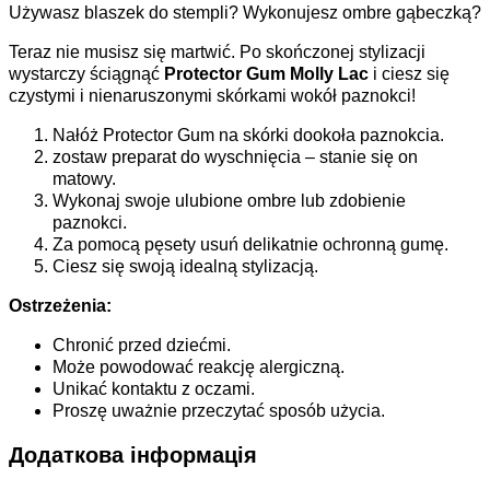
Używasz blaszek do stempli? Wykonujesz ombre gąbeczką?
Teraz nie musisz się martwić. Po skończonej stylizacji
wystarczy ściągnąć
Protector Gum Molly Lac
i ciesz się
czystymi i nienaruszonymi skórkami wokół paznokci!
Nałóż Protector Gum na skórki dookoła paznokcia.
zostaw preparat do wyschnięcia – stanie się on
matowy.
Wykonaj swoje ulubione ombre lub zdobienie
paznokci.
Za pomocą pęsety usuń delikatnie ochronną gumę.
Ciesz się swoją idealną stylizacją.
Ostrzeżenia:
Chronić przed dziećmi.
Może powodować reakcję alergiczną.
Unikać kontaktu z oczami.
Proszę uważnie przeczytać sposób użycia.
Додаткова інформація