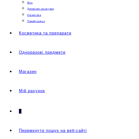
Віск
Допоміжні аксесуари
Косметика
Парафініарка
Косметика та препарати
Одноразові предмети
Магазин
Мій рахунок
0
Перемкнути пошук на веб-сайті