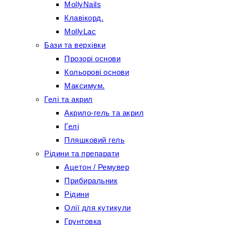
MollyNails
Клавікорд.
MollyLac
Бази та верхівки
Прозорі основи
Кольорові основи
Максимум.
Гелі та акрил
Акрило-гель та акрил
Гелі
Пляшковий гель
Рідини та препарати
Ацетон / Ремувер
Прибиральник
Рідини
Олії для кутикули
Грунтовка