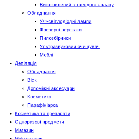
Виготовлений з твердого сплаву
Обладнання
УФ-світлодіодні лампи
Фрезерні верстати
Пилозбірники
Ультразвуковий очищувач
Меблі
Депіляція
Обладнання
Віск
Допоміжні аксесуари
Косметика
Парафініарка
Косметика та препарати
Одноразові предмети
Магазин
Мій рахунок