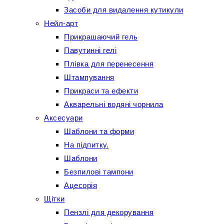
Засоби для видалення кутикули
Нейл-арт
Прикрашаючий гель
Павутинні гелі
Плівка для перенесення
Штампування
Прикраси та ефекти
Акварельні водяні чорнила
Аксесуари
Шаблони та форми
На підпитку.
Шаблони
Безпилові тампони
Ацесорія
Щітки
Пензлі для декорування