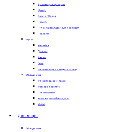
Кусачки для кутикули
Щипці.
Копита / Зонди
Пінцет.
Пилки та накладки для педикюру
Пододиск
Фрези
Кераміка
Діамант
Камінь
Гума
Виготовлений з твердого сплаву
Обладнання
УФ-світлодіодні лампи
Фрезерні верстати
Пилозбірники
Ультразвуковий очищувач
Меблі
Депіляція
Обладнання