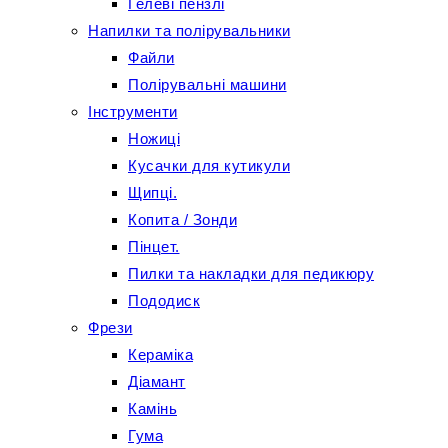
Гелеві пензлі
Напилки та полірувальники
Файли
Полірувальні машини
Інструменти
Ножиці
Кусачки для кутикули
Щипці.
Копита / Зонди
Пінцет.
Пилки та накладки для педикюру
Пододиск
Фрези
Кераміка
Діамант
Камінь
Гума