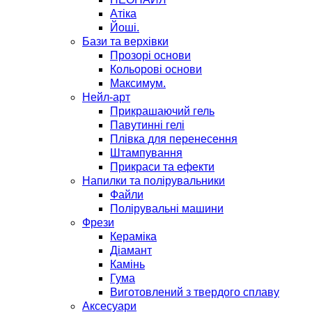
Атіка
Йоші.
Бази та верхівки
Прозорі основи
Кольорові основи
Максимум.
Нейл-арт
Прикрашаючий гель
Павутинні гелі
Плівка для перенесення
Штампування
Прикраси та ефекти
Напилки та полірувальники
Файли
Полірувальні машини
Фрези
Кераміка
Діамант
Камінь
Гума
Виготовлений з твердого сплаву
Аксесуари