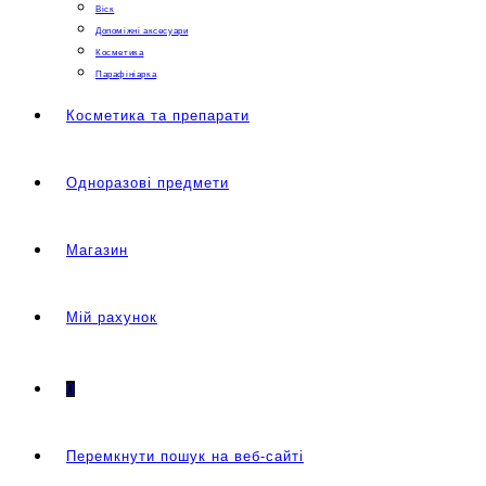
Віск
Допоміжні аксесуари
Косметика
Парафініарка
Косметика та препарати
Одноразові предмети
Магазин
Мій рахунок
0
Перемкнути пошук на веб-сайті