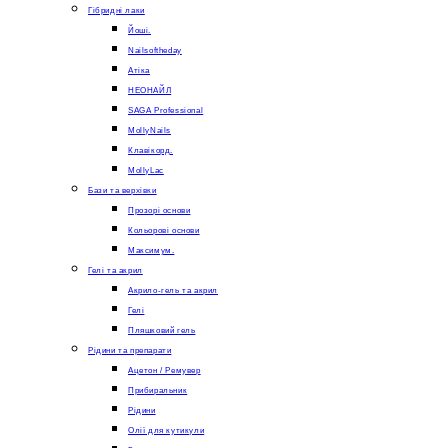
Гібридні лаки
Йоші.
Nailsoftheday
Атіка
НЕОНАЙЛ
SAGA Professional
MollyNails
Клавікорд.
MollyLac
Бази та верхівки
Прозорі основи
Кольорові основи
Максимум.
Гелі та акрил
Акрило-гель та акрил
Гелі
Пляшковий гель
Рідини та препарати
Ацетон / Ремувер
Прибиральник
Рідини
Олії для кутикули