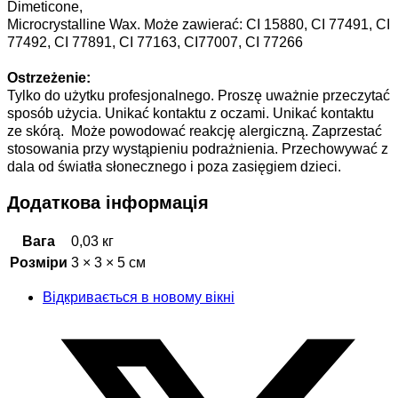
Dimeticone,
Microcrystalline Wax. Może zawierać: CI 15880, CI 77491, CI
77492, CI 77891, CI 77163, CI77007, CI 77266
Ostrzeżenie:
Tylko do użytku profesjonalnego. Proszę uważnie przeczytać
sposób użycia. Unikać kontaktu z oczami. Unikać kontaktu
ze skórą. Może powodować reakcję alergiczną. Zaprzestać
stosowania przy wystąpieniu podrażnienia. Przechowywać z
dala od światła słonecznego i poza zasięgiem dzieci.
Додаткова інформація
Вага
0,03 кг
Розміри
3 × 3 × 5 см
Відкривається в новому вікні