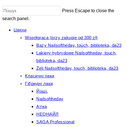
Press Escape to close the
search panel.
Цвяхи
Współpraca (przy zakupie od 300 zł)
Bazy Nailsoftheday, touch, biblioteka, da23
Lakiery hybrydowe Nailsoftheday, touch,
biblioteka, da23
Żeli Nailsoftheday, touch, biblioteka, da23
Класичні лаки
Гібридні лаки
Йоші.
Nailsoftheday
Атіка
НЕОНАЙЛ
SAGA Professional