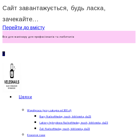
Сайт завантажується, будь ласка,
зачекайте...
Перейти до вмісту
Все для манікюру для професіоналів та любителів
0
Цвяхи
Współpraca (przy zakupie od 300 zł)
Bazy Nailsoftheday, touch, biblioteka, da23
Lakiery hybrydowe Nailsoftheday, touch, biblioteka, da23
Żeli Nailsoftheday, touch, biblioteka, da23
Класичні лаки