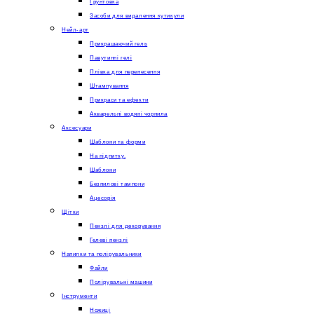
Грунтовка
Засоби для видалення кутикули
Нейл-арт
Прикрашаючий гель
Павутинні гелі
Плівка для перенесення
Штампування
Прикраси та ефекти
Акварельні водяні чорнила
Аксесуари
Шаблони та форми
На підпитку.
Шаблони
Безпилові тампони
Ацесорія
Щітки
Пензлі для декорування
Гелеві пензлі
Напилки та полірувальники
Файли
Полірувальні машини
Інструменти
Ножиці