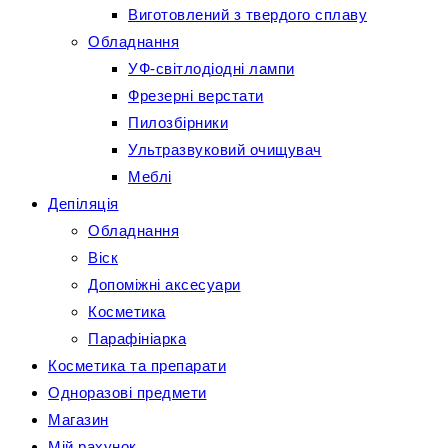
Виготовлений з твердого сплаву
Обладнання
УФ-світлодіодні лампи
Фрезерні верстати
Пилозбірники
Ультразвуковий очищувач
Меблі
Депіляція
Обладнання
Віск
Допоміжні аксесуари
Косметика
Парафініарка
Косметика та препарати
Одноразові предмети
Магазин
Мій рахунок