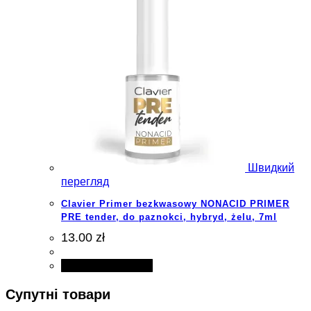
Швидкий
перегляд
Clavier Primer bezkwasowy NONACID PRIMER
PRE tender, do paznokci, hybryd, żelu, 7ml
13.00 zł
Додати в кошик
Супутні товари