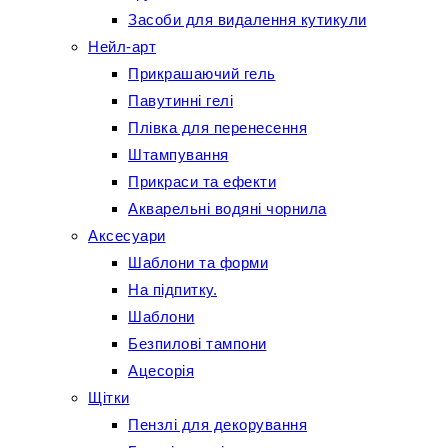
Засоби для видалення кутикули
Нейл-арт
Прикрашаючий гель
Павутинні гелі
Плівка для перенесення
Штампування
Прикраси та ефекти
Акварельні водяні чорнила
Аксесуари
Шаблони та форми
На підпитку.
Шаблони
Безпилові тампони
Ацесорія
Щітки
Пензлі для декорування