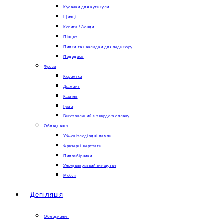
Кусачки для кутикули
Щипці.
Копита / Зонди
Пінцет.
Пилки та накладки для педикюру
Пододиск
Фрези
Кераміка
Діамант
Камінь
Гума
Виготовлений з твердого сплаву
Обладнання
УФ-світлодіодні лампи
Фрезерні верстати
Пилозбірники
Ультразвуковий очищувач
Меблі
Депіляція
Обладнання