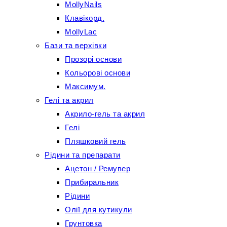
MollyNails
Клавікорд.
MollyLac
Бази та верхівки
Прозорі основи
Кольорові основи
Максимум.
Гелі та акрил
Акрило-гель та акрил
Гелі
Пляшковий гель
Рідини та препарати
Ацетон / Ремувер
Прибиральник
Рідини
Олії для кутикули
Грунтовка