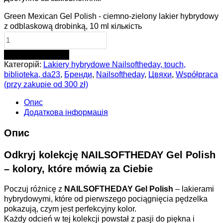
Green Mexican Gel Polish - ciemno-zielony lakier hybrydowy
z odblaskową drobinką, 10 ml кількість
ДОДАТИ В КОШИК
Категорій:
Lakiery hybrydowe Nailsoftheday, touch,
biblioteka, da23
,
Бренди
,
Nailsoftheday
,
Цвяхи
,
Współpraca
(przy zakupie od 300 zł)
Опис
Додаткова інформація
Опис
Odkryj kolekcję NAILSOFTHEDAY Gel Polish
– kolory, które mówią za Ciebie
Poczuj różnicę z
NAILSOFTHEDAY Gel Polish
– lakierami
hybrydowymi, które od pierwszego pociągnięcia pędzelka
pokazują, czym jest perfekcyjny kolor.
Każdy odcień w tej kolekcji powstał z pasji do piękna i