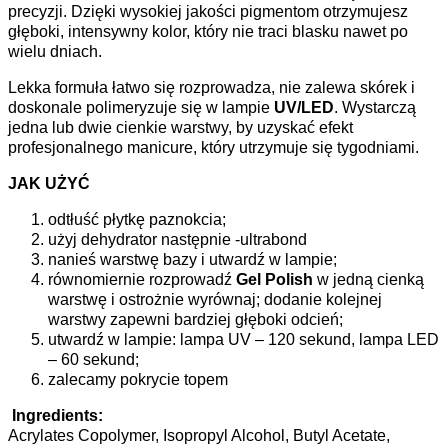
precyzji. Dzięki wysokiej jakości pigmentom otrzymujesz
głęboki, intensywny kolor, który nie traci blasku nawet po
wielu dniach.
Lekka formuła łatwo się rozprowadza, nie zalewa skórek i
doskonale polimeryzuje się w lampie
UV/LED
. Wystarczą
jedna lub dwie cienkie warstwy, by uzyskać efekt
profesjonalnego manicure, który utrzymuje się tygodniami.
JAK UŻYĆ
odtłuść płytkę paznokcia;
użyj dehydrator następnie -ultrabond
nanieś warstwę bazy i utwardź w lampie;
równomiernie rozprowadź
Gel Polish
w jedną cienką
warstwę i ostrożnie wyrównaj; dodanie kolejnej
warstwy zapewni bardziej głęboki odcień;
utwardź w lampie: lampa UV – 120 sekund, lampa LED
– 60 sekund;
zalecamy pokrycie topem
Ingredients:
Acrylates Copolymer, Isopropyl Alcohol, Butyl Acetate,