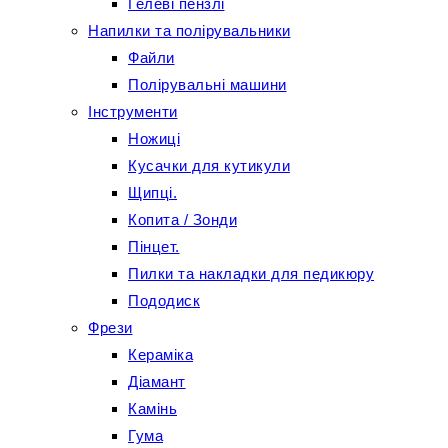
Гелеві пензлі
Напилки та полірувальники
Файли
Полірувальні машини
Інструменти
Ножиці
Кусачки для кутикули
Щипці.
Копита / Зонди
Пінцет.
Пилки та накладки для педикюру
Пододиск
Фрези
Кераміка
Діамант
Камінь
Гума