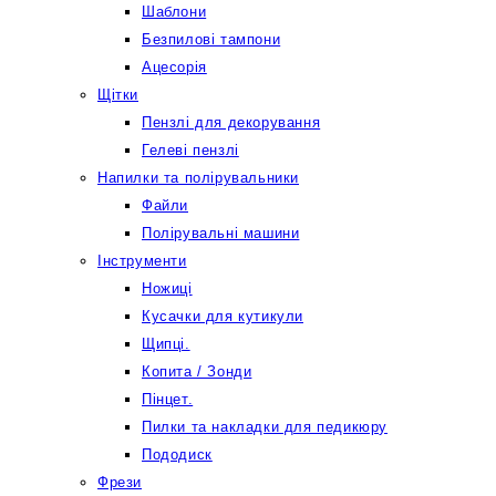
Шаблони
Безпилові тампони
Ацесорія
Щітки
Пензлі для декорування
Гелеві пензлі
Напилки та полірувальники
Файли
Полірувальні машини
Інструменти
Ножиці
Кусачки для кутикули
Щипці.
Копита / Зонди
Пінцет.
Пилки та накладки для педикюру
Пододиск
Фрези