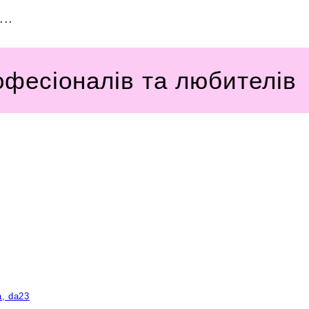
..
офесіоналів та любителів
a, da23