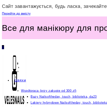
Сайт завантажується, будь ласка, зачекайте.
Перейти до вмісту
Все для манікюру для пр
0
Цвяхи
Współpraca (przy zakupie od 300 zł)
Bazy Nailsoftheday, touch, biblioteka, da23
Lakiery hybrydowe Nailsoftheday, touch, bibliotek