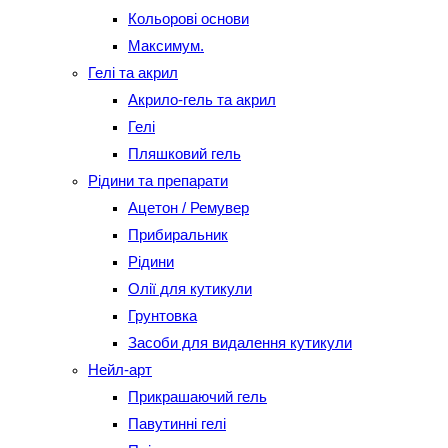
Кольорові основи
Максимум.
Гелі та акрил
Акрило-гель та акрил
Гелі
Пляшковий гель
Рідини та препарати
Ацетон / Ремувер
Прибиральник
Рідини
Олії для кутикули
Грунтовка
Засоби для видалення кутикули
Нейл-арт
Прикрашаючий гель
Павутинні гелі