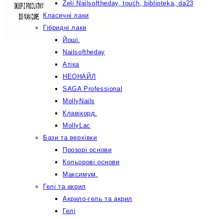
Żeli Nailsoftheday, touch, biblioteka, da23
Класичні лаки
Гібридні лаки
Йоші.
Nailsoftheday
Атіка
НЕОНАЙЛ
SAGA Professional
MollyNails
Клавікорд.
MollyLac
Бази та верхівки
Прозорі основи
Кольорові основи
Максимум.
Гелі та акрил
Акрило-гель та акрил
Гелі