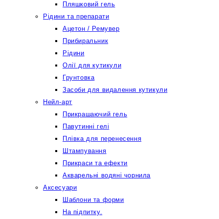
Пляшковий гель
Рідини та препарати
Ацетон / Ремувер
Прибиральник
Рідини
Олії для кутикули
Грунтовка
Засоби для видалення кутикули
Нейл-арт
Прикрашаючий гель
Павутинні гелі
Плівка для перенесення
Штампування
Прикраси та ефекти
Акварельні водяні чорнила
Аксесуари
Шаблони та форми
На підпитку.