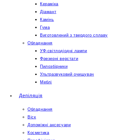
Кераміка
Діамант
Камінь
Гума
Виготовлений з твердого сплаву
Обладнання
УФ-світлодіодні лампи
Фрезерні верстати
Пилозбірники
Ультразвуковий очищувач
Меблі
Депіляція
Обладнання
Віск
Допоміжні аксесуари
Косметика