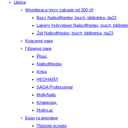
Цвяхи
Współpraca (przy zakupie od 300 zł)
Bazy Nailsoftheday, touch, biblioteka, da23
Lakiery hybrydowe Nailsoftheday, touch, bibliote
Żeli Nailsoftheday, touch, biblioteka, da23
Класичні лаки
Гібридні лаки
Йоші.
Nailsoftheday
Атіка
НЕОНАЙЛ
SAGA Professional
MollyNails
Клавікорд.
MollyLac
Бази та верхівки
Прозорі основи