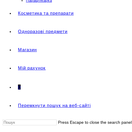
Парафініарка
Косметика та препарати
Одноразові предмети
Магазин
Мій рахунок
0
Перемкнути пошук на веб-сайті
Press Escape to close the search panel