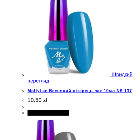
Швидкий
перегляд
MollyLac Весняний вітерець лак 10мл NR 137
10.50 zł
Додати в кошик