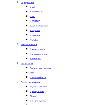
Гібридні лаки
Йоші.
Nailsoftheday
Атіка
НЕОНАЙЛ
SAGA Professional
MollyNails
Клавікорд.
MollyLac
Бази та верхівки
Прозорі основи
Кольорові основи
Максимум.
Гелі та акрил
Акрило-гель та акрил
Гелі
Пляшковий гель
Рідини та препарати
Ацетон / Ремувер
Прибиральник
Рідини
Олії для кутикули