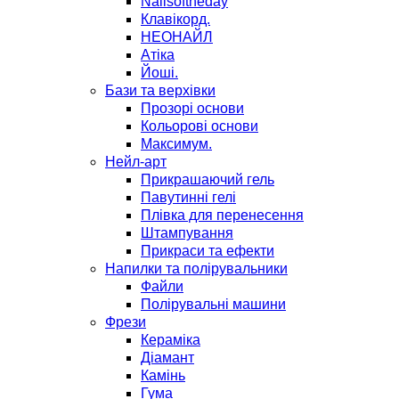
Nailsoftheday
Клавікорд.
НЕОНАЙЛ
Атіка
Йоші.
Бази та верхівки
Прозорі основи
Кольорові основи
Максимум.
Нейл-арт
Прикрашаючий гель
Павутинні гелі
Плівка для перенесення
Штампування
Прикраси та ефекти
Напилки та полірувальники
Файли
Полірувальні машини
Фрези
Кераміка
Діамант
Камінь
Гума