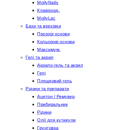
MollyNails
Клавікорд.
MollyLac
Бази та верхівки
Прозорі основи
Кольорові основи
Максимум.
Гелі та акрил
Акрило-гель та акрил
Гелі
Пляшковий гель
Рідини та препарати
Ацетон / Ремувер
Прибиральник
Рідини
Олії для кутикули
Грунтовка