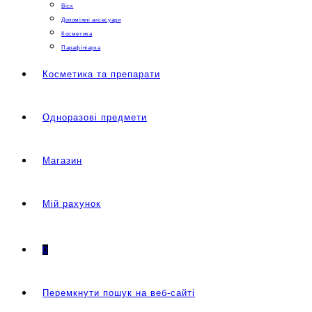
Віск
Допоміжні аксесуари
Косметика
Парафініарка
Косметика та препарати
Одноразові предмети
Магазин
Мій рахунок
0
Перемкнути пошук на веб-сайті