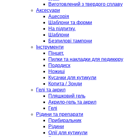
Виготовлений з твердого сплаву
Аксесуари
Ацесорія
Шаблони та форми
На підпитку.
Шаблони
Безпилові тампони
Інструменти
Пінцет.
Пилки та накладки для педикюру
Пододиск
Ножиці
Кусачки для кутикули
Копита / Зонди
Гелі та акрил
Пляшковий гель
Акрило-гель та акрил
Гелі
Рідини та препарати
Прибиральник
Рідини
Олії для кутикули