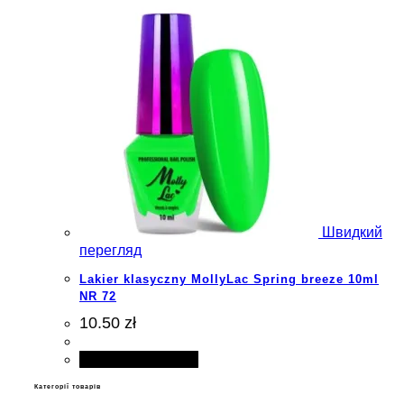
Швидкий
перегляд
Lakier klasyczny MollyLac Spring breeze 10ml
NR 72
10.50 zł
Додати в кошик
Категорії товарів