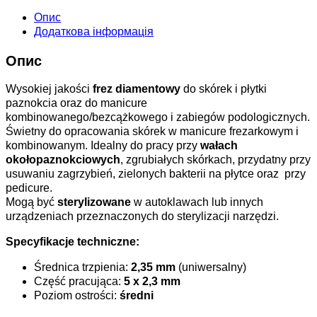
Опис
Додаткова інформація
Опис
Wysokiej jakości
frez diamentowy
do skórek i płytki
paznokcia oraz do manicure
kombinowanego/bezcążkowego i zabiegów podologicznych.
Świetny do opracowania skórek w manicure frezarkowym i
kombinowanym. Idealny do pracy przy
wałach
okołopaznokciowych
, zgrubiałych skórkach, przydatny przy
usuwaniu zagrzybień, zielonych bakterii na płytce oraz przy
pedicure.
Mogą być
sterylizowane
w autoklawach lub innych
urządzeniach przeznaczonych do sterylizacji narzędzi.
Specyfikacje techniczne:
Średnica trzpienia:
2,35 mm
(uniwersalny)
Część pracująca:
5 x 2,3 mm
Poziom ostrości:
średni