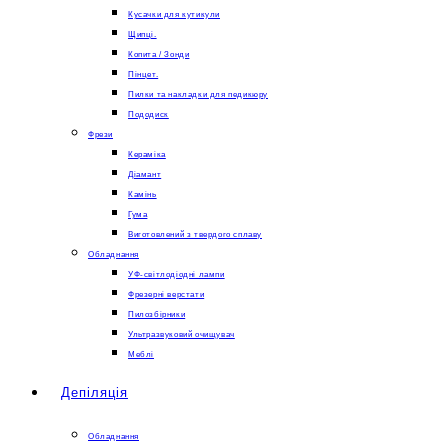
Кусачки для кутикули
Щипці.
Копита / Зонди
Пінцет.
Пилки та накладки для педикюру
Пододиск
Фрези
Кераміка
Діамант
Камінь
Гума
Виготовлений з твердого сплаву
Обладнання
УФ-світлодіодні лампи
Фрезерні верстати
Пилозбірники
Ультразвуковий очищувач
Меблі
Депіляція
Обладнання