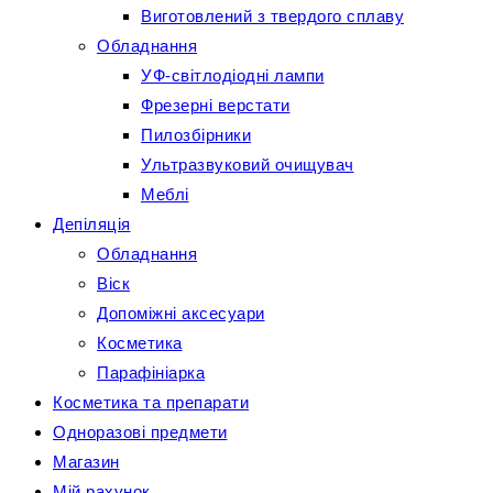
Виготовлений з твердого сплаву
Обладнання
УФ-світлодіодні лампи
Фрезерні верстати
Пилозбірники
Ультразвуковий очищувач
Меблі
Депіляція
Обладнання
Віск
Допоміжні аксесуари
Косметика
Парафініарка
Косметика та препарати
Одноразові предмети
Магазин
Мій рахунок