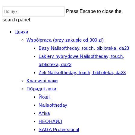
Press Escape to close the
search panel.
Цвяхи
Współpraca (przy zakupie od 300 zł)
Bazy Nailsoftheday, touch, biblioteka, da23
Lakiery hybrydowe Nailsoftheday, touch,
biblioteka, da23
Żeli Nailsoftheday, touch, biblioteka, da23
Класичні лаки
Гібридні лаки
Йоші.
Nailsoftheday
Атіка
НЕОНАЙЛ
SAGA Professional