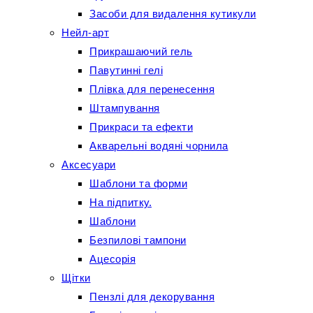
Засоби для видалення кутикули
Нейл-арт
Прикрашаючий гель
Павутинні гелі
Плівка для перенесення
Штампування
Прикраси та ефекти
Акварельні водяні чорнила
Аксесуари
Шаблони та форми
На підпитку.
Шаблони
Безпилові тампони
Ацесорія
Щітки
Пензлі для декорування