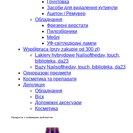
Грунтовка
Засоби для видалення кутикули
Ацетон / Ремувер
Обладнання
Фрезерні верстати
Пилозбірники
Меблі
УФ-світлодіодні лампи
Współpraca (przy zakupie od 300 zł)
Lakiery hybrydowe Nailsoftheday, touch,
biblioteka, da23
Bazy Nailsoftheday, touch, biblioteka, da23
Одноразові предмети
Косметика та препарати
Депіляція
Обладнання
Віск
Допоміжні аксесуари
Косметика
Продукти з найвищим рейтингом