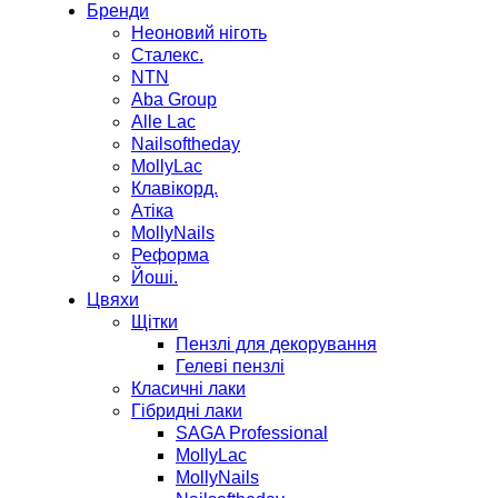
Бренди
Неоновий ніготь
Сталекс.
NTN
Aba Group
Alle Lac
Nailsoftheday
MollyLac
Клавікорд.
Атіка
MollyNails
Реформа
Йоші.
Цвяхи
Щітки
Пензлі для декорування
Гелеві пензлі
Класичні лаки
Гібридні лаки
SAGA Professional
MollyLac
MollyNails