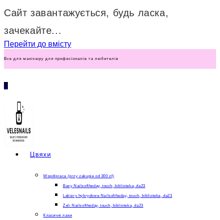
Сайт завантажується, будь ласка,
зачекайте...
Перейти до вмісту
Все для манікюру для професіоналів та любителів
0
Цвяхи
Współpraca (przy zakupie od 300 zł)
Bazy Nailsoftheday, touch, biblioteka, da23
Lakiery hybrydowe Nailsoftheday, touch, biblioteka, da23
Żeli Nailsoftheday, touch, biblioteka, da23
Класичні лаки