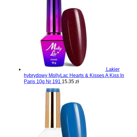
Lakier
hybrydowy MollyLac Hearts & Kisses A Kiss In
Paris 10g Nr 191
15.35 zł