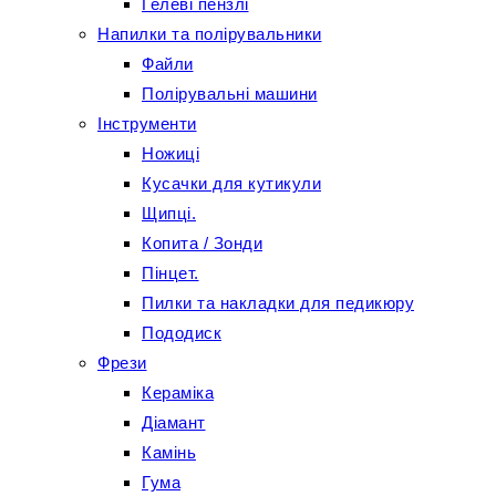
Гелеві пензлі
Напилки та полірувальники
Файли
Полірувальні машини
Інструменти
Ножиці
Кусачки для кутикули
Щипці.
Копита / Зонди
Пінцет.
Пилки та накладки для педикюру
Пододиск
Фрези
Кераміка
Діамант
Камінь
Гума