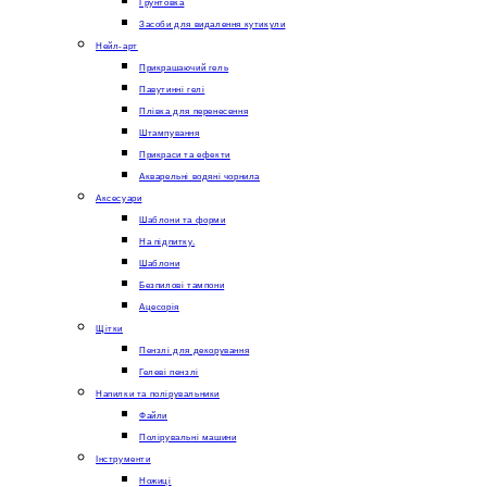
Грунтовка
Засоби для видалення кутикули
Нейл-арт
Прикрашаючий гель
Павутинні гелі
Плівка для перенесення
Штампування
Прикраси та ефекти
Акварельні водяні чорнила
Аксесуари
Шаблони та форми
На підпитку.
Шаблони
Безпилові тампони
Ацесорія
Щітки
Пензлі для декорування
Гелеві пензлі
Напилки та полірувальники
Файли
Полірувальні машини
Інструменти
Ножиці