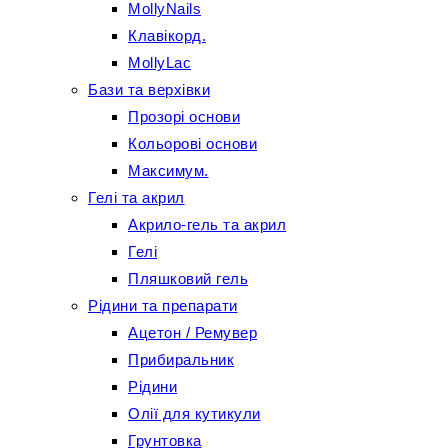
MollyNails
Клавікорд.
MollyLac
Бази та верхівки
Прозорі основи
Кольорові основи
Максимум.
Гелі та акрил
Акрило-гель та акрил
Гелі
Пляшковий гель
Рідини та препарати
Ацетон / Ремувер
Прибиральник
Рідини
Олії для кутикули
Грунтовка