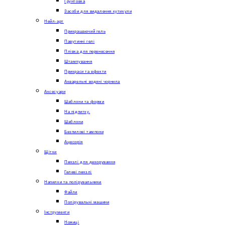
Грунтовка
Засоби для видалення кутикули
Нейл-арт
Прикрашаючий гель
Павутинні гелі
Плівка для перенесення
Штампування
Прикраси та ефекти
Акварельні водяні чорнила
Аксесуари
Шаблони та форми
На підпитку.
Шаблони
Безпилові тампони
Ацесорія
Щітки
Пензлі для декорування
Гелеві пензлі
Напилки та полірувальники
Файли
Полірувальні машини
Інструменти
Ножиці