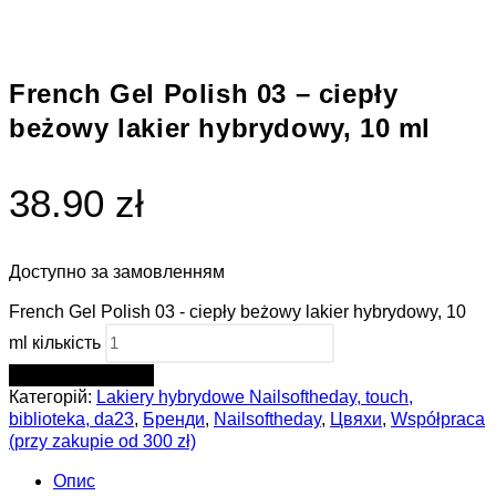
French Gel Polish 03 – ciepły
beżowy lakier hybrydowy, 10 ml
38.90 zł
Доступно за замовленням
French Gel Polish 03 - ciepły beżowy lakier hybrydowy, 10
ml кількість
ДОДАТИ В КОШИК
Категорій:
Lakiery hybrydowe Nailsoftheday, touch,
biblioteka, da23
,
Бренди
,
Nailsoftheday
,
Цвяхи
,
Współpraca
(przy zakupie od 300 zł)
Опис