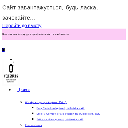
Сайт завантажується, будь ласка,
зачекайте...
Перейти до вмісту
Все для манікюру для професіоналів та любителів
0
Цвяхи
Współpraca (przy zakupie od 300 zł)
Bazy Nailsoftheday, touch, biblioteka, da23
Lakiery hybrydowe Nailsoftheday, touch, biblioteka, da23
Żeli Nailsoftheday, touch, biblioteka, da23
Класичні лаки