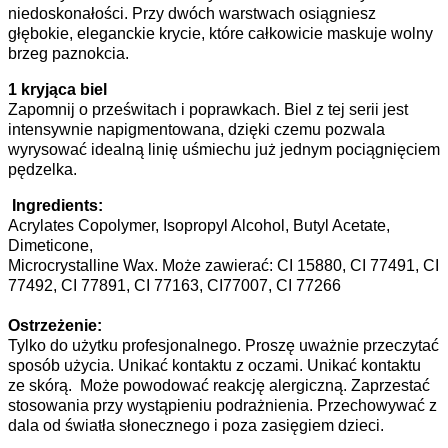
niedoskonałości. Przy dwóch warstwach osiągniesz
głębokie, eleganckie krycie, które całkowicie maskuje wolny
brzeg paznokcia.
1 kryjąca biel
Zapomnij o prześwitach i poprawkach. Biel z tej serii jest
intensywnie napigmentowana, dzięki czemu pozwala
wyrysować idealną linię uśmiechu już jednym pociągnięciem
pędzelka.
Ingredients:
Acrylates Copolymer, Isopropyl Alcohol, Butyl Acetate,
Dimeticone,
Microcrystalline Wax. Może zawierać: CI 15880, CI 77491, CI
77492, CI 77891, CI 77163, CI77007, CI 77266
Ostrzeżenie:
Tylko do użytku profesjonalnego. Proszę uważnie przeczytać
sposób użycia. Unikać kontaktu z oczami. Unikać kontaktu
ze skórą. Może powodować reakcję alergiczną. Zaprzestać
stosowania przy wystąpieniu podrażnienia. Przechowywać z
dala od światła słonecznego i poza zasięgiem dzieci.