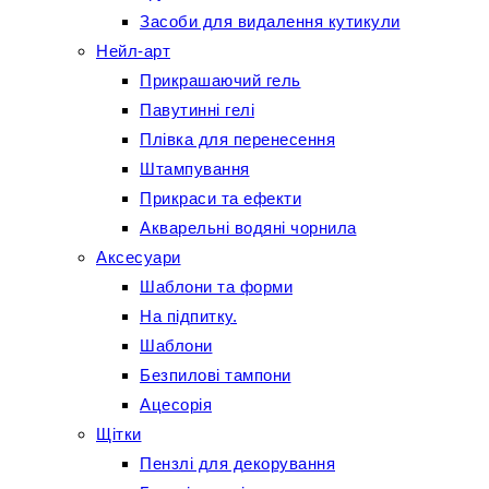
Засоби для видалення кутикули
Нейл-арт
Прикрашаючий гель
Павутинні гелі
Плівка для перенесення
Штампування
Прикраси та ефекти
Акварельні водяні чорнила
Аксесуари
Шаблони та форми
На підпитку.
Шаблони
Безпилові тампони
Ацесорія
Щітки
Пензлі для декорування