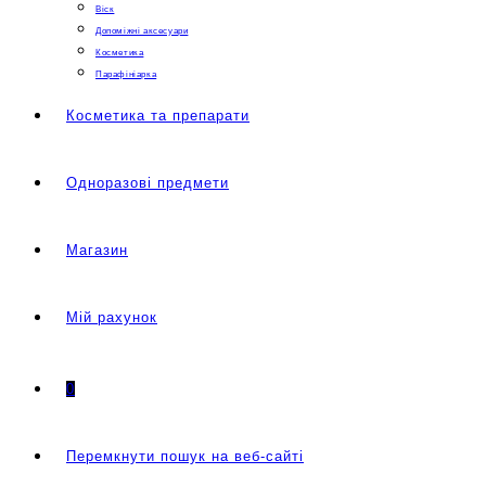
Віск
Допоміжні аксесуари
Косметика
Парафініарка
Косметика та препарати
Одноразові предмети
Магазин
Мій рахунок
0
Перемкнути пошук на веб-сайті