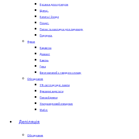
Кусачки для кутикули
Щипці.
Копита / Зонди
Пінцет.
Пилки та накладки для педикюру
Пододиск
Фрези
Кераміка
Діамант
Камінь
Гума
Виготовлений з твердого сплаву
Обладнання
УФ-світлодіодні лампи
Фрезерні верстати
Пилозбірники
Ультразвуковий очищувач
Меблі
Депіляція
Обладнання