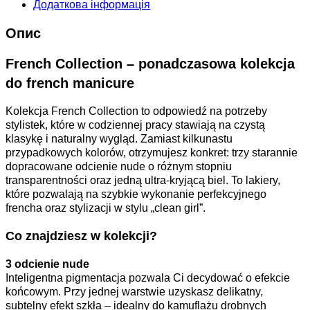
Додаткова інформація
Опис
French Collection – ponadczasowa kolekcja
do french manicure
Kolekcja French Collection to odpowiedź na potrzeby
stylistek, które w codziennej pracy stawiają na czystą
klasykę i naturalny wygląd. Zamiast kilkunastu
przypadkowych kolorów, otrzymujesz konkret: trzy starannie
dopracowane odcienie nude o różnym stopniu
transparentności oraz jedną ultra-kryjącą biel. To lakiery,
które pozwalają na szybkie wykonanie perfekcyjnego
frencha oraz stylizacji w stylu „clean girl”.
Co znajdziesz w kolekcji?
3 odcienie nude
Inteligentna pigmentacja pozwala Ci decydować o efekcie
końcowym. Przy jednej warstwie uzyskasz delikatny,
subtelny efekt szkła – idealny do kamuflażu drobnych