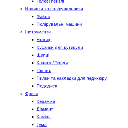
Гелеві пензлі
Напилки та полірувальники
Файли
Полірувальні машини
Інструменти
Ножиці
Кусачки для кутикули
Щипці.
Копита / Зонди
Пінцет.
Пилки та накладки для педикюру
Пододиск
Фрези
Кераміка
Діамант
Камінь
Гума