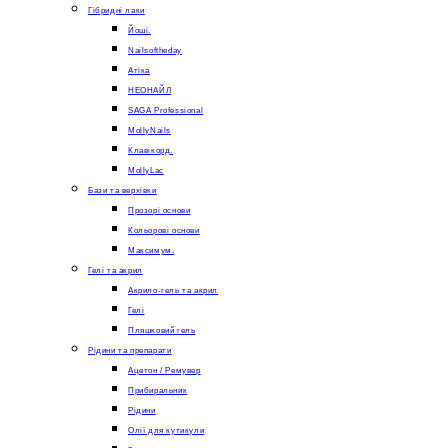
Гібридні лаки
Йоші.
Nailsoftheday
Атіка
НЕОНАЙЛ
SAGA Professional
MollyNails
Клавікорд.
MollyLac
Бази та верхівки
Прозорі основи
Кольорові основи
Максимум.
Гелі та акрил
Акрило-гель та акрил
Гелі
Пляшковий гель
Рідини та препарати
Ацетон / Ремувер
Прибиральник
Рідини
Олії для кутикули