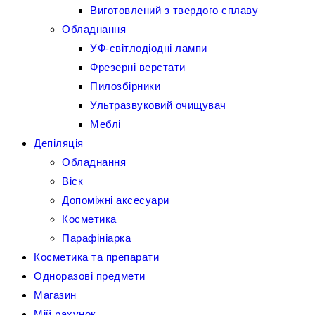
Виготовлений з твердого сплаву
Обладнання
УФ-світлодіодні лампи
Фрезерні верстати
Пилозбірники
Ультразвуковий очищувач
Меблі
Депіляція
Обладнання
Віск
Допоміжні аксесуари
Косметика
Парафініарка
Косметика та препарати
Одноразові предмети
Магазин
Мій рахунок