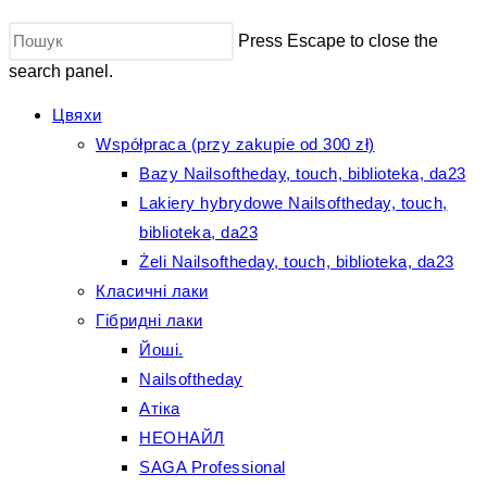
Press Escape to close the
search panel.
Цвяхи
Współpraca (przy zakupie od 300 zł)
Bazy Nailsoftheday, touch, biblioteka, da23
Lakiery hybrydowe Nailsoftheday, touch,
biblioteka, da23
Żeli Nailsoftheday, touch, biblioteka, da23
Класичні лаки
Гібридні лаки
Йоші.
Nailsoftheday
Атіка
НЕОНАЙЛ
SAGA Professional