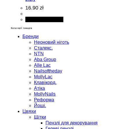
16.90 zł
Додати в кошик
Категорії товарів
Бренди
Неоновий ніготь
Сталекс.
NTN
Aba Group
Alle Lac
Nailsoftheday
MollyLac
Клавікорд.
Атіка
MollyNails
Реформа
Йоші.
Цвяхи
Щітки
Пензлі для декорування
Гелеві пензлі