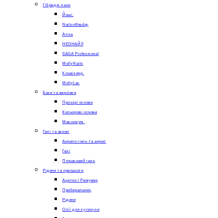
Гібридні лаки
Йоші.
Nailsoftheday
Атіка
НЕОНАЙЛ
SAGA Professional
MollyNails
Клавікорд.
MollyLac
Бази та верхівки
Прозорі основи
Кольорові основи
Максимум.
Гелі та акрил
Акрило-гель та акрил
Гелі
Пляшковий гель
Рідини та препарати
Ацетон / Ремувер
Прибиральник
Рідини
Олії для кутикули