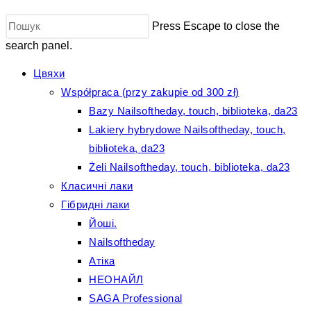
Press Escape to close the
search panel.
Цвяхи
Współpraca (przy zakupie od 300 zł)
Bazy Nailsoftheday, touch, biblioteka, da23
Lakiery hybrydowe Nailsoftheday, touch,
biblioteka, da23
Żeli Nailsoftheday, touch, biblioteka, da23
Класичні лаки
Гібридні лаки
Йоші.
Nailsoftheday
Атіка
НЕОНАЙЛ
SAGA Professional