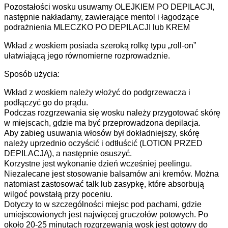
Pozostałości wosku usuwamy OLEJKIEM PO DEPILACJI,
następnie nakładamy, zawierające mentol i łagodzące
podrażnienia MLECZKO PO DEPILACJI lub KREM
Wkład z woskiem posiada szeroką rolkę typu „roll-on”
ułatwiającą jego równomierne rozprowadznie.
Sposób użycia:
Wkład z woskiem należy włożyć do podgrzewacza i
podłączyć go do prądu.
Podczas rozgrzewania się wosku należy przygotować skórę
w miejscach, gdzie ma być przeprowadzona depilacja.
Aby zabieg usuwania włosów był dokładniejszy, skórę
należy uprzednio oczyścić i odtłuścić (LOTION PRZED
DEPILACJĄ), a następnie osuszyć.
Korzystne jest wykonanie dzień wcześniej peelingu.
Niezalecane jest stosowanie balsamów ani kremów. Można
natomiast zastosować talk lub zasypkę, które absorbują
wilgoć powstałą przy poceniu.
Dotyczy to w szczególności miejsc pod pachami, gdzie
umiejscowionych jest najwięcej gruczołów potowych. Po
około 20-25 minutach rozgrzewania wosk jest gotowy do