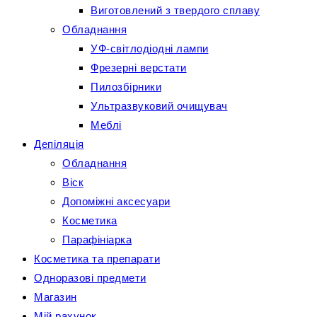
Виготовлений з твердого сплаву
Обладнання
УФ-світлодіодні лампи
Фрезерні верстати
Пилозбірники
Ультразвуковий очищувач
Меблі
Депіляція
Обладнання
Віск
Допоміжні аксесуари
Косметика
Парафініарка
Косметика та препарати
Одноразові предмети
Магазин
Мій рахунок