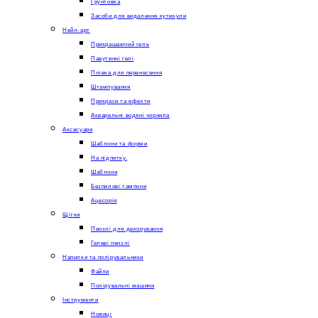
Грунтовка
Засоби для видалення кутикули
Нейл-арт
Прикрашаючий гель
Павутинні гелі
Плівка для перенесення
Штампування
Прикраси та ефекти
Акварельні водяні чорнила
Аксесуари
Шаблони та форми
На підпитку.
Шаблони
Безпилові тампони
Ацесорія
Щітки
Пензлі для декорування
Гелеві пензлі
Напилки та полірувальники
Файли
Полірувальні машини
Інструменти
Ножиці