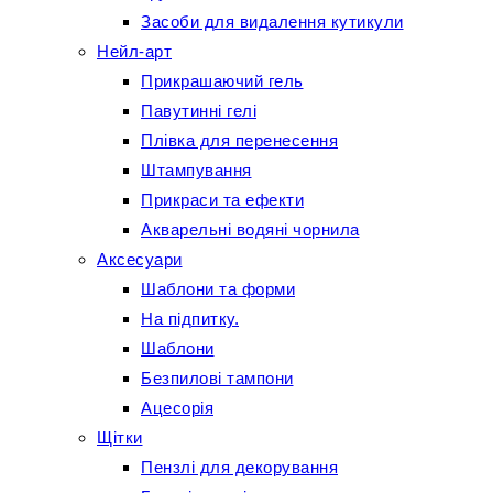
Засоби для видалення кутикули
Нейл-арт
Прикрашаючий гель
Павутинні гелі
Плівка для перенесення
Штампування
Прикраси та ефекти
Акварельні водяні чорнила
Аксесуари
Шаблони та форми
На підпитку.
Шаблони
Безпилові тампони
Ацесорія
Щітки
Пензлі для декорування