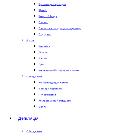
Кусачки для кутикули
Щипці.
Копита / Зонди
Пінцет.
Пилки та накладки для педикюру
Пододиск
Фрези
Кераміка
Діамант
Камінь
Гума
Виготовлений з твердого сплаву
Обладнання
УФ-світлодіодні лампи
Фрезерні верстати
Пилозбірники
Ультразвуковий очищувач
Меблі
Депіляція
Обладнання