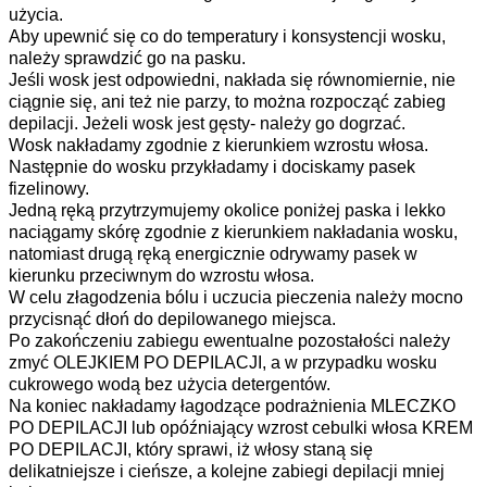
użycia.
Aby upewnić się co do temperatury i konsystencji wosku,
należy sprawdzić go na pasku.
Jeśli wosk jest odpowiedni, nakłada się równomiernie, nie
ciągnie się, ani też nie parzy, to można rozpocząć zabieg
depilacji. Jeżeli wosk jest gęsty- należy go dogrzać.
Wosk nakładamy zgodnie z kierunkiem wzrostu włosa.
Następnie do wosku przykładamy i dociskamy pasek
fizelinowy.
Jedną ręką przytrzymujemy okolice poniżej paska i lekko
naciągamy skórę zgodnie z kierunkiem nakładania wosku,
natomiast drugą ręką energicznie odrywamy pasek w
kierunku przeciwnym do wzrostu włosa.
W celu złagodzenia bólu i uczucia pieczenia należy mocno
przycisnąć dłoń do depilowanego miejsca.
Po zakończeniu zabiegu ewentualne pozostałości należy
zmyć OLEJKIEM PO DEPILACJI, a w przypadku wosku
cukrowego wodą bez użycia detergentów.
Na koniec nakładamy łagodzące podrażnienia MLECZKO
PO DEPILACJI lub opóźniający wzrost cebulki włosa KREM
PO DEPILACJI, który sprawi, iż włosy staną się
delikatniejsze i cieńsze, a kolejne zabiegi depilacji mniej