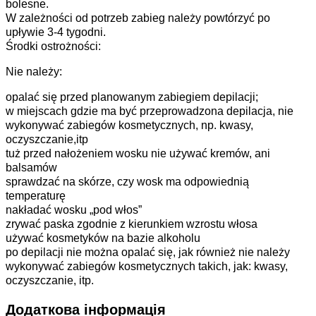
bolesne.
W zależności od potrzeb zabieg należy powtórzyć po
upływie 3-4 tygodni.
Środki ostrożności:
Nie należy:
opalać się przed planowanym zabiegiem depilacji;
w miejscach gdzie ma być przeprowadzona depilacja, nie
wykonywać zabiegów kosmetycznych, np. kwasy,
oczyszczanie,itp
tuż przed nałożeniem wosku nie używać kremów, ani
balsamów
sprawdzać na skórze, czy wosk ma odpowiednią
temperaturę
nakładać wosku „pod włos”
zrywać paska zgodnie z kierunkiem wzrostu włosa
używać kosmetyków na bazie alkoholu
po depilacji nie można opalać się, jak również nie należy
wykonywać zabiegów kosmetycznych takich, jak: kwasy,
oczyszczanie, itp.
Додаткова інформація