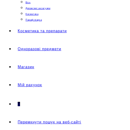
Віск
Допоміжні аксесуари
Косметика
Парафініарка
Косметика та препарати
Одноразові предмети
Магазин
Мій рахунок
0
Перемкнути пошук на веб-сайті