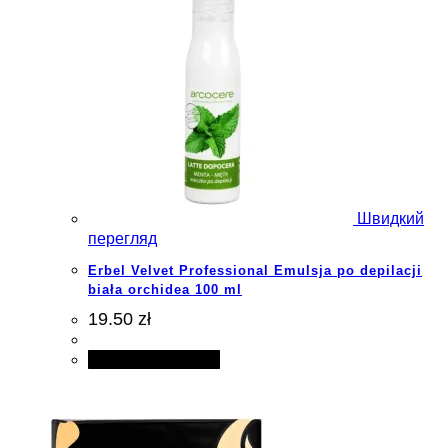
Швидкий
перегляд
Erbel Velvet Professional Emulsja po depilacji
biała orchidea 100 ml
19.50 zł
Додати в кошик