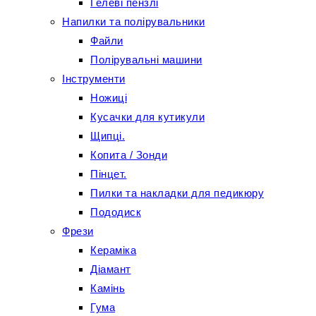
Гелеві пензлі
Напилки та полірувальники
Файли
Полірувальні машини
Інструменти
Ножиці
Кусачки для кутикули
Щипці.
Копита / Зонди
Пінцет.
Пилки та накладки для педикюру
Пододиск
Фрези
Кераміка
Діамант
Камінь
Гума