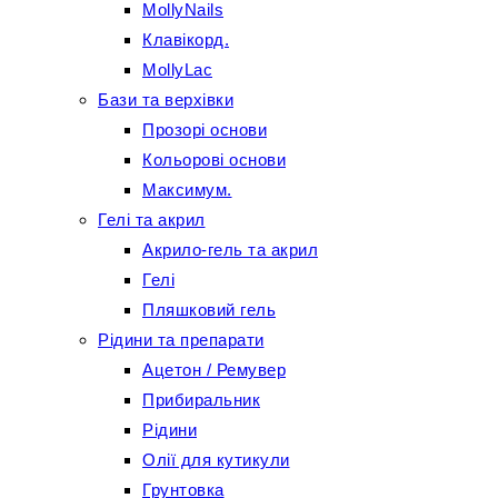
MollyNails
Клавікорд.
MollyLac
Бази та верхівки
Прозорі основи
Кольорові основи
Максимум.
Гелі та акрил
Акрило-гель та акрил
Гелі
Пляшковий гель
Рідини та препарати
Ацетон / Ремувер
Прибиральник
Рідини
Олії для кутикули
Грунтовка