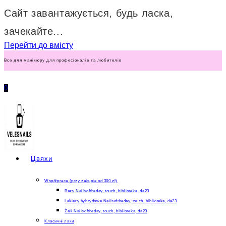
Сайт завантажується, будь ласка,
зачекайте...
Перейти до вмісту
Все для манікюру для професіоналів та любителів
0
Цвяхи
Współpraca (przy zakupie od 300 zł)
Bazy Nailsoftheday, touch, biblioteka, da23
Lakiery hybrydowe Nailsoftheday, touch, biblioteka, da23
Żeli Nailsoftheday, touch, biblioteka, da23
Класичні лаки