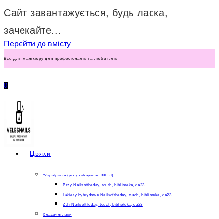
Сайт завантажується, будь ласка,
зачекайте...
Перейти до вмісту
Все для манікюру для професіоналів та любителів
0
Цвяхи
Współpraca (przy zakupie od 300 zł)
Bazy Nailsoftheday, touch, biblioteka, da23
Lakiery hybrydowe Nailsoftheday, touch, biblioteka, da23
Żeli Nailsoftheday, touch, biblioteka, da23
Класичні лаки