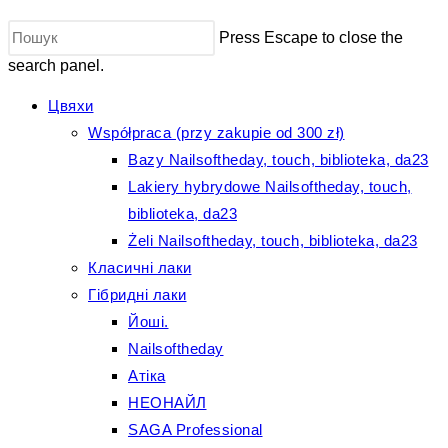
Press Escape to close the
search panel.
Цвяхи
Współpraca (przy zakupie od 300 zł)
Bazy Nailsoftheday, touch, biblioteka, da23
Lakiery hybrydowe Nailsoftheday, touch,
biblioteka, da23
Żeli Nailsoftheday, touch, biblioteka, da23
Класичні лаки
Гібридні лаки
Йоші.
Nailsoftheday
Атіка
НЕОНАЙЛ
SAGA Professional