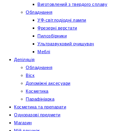
Виготовлений з твердого сплаву
Обладнання
УФ-світлодіодні лампи
Фрезерні верстати
Пилозбірники
Ультразвуковий очищувач
Меблі
Депіляція
Обладнання
Віск
Допоміжні аксесуари
Косметика
Парафініарка
Косметика та препарати
Одноразові предмети
Магазин
Мій рахунок