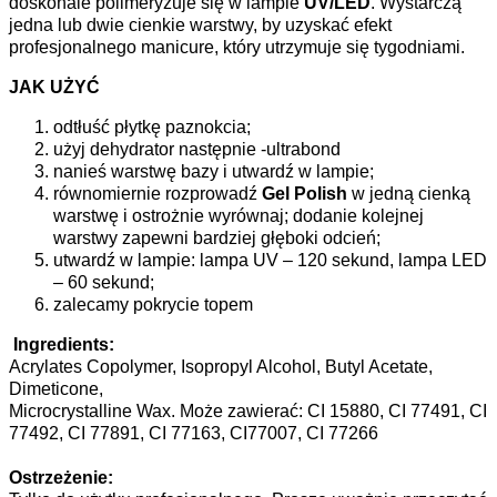
doskonale polimeryzuje się w lampie
UV/LED
. Wystarczą
jedna lub dwie cienkie warstwy, by uzyskać efekt
profesjonalnego manicure, który utrzymuje się tygodniami.
JAK UŻYĆ
odtłuść płytkę paznokcia;
użyj dehydrator następnie -ultrabond
nanieś warstwę bazy i utwardź w lampie;
równomiernie rozprowadź
Gel Polish
w jedną cienką
warstwę i ostrożnie wyrównaj; dodanie kolejnej
warstwy zapewni bardziej głęboki odcień;
utwardź w lampie: lampa UV – 120 sekund, lampa LED
– 60 sekund;
zalecamy pokrycie topem
Ingredients:
Acrylates Copolymer, Isopropyl Alcohol, Butyl Acetate,
Dimeticone,
Microcrystalline Wax. Może zawierać: CI 15880, CI 77491, CI
77492, CI 77891, CI 77163, CI77007, CI 77266
Ostrzeżenie: