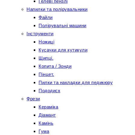
Гелеві пензлі
Напилки та полірувальники
Файли
Полірувальні машини
Інструменти
Ножиці
Кусачки для кутикули
Щипці.
Копита / Зонди
Пінцет.
Пилки та накладки для педикюру
Пододиск
Фрези
Кераміка
Діамант
Камінь
Гума