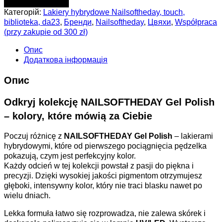
ДОДАТИ В КОШИК
Категорій:
Lakiery hybrydowe Nailsoftheday, touch,
biblioteka, da23
,
Бренди
,
Nailsoftheday
,
Цвяхи
,
Współpraca
(przy zakupie od 300 zł)
Опис
Додаткова інформація
Опис
Odkryj kolekcję NAILSOFTHEDAY Gel Polish
– kolory, które mówią za Ciebie
Poczuj różnicę z
NAILSOFTHEDAY Gel Polish
– lakierami
hybrydowymi, które od pierwszego pociągnięcia pędzelka
pokazują, czym jest perfekcyjny kolor.
Każdy odcień w tej kolekcji powstał z pasji do piękna i
precyzji. Dzięki wysokiej jakości pigmentom otrzymujesz
głęboki, intensywny kolor, który nie traci blasku nawet po
wielu dniach.
Lekka formuła łatwo się rozprowadza, nie zalewa skórek i