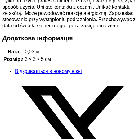
Tylko do użytku profesjonalnego. Proszę uważnie przeczytać
sposób użycia. Unikać kontaktu z oczami. Unikać kontaktu
ze skórą. Może powodować reakcję alergiczną. Zaprzestać
stosowania przy wystąpieniu podrażnienia. Przechowywać z
dala od światła słonecznego i poza zasięgiem dzieci.
Додаткова інформація
Вага
0,03 кг
Розміри
3 × 3 × 5 см
Відкривається в новому вікні