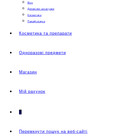
Віск
Допоміжні аксесуари
Косметика
Парафініарка
Косметика та препарати
Одноразові предмети
Магазин
Мій рахунок
0
Перемкнути пошук на веб-сайті