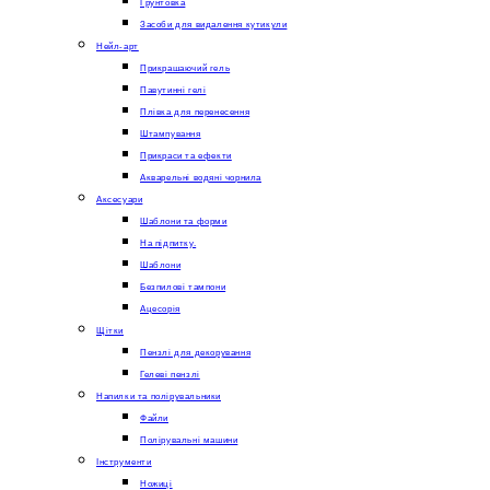
Грунтовка
Засоби для видалення кутикули
Нейл-арт
Прикрашаючий гель
Павутинні гелі
Плівка для перенесення
Штампування
Прикраси та ефекти
Акварельні водяні чорнила
Аксесуари
Шаблони та форми
На підпитку.
Шаблони
Безпилові тампони
Ацесорія
Щітки
Пензлі для декорування
Гелеві пензлі
Напилки та полірувальники
Файли
Полірувальні машини
Інструменти
Ножиці