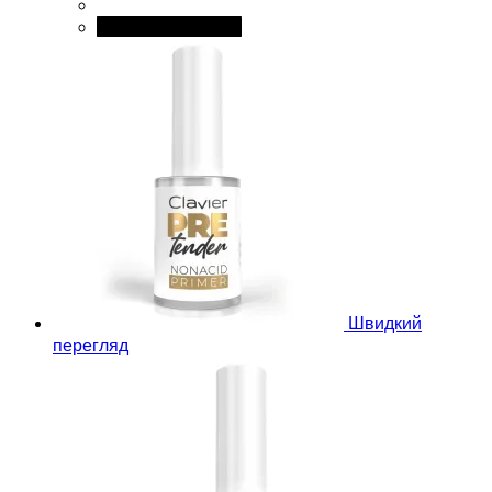
Додати в кошик
Швидкий
перегляд