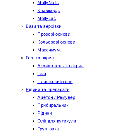
MollyNails
Клавікорд.
MollyLac
Бази та верхівки
Прозорі основи
Кольорові основи
Максимум.
Гелі та акрил
Акрило-гель та акрил
Гелі
Пляшковий гель
Рідини та препарати
Ацетон / Ремувер
Прибиральник
Рідини
Олії для кутикули
Грунтовка