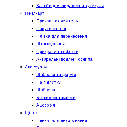
Засоби для видалення кутикули
Нейл-арт
Прикрашаючий гель
Павутинні гелі
Плівка для перенесення
Штампування
Прикраси та ефекти
Акварельні водяні чорнила
Аксесуари
Шаблони та форми
На підпитку.
Шаблони
Безпилові тампони
Ацесорія
Щітки
Пензлі для декорування