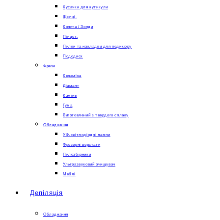
Кусачки для кутикули
Щипці.
Копита / Зонди
Пінцет.
Пилки та накладки для педикюру
Пододиск
Фрези
Кераміка
Діамант
Камінь
Гума
Виготовлений з твердого сплаву
Обладнання
УФ-світлодіодні лампи
Фрезерні верстати
Пилозбірники
Ультразвуковий очищувач
Меблі
Депіляція
Обладнання