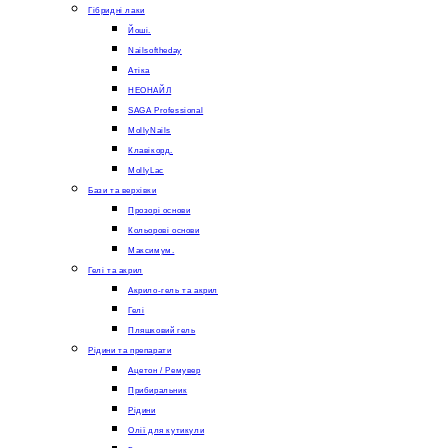
Гібридні лаки
Йоші.
Nailsoftheday
Атіка
НЕОНАЙЛ
SAGA Professional
MollyNails
Клавікорд.
MollyLac
Бази та верхівки
Прозорі основи
Кольорові основи
Максимум.
Гелі та акрил
Акрило-гель та акрил
Гелі
Пляшковий гель
Рідини та препарати
Ацетон / Ремувер
Прибиральник
Рідини
Олії для кутикули