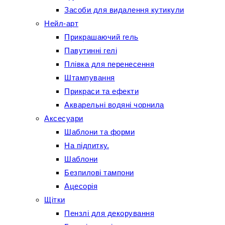
Засоби для видалення кутикули
Нейл-арт
Прикрашаючий гель
Павутинні гелі
Плівка для перенесення
Штампування
Прикраси та ефекти
Акварельні водяні чорнила
Аксесуари
Шаблони та форми
На підпитку.
Шаблони
Безпилові тампони
Ацесорія
Щітки
Пензлі для декорування