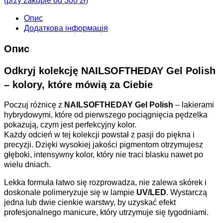
(przy zakupie od 300 zł)
Опис
Додаткова інформація
Опис
Odkryj kolekcję NAILSOFTHEDAY Gel Polish
– kolory, które mówią za Ciebie
Poczuj różnicę z
NAILSOFTHEDAY Gel Polish
– lakierami
hybrydowymi, które od pierwszego pociągnięcia pędzelka
pokazują, czym jest perfekcyjny kolor.
Każdy odcień w tej kolekcji powstał z pasji do piękna i
precyzji. Dzięki wysokiej jakości pigmentom otrzymujesz
głęboki, intensywny kolor, który nie traci blasku nawet po
wielu dniach.
Lekka formuła łatwo się rozprowadza, nie zalewa skórek i
doskonale polimeryzuje się w lampie
UV/LED
. Wystarczą
jedna lub dwie cienkie warstwy, by uzyskać efekt
profesjonalnego manicure, który utrzymuje się tygodniami.