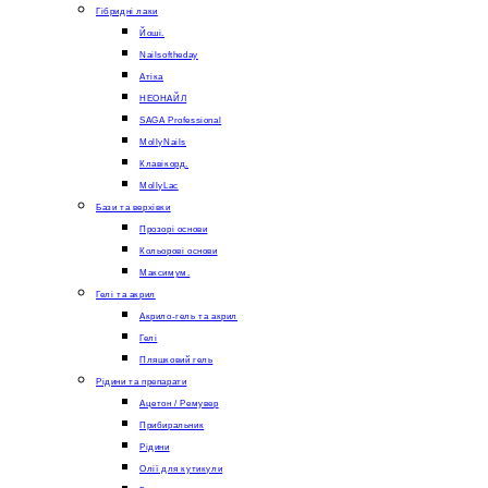
Гібридні лаки
Йоші.
Nailsoftheday
Атіка
НЕОНАЙЛ
SAGA Professional
MollyNails
Клавікорд.
MollyLac
Бази та верхівки
Прозорі основи
Кольорові основи
Максимум.
Гелі та акрил
Акрило-гель та акрил
Гелі
Пляшковий гель
Рідини та препарати
Ацетон / Ремувер
Прибиральник
Рідини
Олії для кутикули