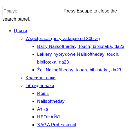
Press Escape to close the
search panel.
Цвяхи
Współpraca (przy zakupie od 300 zł)
Bazy Nailsoftheday, touch, biblioteka, da23
Lakiery hybrydowe Nailsoftheday, touch,
biblioteka, da23
Żeli Nailsoftheday, touch, biblioteka, da23
Класичні лаки
Гібридні лаки
Йоші.
Nailsoftheday
Атіка
НЕОНАЙЛ
SAGA Professional