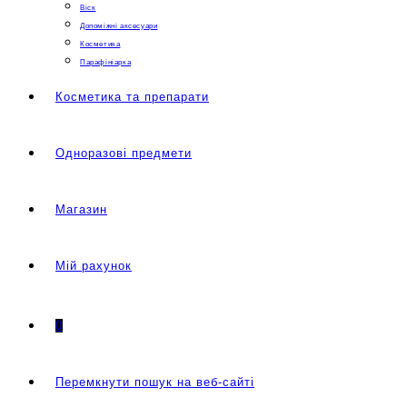
Віск
Допоміжні аксесуари
Косметика
Парафініарка
Косметика та препарати
Одноразові предмети
Магазин
Мій рахунок
0
Перемкнути пошук на веб-сайті