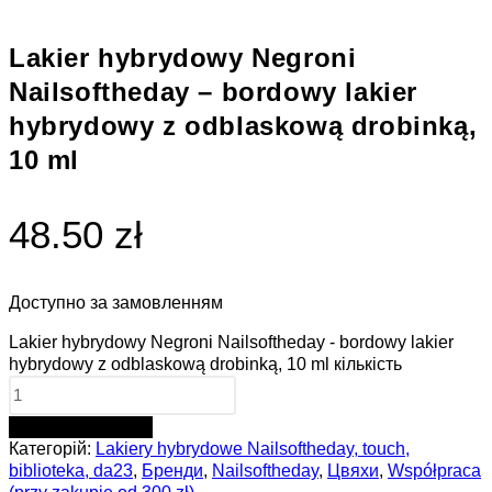
Lakier hybrydowy Negroni
Nailsoftheday – bordowy lakier
hybrydowy z odblaskową drobinką,
10 ml
48.50 zł
Доступно за замовленням
Lakier hybrydowy Negroni Nailsoftheday - bordowy lakier
hybrydowy z odblaskową drobinką, 10 ml кількість
ДОДАТИ В КОШИК
Категорій:
Lakiery hybrydowe Nailsoftheday, touch,
biblioteka, da23
,
Бренди
,
Nailsoftheday
,
Цвяхи
,
Współpraca