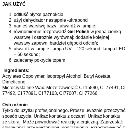
JAK UŻYĆ
odtłuść płytkę paznokcia;
użyj dehydrator następnie -ultrabond
nanieś warstwę bazy i utwardź w lampie;
równomiernie rozprowadź
Gel Polish
w jedną cienką
warstwę i ostrożnie wyrównaj; dodanie kolejnej
warstwy zapewni bardziej głęboki odcień;
utwardź w lampie: lampa UV – 120 sekund, lampa LED
– 60 sekund;
zalecamy pokrycie topem
Ingredients:
Acrylates Copolymer, Isopropyl Alcohol, Butyl Acetate,
Dimeticone,
Microcrystalline Wax. Może zawierać: CI 15880, CI 77491, CI
77492, CI 77891, CI 77163, CI77007, CI 77266
Ostrzeżenie:
Tylko do użytku profesjonalnego. Proszę uważnie przeczytać
sposób użycia. Unikać kontaktu z oczami. Unikać kontaktu
ze skórą. Może powodować reakcję alergiczną. Zaprzestać
stosowania przy wystąpieniu podrażnienia. Przechowywać z