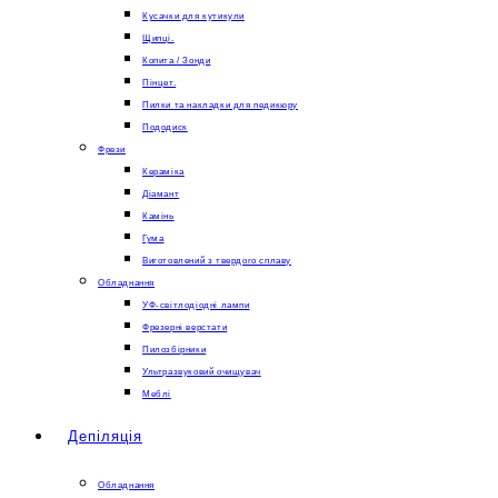
Кусачки для кутикули
Щипці.
Копита / Зонди
Пінцет.
Пилки та накладки для педикюру
Пододиск
Фрези
Кераміка
Діамант
Камінь
Гума
Виготовлений з твердого сплаву
Обладнання
УФ-світлодіодні лампи
Фрезерні верстати
Пилозбірники
Ультразвуковий очищувач
Меблі
Депіляція
Обладнання