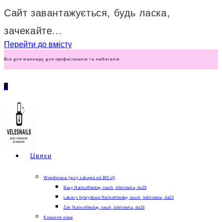
Сайт завантажується, будь ласка,
зачекайте...
Перейти до вмісту
Все для манікюру для професіоналів та любителів
0
Цвяхи
Współpraca (przy zakupie od 300 zł)
Bazy Nailsoftheday, touch, biblioteka, da23
Lakiery hybrydowe Nailsoftheday, touch, biblioteka, da23
Żeli Nailsoftheday, touch, biblioteka, da23
Класичні лаки