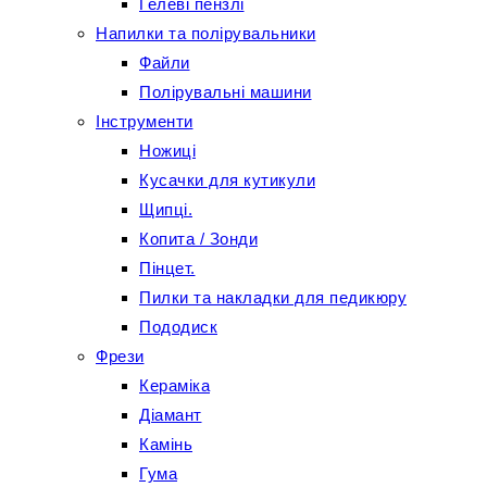
Гелеві пензлі
Напилки та полірувальники
Файли
Полірувальні машини
Інструменти
Ножиці
Кусачки для кутикули
Щипці.
Копита / Зонди
Пінцет.
Пилки та накладки для педикюру
Пододиск
Фрези
Кераміка
Діамант
Камінь
Гума