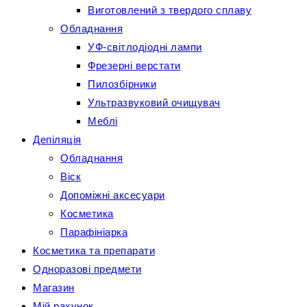
Виготовлений з твердого сплаву
Обладнання
УФ-світлодіодні лампи
Фрезерні верстати
Пилозбірники
Ультразвуковий очищувач
Меблі
Депіляція
Обладнання
Віск
Допоміжні аксесуари
Косметика
Парафініарка
Косметика та препарати
Одноразові предмети
Магазин
Мій рахунок