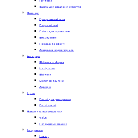
Грунтовка
Засоби для видалення кутикули
Нейл-арт
Прикрашаючий гель
Павутинні гелі
Плівка для перенесення
Штампування
Прикраси та ефекти
Акварельні водяні чорнила
Аксесуари
Шаблони та форми
На підпитку.
Шаблони
Безпилові тампони
Ацесорія
Щітки
Пензлі для декорування
Гелеві пензлі
Напилки та полірувальники
Файли
Полірувальні машини
Інструменти
Ножиці