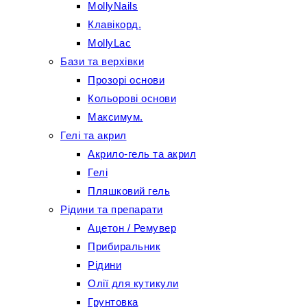
MollyNails
Клавікорд.
MollyLac
Бази та верхівки
Прозорі основи
Кольорові основи
Максимум.
Гелі та акрил
Акрило-гель та акрил
Гелі
Пляшковий гель
Рідини та препарати
Ацетон / Ремувер
Прибиральник
Рідини
Олії для кутикули
Грунтовка