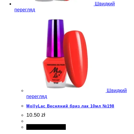
Швидкий
перегляд
Швидкий
перегляд
MollyLac Весняний бриз лак 10мл №198
10.50 zł
Додати в кошик