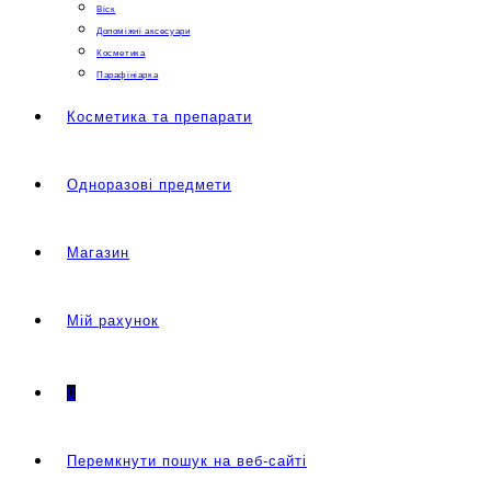
Віск
Допоміжні аксесуари
Косметика
Парафініарка
Косметика та препарати
Одноразові предмети
Магазин
Мій рахунок
0
Перемкнути пошук на веб-сайті