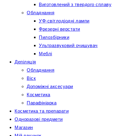
Виготовлений з твердого сплаву
Обладнання
УФ-світлодіодні лампи
Фрезерні верстати
Пилозбірники
Ультразвуковий очищувач
Меблі
Депіляція
Обладнання
Віск
Допоміжні аксесуари
Косметика
Парафініарка
Косметика та препарати
Одноразові предмети
Магазин
Мій рахунок