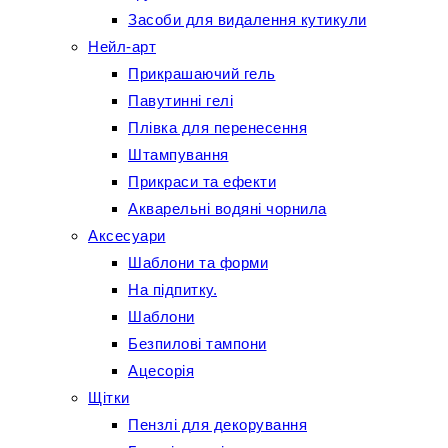
Засоби для видалення кутикули
Нейл-арт
Прикрашаючий гель
Павутинні гелі
Плівка для перенесення
Штампування
Прикраси та ефекти
Акварельні водяні чорнила
Аксесуари
Шаблони та форми
На підпитку.
Шаблони
Безпилові тампони
Ацесорія
Щітки
Пензлі для декорування