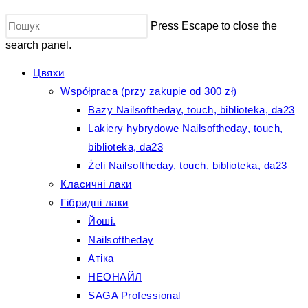
Press Escape to close the
search panel.
Цвяхи
Współpraca (przy zakupie od 300 zł)
Bazy Nailsoftheday, touch, biblioteka, da23
Lakiery hybrydowe Nailsoftheday, touch,
biblioteka, da23
Żeli Nailsoftheday, touch, biblioteka, da23
Класичні лаки
Гібридні лаки
Йоші.
Nailsoftheday
Атіка
НЕОНАЙЛ
SAGA Professional