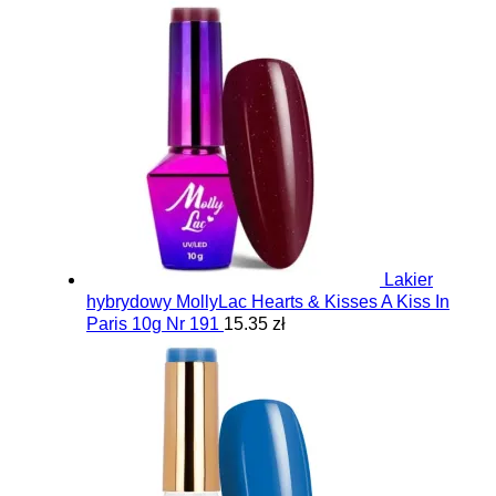
Lakier
hybrydowy MollyLac Hearts & Kisses A Kiss In
Paris 10g Nr 191
15.35 zł