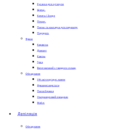
Кусачки для кутикули
Щипці.
Копита / Зонди
Пінцет.
Пилки та накладки для педикюру
Пододиск
Фрези
Кераміка
Діамант
Камінь
Гума
Виготовлений з твердого сплаву
Обладнання
УФ-світлодіодні лампи
Фрезерні верстати
Пилозбірники
Ультразвуковий очищувач
Меблі
Депіляція
Обладнання