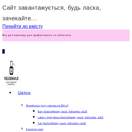
Сайт завантажується, будь ласка,
зачекайте...
Перейти до вмісту
Все для манікюру для професіоналів та любителів
0
Цвяхи
Współpraca (przy zakupie od 300 zł)
Bazy Nailsoftheday, touch, biblioteka, da23
Lakiery hybrydowe Nailsoftheday, touch, biblioteka, da23
Żeli Nailsoftheday, touch, biblioteka, da23
Класичні лаки