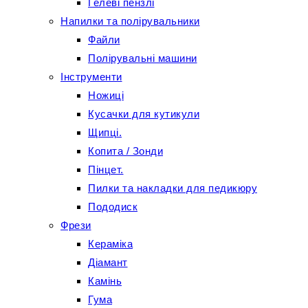
Гелеві пензлі
Напилки та полірувальники
Файли
Полірувальні машини
Інструменти
Ножиці
Кусачки для кутикули
Щипці.
Копита / Зонди
Пінцет.
Пилки та накладки для педикюру
Пододиск
Фрези
Кераміка
Діамант
Камінь
Гума