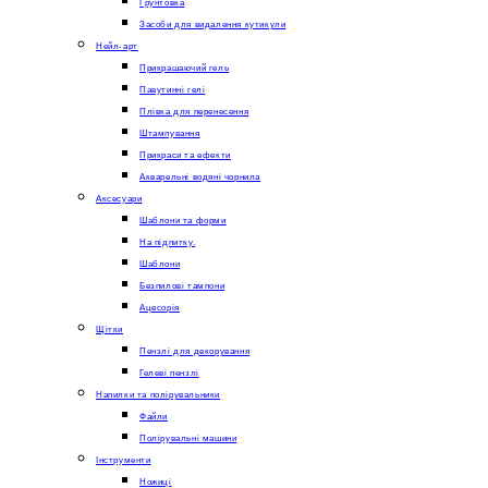
Грунтовка
Засоби для видалення кутикули
Нейл-арт
Прикрашаючий гель
Павутинні гелі
Плівка для перенесення
Штампування
Прикраси та ефекти
Акварельні водяні чорнила
Аксесуари
Шаблони та форми
На підпитку.
Шаблони
Безпилові тампони
Ацесорія
Щітки
Пензлі для декорування
Гелеві пензлі
Напилки та полірувальники
Файли
Полірувальні машини
Інструменти
Ножиці