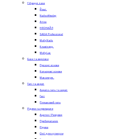
Гібридні лаки
Йоші.
Nailsoftheday
Атіка
НЕОНАЙЛ
SAGA Professional
MollyNails
Клавікорд.
MollyLac
Бази та верхівки
Прозорі основи
Кольорові основи
Максимум.
Гелі та акрил
Акрило-гель та акрил
Гелі
Пляшковий гель
Рідини та препарати
Ацетон / Ремувер
Прибиральник
Рідини
Олії для кутикули