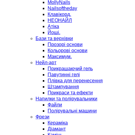
MollyNails
Nailsoftheday
Клавікорд.
НЕОНАЙЛ
Атіка
Йоші.
Бази та верхівки
Прозорі основи
Кольорові основи
Максимум.
Нейл-арт
Прикрашаючий гель
Павутинні гелі
Плівка для перенесення
Штампування
Прикраси та ефекти
Напилки та полірувальники
Файли
Полірувальні машини
Фрези
Кераміка
Діамант
Камінь