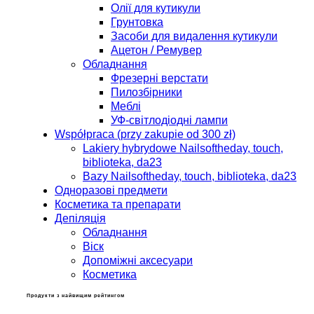
Олії для кутикули
Грунтовка
Засоби для видалення кутикули
Ацетон / Ремувер
Обладнання
Фрезерні верстати
Пилозбірники
Меблі
УФ-світлодіодні лампи
Współpraca (przy zakupie od 300 zł)
Lakiery hybrydowe Nailsoftheday, touch,
biblioteka, da23
Bazy Nailsoftheday, touch, biblioteka, da23
Одноразові предмети
Косметика та препарати
Депіляція
Обладнання
Віск
Допоміжні аксесуари
Косметика
Продукти з найвищим рейтингом