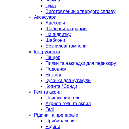
Гума
Виготовлений з твердого сплаву
Аксесуари
Ацесорія
Шаблони та форми
На підпитку.
Шаблони
Безпилові тампони
Інструменти
Пінцет.
Пилки та накладки для педикюру
Пододиск
Ножиці
Кусачки для кутикули
Копита / Зонди
Гелі та акрил
Пляшковий гель
Акрило-гель та акрил
Гелі
Рідини та препарати
Прибиральник
Рідини