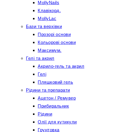
MollyNails
Клавікорд.
MollyLac
Бази та верхівки
Прозорі основи
Кольорові основи
Максимум.
Гелі та акрил
Акрило-гель та акрил
Гелі
Пляшковий гель
Рідини та препарати
Ацетон / Ремувер
Прибиральник
Рідини
Олії для кутикули
Грунтовка