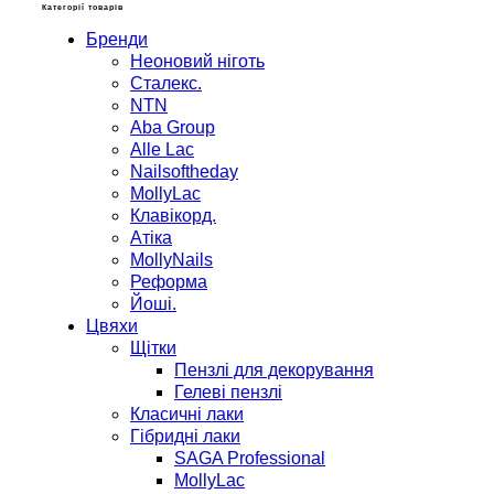
Категорії товарів
Бренди
Неоновий ніготь
Сталекс.
NTN
Aba Group
Alle Lac
Nailsoftheday
MollyLac
Клавікорд.
Атіка
MollyNails
Реформа
Йоші.
Цвяхи
Щітки
Пензлі для декорування
Гелеві пензлі
Класичні лаки
Гібридні лаки
SAGA Professional
MollyLac