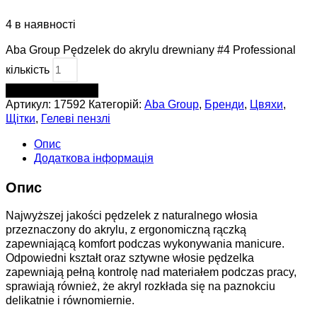
4 в наявності
Aba Group Pędzelek do akrylu drewniany #4 Professional
кількість
ДОДАТИ В КОШИК
Артикул:
17592
Категорій:
Aba Group
,
Бренди
,
Цвяхи
,
Щітки
,
Гелеві пензлі
Опис
Додаткова інформація
Опис
Najwyższej jakości pędzelek z naturalnego włosia
przeznaczony do akrylu, z ergonomiczną rączką
zapewniającą komfort podczas wykonywania manicure.
Odpowiedni kształt oraz sztywne włosie pędzelka
zapewniają pełną kontrolę nad materiałem podczas pracy,
sprawiają również, że akryl rozkłada się na paznokciu
delikatnie i równomiernie.