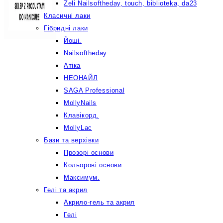
Żeli Nailsoftheday, touch, biblioteka, da23
Класичні лаки
Гібридні лаки
Йоші.
Nailsoftheday
Атіка
НЕОНАЙЛ
SAGA Professional
MollyNails
Клавікорд.
MollyLac
Бази та верхівки
Прозорі основи
Кольорові основи
Максимум.
Гелі та акрил
Акрило-гель та акрил
Гелі