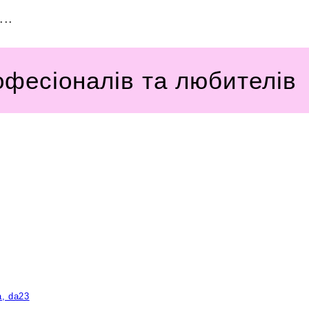
..
офесіоналів та любителів
a, da23