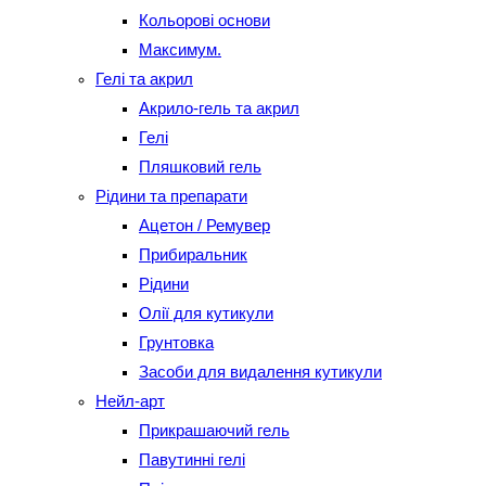
Кольорові основи
Максимум.
Гелі та акрил
Акрило-гель та акрил
Гелі
Пляшковий гель
Рідини та препарати
Ацетон / Ремувер
Прибиральник
Рідини
Олії для кутикули
Грунтовка
Засоби для видалення кутикули
Нейл-арт
Прикрашаючий гель
Павутинні гелі