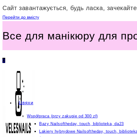
Сайт завантажується, будь ласка, зачекайте.
Перейти до вмісту
Все для манікюру для пр
0
Цвяхи
Współpraca (przy zakupie od 300 zł)
Bazy Nailsoftheday, touch, biblioteka, da23
Lakiery hybrydowe Nailsoftheday, touch, bibliotek