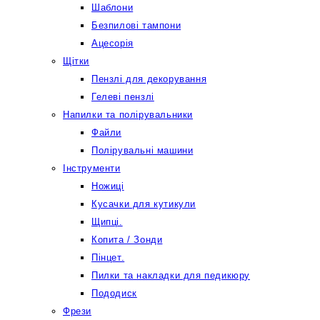
Шаблони
Безпилові тампони
Ацесорія
Щітки
Пензлі для декорування
Гелеві пензлі
Напилки та полірувальники
Файли
Полірувальні машини
Інструменти
Ножиці
Кусачки для кутикули
Щипці.
Копита / Зонди
Пінцет.
Пилки та накладки для педикюру
Пододиск
Фрези