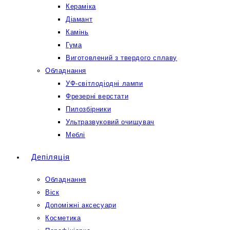
Кераміка
Діамант
Камінь
Гума
Виготовлений з твердого сплаву
Обладнання
УФ-світлодіодні лампи
Фрезерні верстати
Пилозбірники
Ультразвуковий очищувач
Меблі
Депіляція
Обладнання
Віск
Допоміжні аксесуари
Косметика