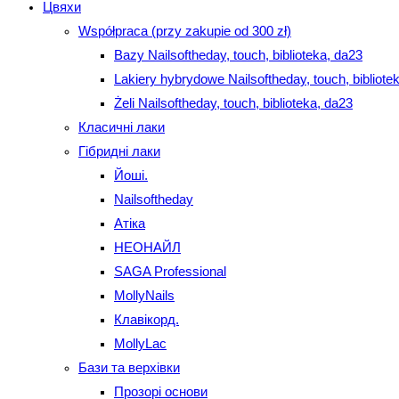
Цвяхи
Współpraca (przy zakupie od 300 zł)
Bazy Nailsoftheday, touch, biblioteka, da23
Lakiery hybrydowe Nailsoftheday, touch, bibliote
Żeli Nailsoftheday, touch, biblioteka, da23
Класичні лаки
Гібридні лаки
Йоші.
Nailsoftheday
Атіка
НЕОНАЙЛ
SAGA Professional
MollyNails
Клавікорд.
MollyLac
Бази та верхівки
Прозорі основи