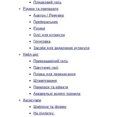
Пляшковий гель
Рідини та препарати
Ацетон / Ремувер
Прибиральник
Рідини
Олії для кутикули
Грунтовка
Засоби для видалення кутикули
Нейл-арт
Прикрашаючий гель
Павутинні гелі
Плівка для перенесення
Штампування
Прикраси та ефекти
Акварельні водяні чорнила
Аксесуари
Шаблони та форми
На підпитку.