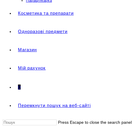
Парафініарка
Косметика та препарати
Одноразові предмети
Магазин
Мій рахунок
0
Перемкнути пошук на веб-сайті
Press Escape to close the search panel