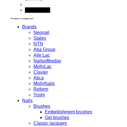
Add to cart
Product categories
Brands
Neonail
Stalex
NTN
Aba Group
Alle Lac
Nailsoftheday
MollyLac
Clavier
Atica
MollyNails
Reform
Yoshi
Nails
Brushes
Embellishment brushes
Gel brushes
Classic lacquers