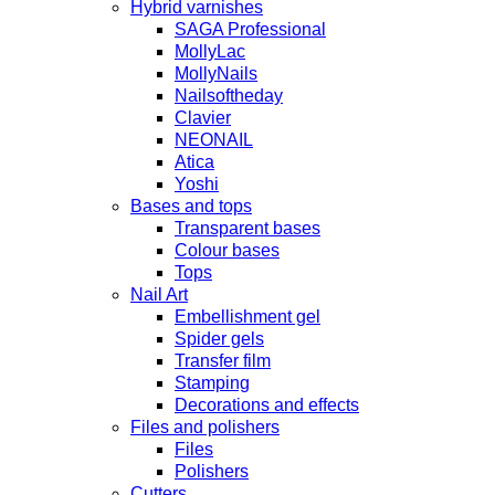
Hybrid varnishes
SAGA Professional
MollyLac
MollyNails
Nailsoftheday
Clavier
NEONAIL
Atica
Yoshi
Bases and tops
Transparent bases
Colour bases
Tops
Nail Art
Embellishment gel
Spider gels
Transfer film
Stamping
Decorations and effects
Files and polishers
Files
Polishers
Cutters