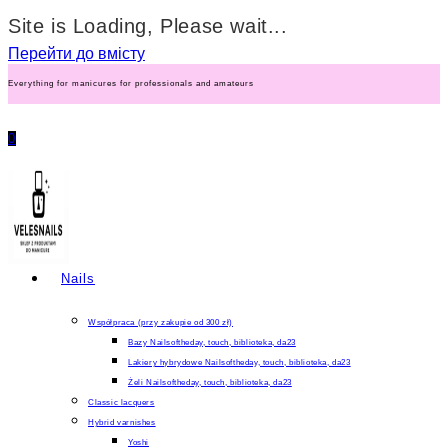
Site is Loading, Please wait...
Перейти до вмісту
Everything for manicures for professionals and amateurs
0
Nails
Współpraca (przy zakupie od 300 zł)
Bazy Nailsoftheday, touch, biblioteka, da23
Lakiery hybrydowe Nailsoftheday, touch, biblioteka, da23
Żeli Nailsoftheday, touch, biblioteka, da23
Classic lacquers
Hybrid varnishes
Yoshi