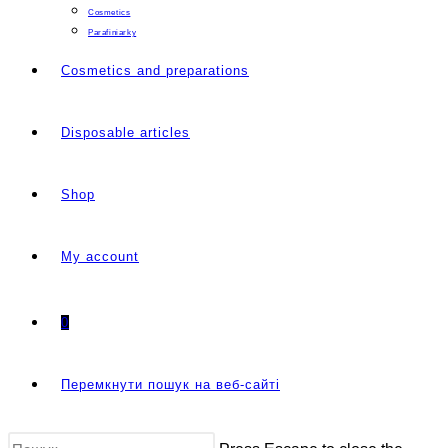
Cosmetics
Parafiniarky
Cosmetics and preparations
Disposable articles
Shop
My account
0
Перемкнути пошук на веб-сайті