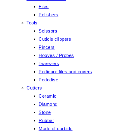
Files
Polishers
Tools
Scissors
Cuticle clippers
Pincers
Hooves / Probes
Tweezers
Pedicure files and covers
Pododisc
Cutters
Ceramic
Diamond
Stone
Rubber
Made of carbide