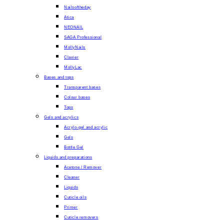
Nailsoftheday
Atica
NEONAIL
SAGA Professional
MollyNails
Clavier
MollyLac
Bases and tops
Transparent bases
Colour bases
Tops
Gels and acrylics
Acrylo-gel and acrylic
Gels
Bottle Gel
Liquids and preparations
Acetone / Remover
Cleaner
Liquids
Cuticle oils
Primer
Cuticle removers