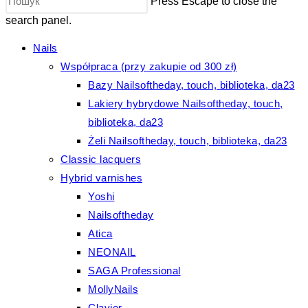
Press Escape to close the
search panel.
Nails
Współpraca (przy zakupie od 300 zł)
Bazy Nailsoftheday, touch, biblioteka, da23
Lakiery hybrydowe Nailsoftheday, touch,
biblioteka, da23
Żeli Nailsoftheday, touch, biblioteka, da23
Classic lacquers
Hybrid varnishes
Yoshi
Nailsoftheday
Atica
NEONAIL
SAGA Professional
MollyNails
Clavier