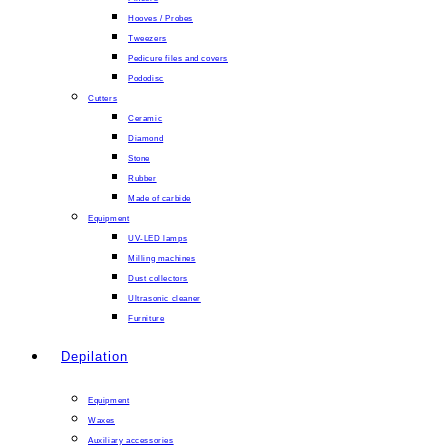
Hooves / Probes
Tweezers
Pedicure files and covers
Pododisc
Cutters
Ceramic
Diamond
Stone
Rubber
Made of carbide
Equipment
UV-LED lamps
Milling machines
Dust collectors
Ultrasonic cleaner
Furniture
Depilation
Equipment
Waxes
Auxiliary accessories