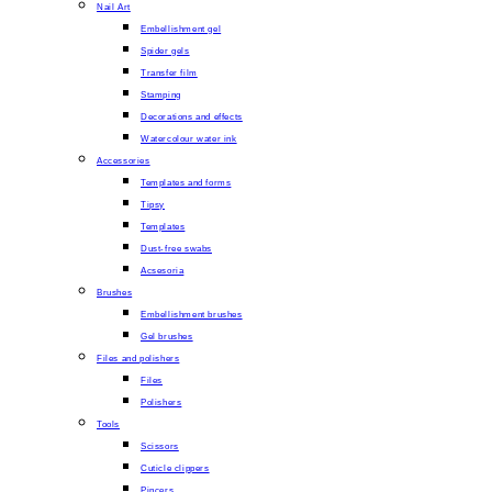
Nail Art
Embellishment gel
Spider gels
Transfer film
Stamping
Decorations and effects
Watercolour water ink
Accessories
Templates and forms
Tipsy
Templates
Dust-free swabs
Acsesoria
Brushes
Embellishment brushes
Gel brushes
Files and polishers
Files
Polishers
Tools
Scissors
Cuticle clippers
Pincers