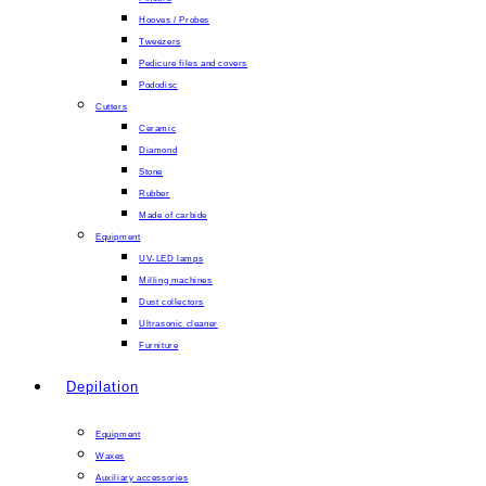
Hooves / Probes
Tweezers
Pedicure files and covers
Pododisc
Cutters
Ceramic
Diamond
Stone
Rubber
Made of carbide
Equipment
UV-LED lamps
Milling machines
Dust collectors
Ultrasonic cleaner
Furniture
Depilation
Equipment
Waxes
Auxiliary accessories