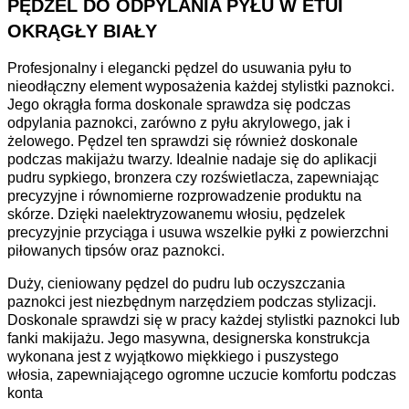
PĘDZEL DO ODPYLANIA PYŁU W ETUI
OKRĄGŁY BIAŁY
Profesjonalny i elegancki pędzel do usuwania pyłu to
nieodłączny element wyposażenia każdej stylistki paznokci.
Jego okrągła forma doskonale sprawdza się podczas
odpylania paznokci, zarówno z pyłu akrylowego, jak i
żelowego. Pędzel ten sprawdzi się również doskonale
podczas makijażu twarzy. Idealnie nadaje się do aplikacji
pudru sypkiego, bronzera czy rozświetlacza, zapewniając
precyzyjne i równomierne rozprowadzenie produktu na
skórze. Dzięki naelektryzowanemu włosiu, pędzelek
precyzyjnie przyciąga i usuwa wszelkie pyłki z powierzchni
piłowanych tipsów oraz paznokci.
Duży, cieniowany pędzel do pudru lub oczyszczania
paznokci jest niezbędnym narzędziem podczas stylizacji.
Doskonale sprawdzi się w pracy każdej stylistki paznokci lub
fanki makijażu. Jego masywna, designerska konstrukcja
wykonana jest z wyjątkowo miękkiego i puszystego
włosia, zapewniającego ogromne uczucie komfortu podczas
konta