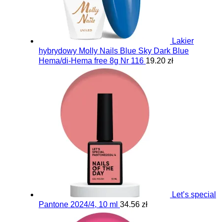
Lakier
hybrydowy Molly Nails Blue Sky Dark Blue
Hema/di-Hema free 8g Nr 116
19.20 zł
Let’s special
Pantone 2024/4, 10 ml
34.56 zł