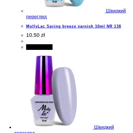
Швидкий
перегляд
MollyLac Spring breeze varnish 10ml NR 138
10.50 zł
Add to cart
Швидкий