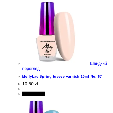
Швидкий
перегляд
MollyLac Spring breeze varnish 10ml No. 67
10.50 zł
Add to cart