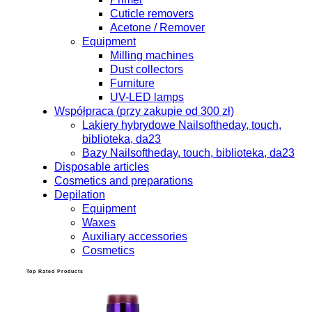
Cuticle removers
Acetone / Remover
Equipment
Milling machines
Dust collectors
Furniture
UV-LED lamps
Współpraca (przy zakupie od 300 zł)
Lakiery hybrydowe Nailsoftheday, touch,
biblioteka, da23
Bazy Nailsoftheday, touch, biblioteka, da23
Disposable articles
Cosmetics and preparations
Depilation
Equipment
Waxes
Auxiliary accessories
Cosmetics
Top Rated Products