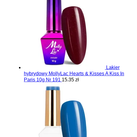
Lakier
hybrydowy MollyLac Hearts & Kisses A Kiss In
Paris 10g Nr 191
15.35 zł