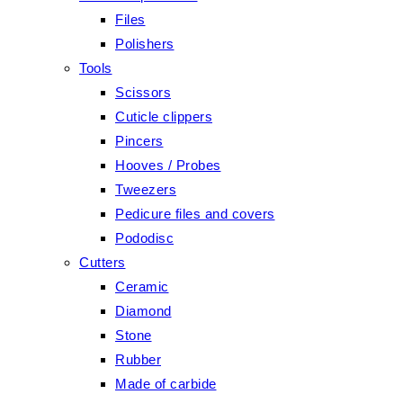
Files
Polishers
Tools
Scissors
Cuticle clippers
Pincers
Hooves / Probes
Tweezers
Pedicure files and covers
Pododisc
Cutters
Ceramic
Diamond
Stone
Rubber
Made of carbide