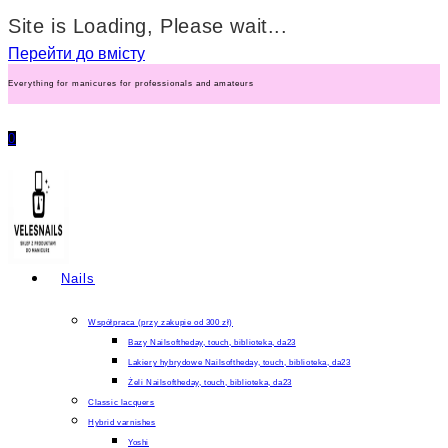
Site is Loading, Please wait...
Перейти до вмісту
Everything for manicures for professionals and amateurs
0
Nails
Współpraca (przy zakupie od 300 zł)
Bazy Nailsoftheday, touch, biblioteka, da23
Lakiery hybrydowe Nailsoftheday, touch, biblioteka, da23
Żeli Nailsoftheday, touch, biblioteka, da23
Classic lacquers
Hybrid varnishes
Yoshi