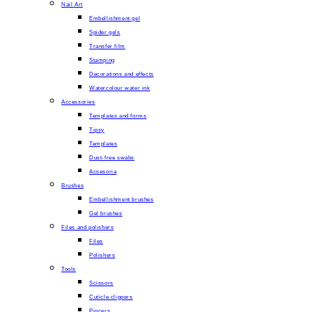
Nail Art
Embellishment gel
Spider gels
Transfer film
Stamping
Decorations and effects
Watercolour water ink
Accessories
Templates and forms
Tipsy
Templates
Dust-free swabs
Acsesoria
Brushes
Embellishment brushes
Gel brushes
Files and polishers
Files
Polishers
Tools
Scissors
Cuticle clippers
Pincers