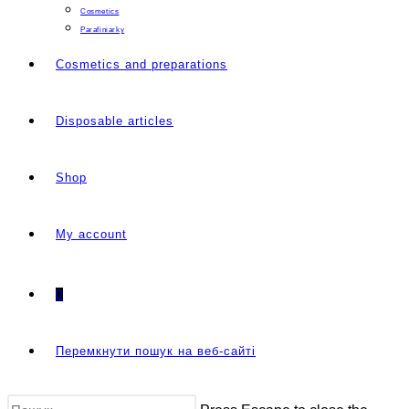
Cosmetics
Parafiniarky
Cosmetics and preparations
Disposable articles
Shop
My account
0
Перемкнути пошук на веб-сайті