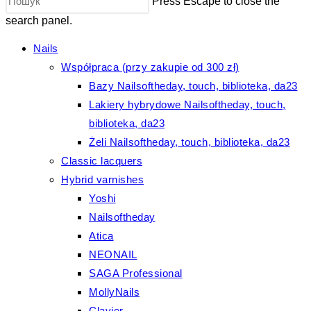
Press Escape to close the
search panel.
Nails
Współpraca (przy zakupie od 300 zł)
Bazy Nailsoftheday, touch, biblioteka, da23
Lakiery hybrydowe Nailsoftheday, touch,
biblioteka, da23
Żeli Nailsoftheday, touch, biblioteka, da23
Classic lacquers
Hybrid varnishes
Yoshi
Nailsoftheday
Atica
NEONAIL
SAGA Professional
MollyNails
Clavier