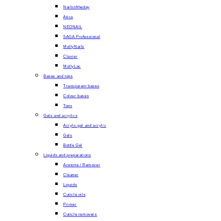
Nailsoftheday
Atica
NEONAIL
SAGA Professional
MollyNails
Clavier
MollyLac
Bases and tops
Transparent bases
Colour bases
Tops
Gels and acrylics
Acrylo-gel and acrylic
Gels
Bottle Gel
Liquids and preparations
Acetone / Remover
Cleaner
Liquids
Cuticle oils
Primer
Cuticle removers