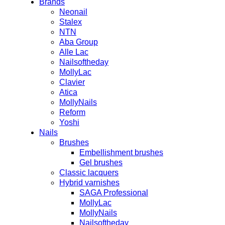
Brands
Neonail
Stalex
NTN
Aba Group
Alle Lac
Nailsoftheday
MollyLac
Clavier
Atica
MollyNails
Reform
Yoshi
Nails
Brushes
Embellishment brushes
Gel brushes
Classic lacquers
Hybrid varnishes
SAGA Professional
MollyLac
MollyNails
Nailsoftheday