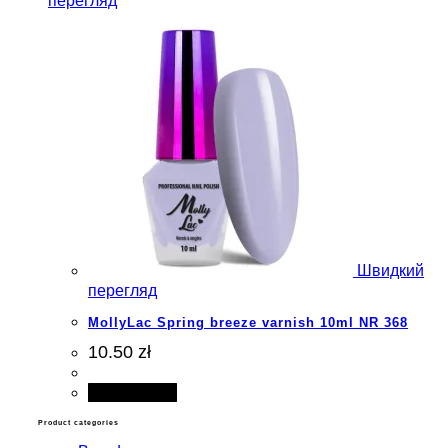
перегляд
Швидкий
перегляд
MollyLac Spring breeze varnish 10ml NR 368
10.50 zł
Add to cart
Product categories