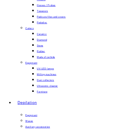
Hooves / Probes
Tweezers
Pedicure files and covers
Pododisc
Cutters
Ceramic
Diamond
Stone
Rubber
Made of carbide
Equipment
UV-LED lamps
Milling machines
Dust collectors
Ultrasonic cleaner
Furniture
Depilation
Equipment
Waxes
Auxiliary accessories