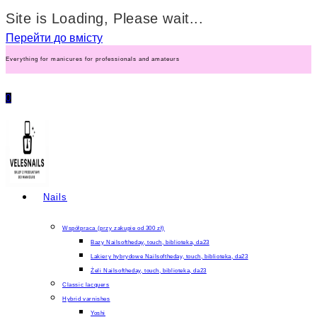
Site is Loading, Please wait...
Перейти до вмісту
Everything for manicures for professionals and amateurs
0
Nails
Współpraca (przy zakupie od 300 zł)
Bazy Nailsoftheday, touch, biblioteka, da23
Lakiery hybrydowe Nailsoftheday, touch, biblioteka, da23
Żeli Nailsoftheday, touch, biblioteka, da23
Classic lacquers
Hybrid varnishes
Yoshi