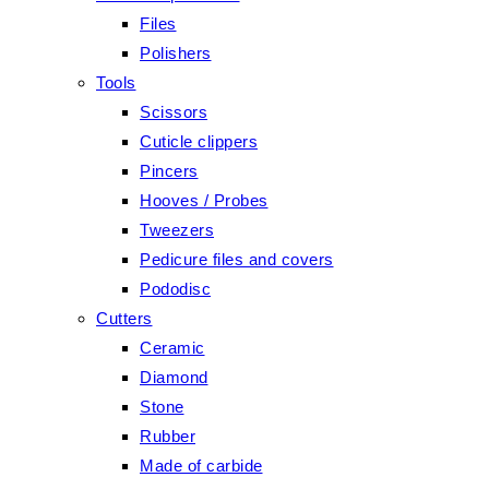
Files
Polishers
Tools
Scissors
Cuticle clippers
Pincers
Hooves / Probes
Tweezers
Pedicure files and covers
Pododisc
Cutters
Ceramic
Diamond
Stone
Rubber
Made of carbide