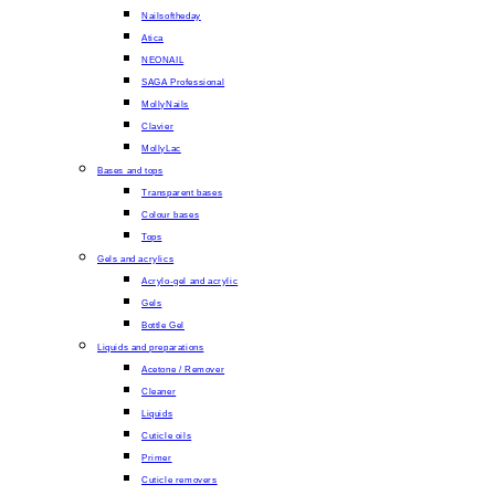
Nailsoftheday
Atica
NEONAIL
SAGA Professional
MollyNails
Clavier
MollyLac
Bases and tops
Transparent bases
Colour bases
Tops
Gels and acrylics
Acrylo-gel and acrylic
Gels
Bottle Gel
Liquids and preparations
Acetone / Remover
Cleaner
Liquids
Cuticle oils
Primer
Cuticle removers