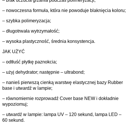
– brak uczucia grzania podczas polimeryzacji;
– nowoczesna formuła, która nie powoduje blaknięcia koloru;
– szybka polimeryzacja;
– długotrwała wytrzymałość;
– wysoka plastyczność, średnia konsystencja.
JAK UŻYĆ
– odtłuść płytkę paznokcia;
– użyj dehydrator; następnie – ultrabond;
– nanieś pierwszą cienką warstwę elastycznej bazy Rubber
base i utwardź w lampie;
– równomiernie rozprowadź Cover base NEW i dokładnie
wypoziomuj;
– utwardź w lampie: lampa UV – 120 sekund, lampa LED –
60 sekund.