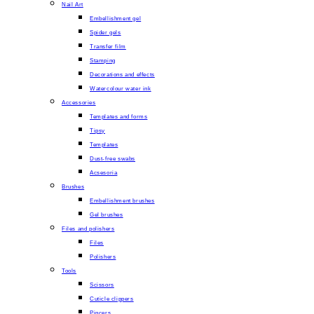
Nail Art
Embellishment gel
Spider gels
Transfer film
Stamping
Decorations and effects
Watercolour water ink
Accessories
Templates and forms
Tipsy
Templates
Dust-free swabs
Acsesoria
Brushes
Embellishment brushes
Gel brushes
Files and polishers
Files
Polishers
Tools
Scissors
Cuticle clippers
Pincers