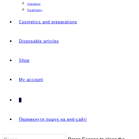
Cosmetics
Parafiniarky
Cosmetics and preparations
Disposable articles
Shop
My account
0
Перемкнути пошук на веб-сайті