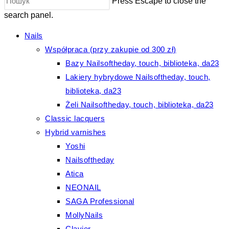
Press Escape to close the
search panel.
Nails
Współpraca (przy zakupie od 300 zł)
Bazy Nailsoftheday, touch, biblioteka, da23
Lakiery hybrydowe Nailsoftheday, touch,
biblioteka, da23
Żeli Nailsoftheday, touch, biblioteka, da23
Classic lacquers
Hybrid varnishes
Yoshi
Nailsoftheday
Atica
NEONAIL
SAGA Professional
MollyNails
Clavier