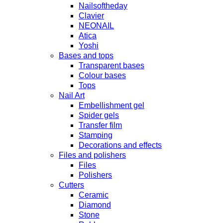
Nailsoftheday
Clavier
NEONAIL
Atica
Yoshi
Bases and tops
Transparent bases
Colour bases
Tops
Nail Art
Embellishment gel
Spider gels
Transfer film
Stamping
Decorations and effects
Files and polishers
Files
Polishers
Cutters
Ceramic
Diamond
Stone