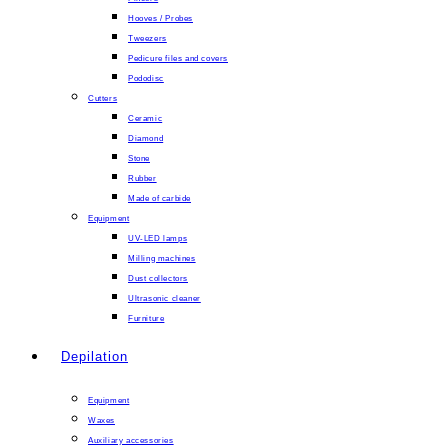
Hooves / Probes
Tweezers
Pedicure files and covers
Pododisc
Cutters
Ceramic
Diamond
Stone
Rubber
Made of carbide
Equipment
UV-LED lamps
Milling machines
Dust collectors
Ultrasonic cleaner
Furniture
Depilation
Equipment
Waxes
Auxiliary accessories