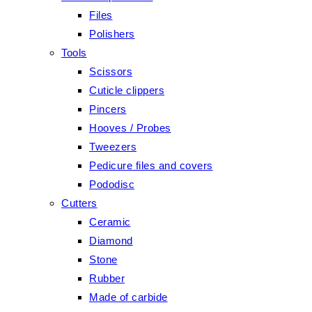
Files
Polishers
Tools
Scissors
Cuticle clippers
Pincers
Hooves / Probes
Tweezers
Pedicure files and covers
Pododisc
Cutters
Ceramic
Diamond
Stone
Rubber
Made of carbide