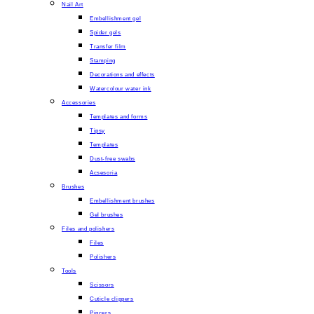
Nail Art
Embellishment gel
Spider gels
Transfer film
Stamping
Decorations and effects
Watercolour water ink
Accessories
Templates and forms
Tipsy
Templates
Dust-free swabs
Acsesoria
Brushes
Embellishment brushes
Gel brushes
Files and polishers
Files
Polishers
Tools
Scissors
Cuticle clippers
Pincers