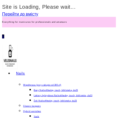
Site is Loading, Please wait...
Перейти до вмісту
Everything for manicures for professionals and amateurs
0
Nails
Współpraca (przy zakupie od 300 zł)
Bazy Nailsoftheday, touch, biblioteka, da23
Lakiery hybrydowe Nailsoftheday, touch, biblioteka, da23
Żeli Nailsoftheday, touch, biblioteka, da23
Classic lacquers
Hybrid varnishes
Yoshi