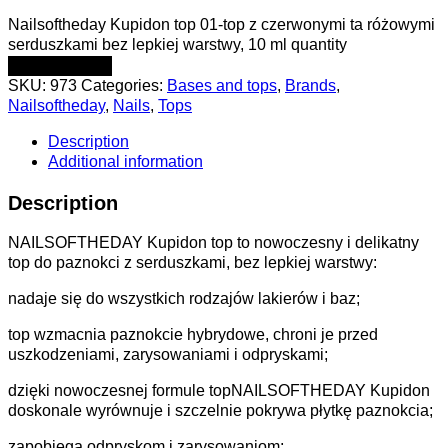
Nailsoftheday Kupidon top 01-top z czerwonymi ta różowymi
serduszkami bez lepkiej warstwy, 10 ml quantity
ADD TO CART
SKU:
973
Categories:
Bases and tops
,
Brands
,
Nailsoftheday
,
Nails
,
Tops
Description
Additional information
Description
NAILSOFTHEDAY Kupidon top to nowoczesny i delikatny
top do paznokci z serduszkami, bez lepkiej warstwy:
nadaje się do wszystkich rodzajów lakierów i baz;
top wzmacnia paznokcie hybrydowe, chroni je przed
uszkodzeniami, zarysowaniami i odpryskami;
dzięki nowoczesnej formule topNAILSOFTHEDAY Kupidon
doskonale wyrównuje i szczelnie pokrywa płytkę paznokcia;
zapobiega odpryskom i zarysowaniom;