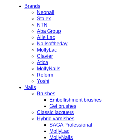
Brands
Neonail
Stalex
NTN
Aba Group
Alle Lac
Nailsoftheday
MollyLac
Clavier
Atica
MollyNails
Reform
Yoshi
Nails
Brushes
Embellishment brushes
Gel brushes
Classic lacquers
Hybrid varnishes
SAGA Professional
MollyLac
MollyNails