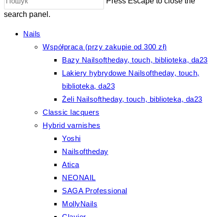
Press Escape to close the
search panel.
Nails
Współpraca (przy zakupie od 300 zł)
Bazy Nailsoftheday, touch, biblioteka, da23
Lakiery hybrydowe Nailsoftheday, touch,
biblioteka, da23
Żeli Nailsoftheday, touch, biblioteka, da23
Classic lacquers
Hybrid varnishes
Yoshi
Nailsoftheday
Atica
NEONAIL
SAGA Professional
MollyNails
Clavier