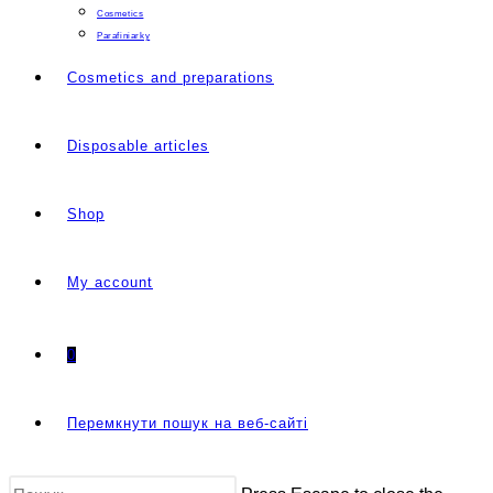
Cosmetics
Parafiniarky
Cosmetics and preparations
Disposable articles
Shop
My account
0
Перемкнути пошук на веб-сайті