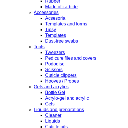
Rubber
Made of carbide
Accessories
Acsesoria
Templates and forms
Tipsy
Templates
Dust-free swabs
Tools
Tweezers
Pedicure files and covers
Pododisc
Scissors
Cuticle clippers
Hooves / Probes
Gels and acrylics
Bottle Gel
Acrylo-gel and acrylic
Gels
Liquids and preparations
Cleaner
Liquids
Cuticle oils