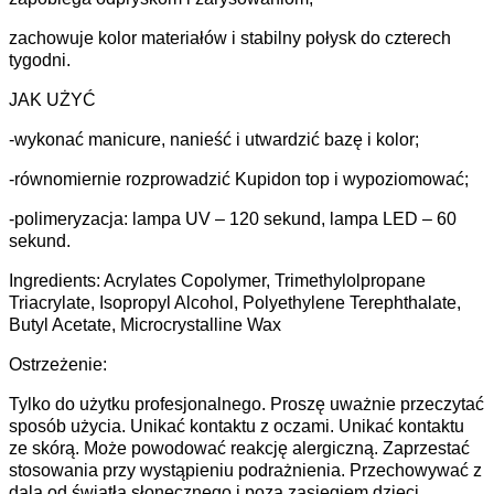
zachowuje kolor materiałów i stabilny połysk do czterech
tygodni.
JAK UŻYĆ
-wykonać manicure, nanieść i utwardzić bazę i kolor;
-równomiernie rozprowadzić Kupidon top i wypoziomować;
-polimeryzacja: lampa UV – 120 sekund, lampa LED – 60
sekund.
Ingredients: Acrylates Copolymer, Trimethylolpropane
Triacrylate, Isopropyl Alcohol, Polyethylene Terephthalate,
Butyl Acetate, Microcrystalline Wax
Ostrzeżenie:
Tylko do użytku profesjonalnego. Proszę uważnie przeczytać
sposób użycia. Unikać kontaktu z oczami. Unikać kontaktu
ze skórą. Może powodować reakcję alergiczną. Zaprzestać
stosowania przy wystąpieniu podrażnienia. Przechowywać z
dala od światła słonecznego i poza zasięgiem dzieci.