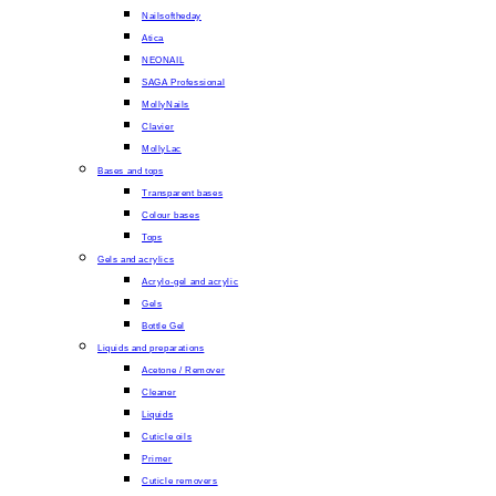
Nailsoftheday
Atica
NEONAIL
SAGA Professional
MollyNails
Clavier
MollyLac
Bases and tops
Transparent bases
Colour bases
Tops
Gels and acrylics
Acrylo-gel and acrylic
Gels
Bottle Gel
Liquids and preparations
Acetone / Remover
Cleaner
Liquids
Cuticle oils
Primer
Cuticle removers