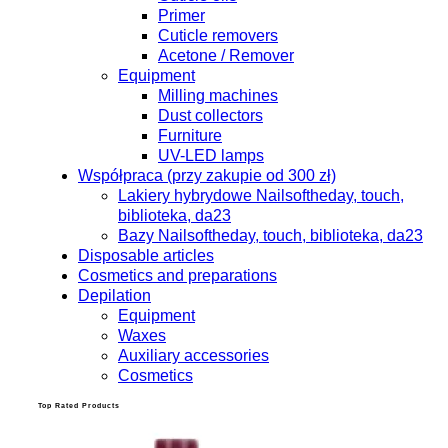
Primer
Cuticle removers
Acetone / Remover
Equipment
Milling machines
Dust collectors
Furniture
UV-LED lamps
Współpraca (przy zakupie od 300 zł)
Lakiery hybrydowe Nailsoftheday, touch,
biblioteka, da23
Bazy Nailsoftheday, touch, biblioteka, da23
Disposable articles
Cosmetics and preparations
Depilation
Equipment
Waxes
Auxiliary accessories
Cosmetics
Top Rated Products