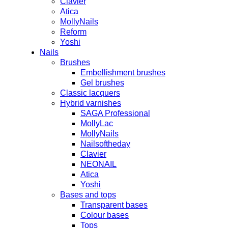
Clavier
Atica
MollyNails
Reform
Yoshi
Nails
Brushes
Embellishment brushes
Gel brushes
Classic lacquers
Hybrid varnishes
SAGA Professional
MollyLac
MollyNails
Nailsoftheday
Clavier
NEONAIL
Atica
Yoshi
Bases and tops
Transparent bases
Colour bases
Tops