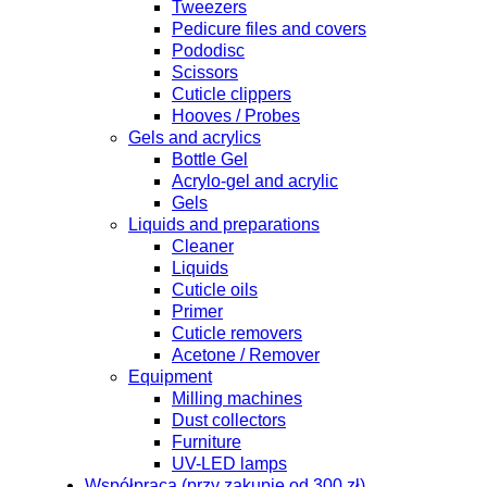
Tweezers
Pedicure files and covers
Pododisc
Scissors
Cuticle clippers
Hooves / Probes
Gels and acrylics
Bottle Gel
Acrylo-gel and acrylic
Gels
Liquids and preparations
Cleaner
Liquids
Cuticle oils
Primer
Cuticle removers
Acetone / Remover
Equipment
Milling machines
Dust collectors
Furniture
UV-LED lamps
Współpraca (przy zakupie od 300 zł)