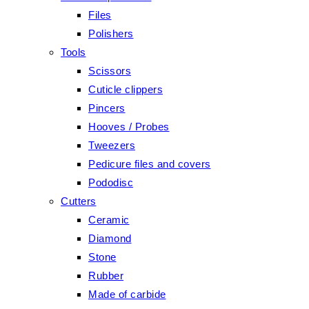
Files
Polishers
Tools
Scissors
Cuticle clippers
Pincers
Hooves / Probes
Tweezers
Pedicure files and covers
Pododisc
Cutters
Ceramic
Diamond
Stone
Rubber
Made of carbide