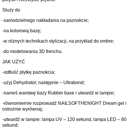
Służy do
-samodzielnego nakładania na paznokcie;
-na kolorową bazę;
-w różnych technikach stylizacji, na przykład do ombre;
-do modelowania 3D frenchu.
JAK UŻYĆ
-odtłuść płytkę paznokcia;
-użyj Dehydrator; następnie – Ultrabond;
-nanieś warstwę bazy Rubber base i utwardź w lampie;
-równomiernie rozprowadź NAILSOFTHENIGHT Dream gel i
ostrożnie wyrównaj;
-utwardź w lampie: lampa UV – 120 sekund, lampa LED – 60
sekund;