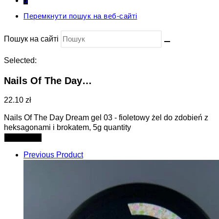
0
Перемкнути пошук на веб-сайті
Пошук на сайті
Selected:
Nails Of The Day…
22.10 zł
Nails Of The Day Dream gel 03 - fioletowy żel do zdobień z
heksagonami i brokatem, 5g quantity
Add to cart
Previous Product