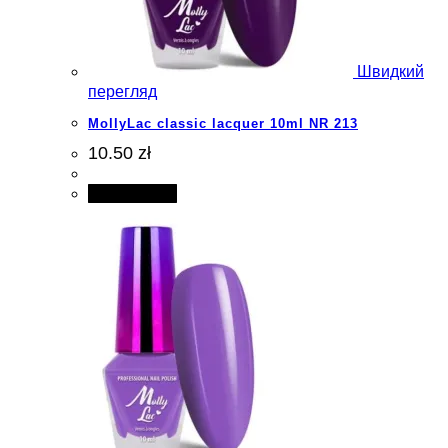
Швидкий
перегляд
MollyLac classic lacquer 10ml NR 213
10.50 zł
Add to cart