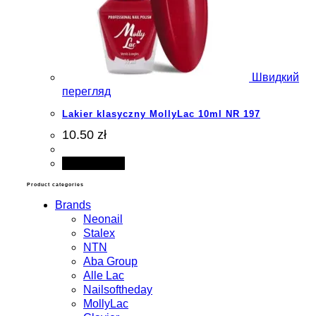
Швидкий
перегляд
Lakier klasyczny MollyLac 10ml NR 197
10.50 zł
Add to cart
Product categories
Brands
Neonail
Stalex
NTN
Aba Group
Alle Lac
Nailsoftheday
MollyLac