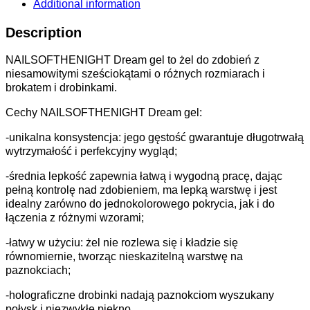
Additional information
Description
NAILSOFTHENIGHT Dream gel to żel do zdobień z
niesamowitymi sześciokątami o różnych rozmiarach i
brokatem i drobinkami.
Cechy NAILSOFTHENIGHT Dream gel:
-unikalna konsystencja: jego gęstość gwarantuje długotrwałą
wytrzymałość i perfekcyjny wygląd;
-średnia lepkość zapewnia łatwą i wygodną pracę, dając
pełną kontrolę nad zdobieniem, ma lepką warstwę i jest
idealny zarówno do jednokolorowego pokrycia, jak i do
łączenia z różnymi wzorami;
-łatwy w użyciu: żel nie rozlewa się i kładzie się
równomiernie, tworząc nieskazitelną warstwę na
paznokciach;
-holograficzne drobinki nadają paznokciom wyszukany
połysk i niezwykłe piękno.