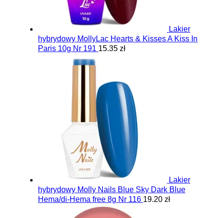
Lakier
hybrydowy MollyLac Hearts & Kisses A Kiss In
Paris 10g Nr 191
15.35 zł
Lakier
hybrydowy Molly Nails Blue Sky Dark Blue
Hema/di-Hema free 8g Nr 116
19.20 zł