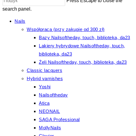
Press Escape to close the
search panel.
Nails
Współpraca (przy zakupie od 300 zł)
Bazy Nailsoftheday, touch, biblioteka, da23
Lakiery hybrydowe Nailsoftheday, touch,
biblioteka, da23
Żeli Nailsoftheday, touch, biblioteka, da23
Classic lacquers
Hybrid varnishes
Yoshi
Nailsoftheday
Atica
NEONAIL
SAGA Professional
MollyNails
Clavier