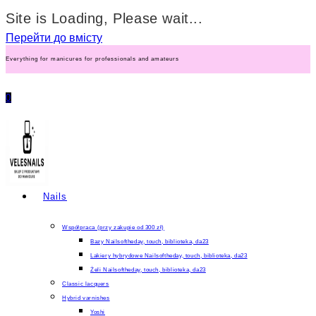
Site is Loading, Please wait...
Перейти до вмісту
Everything for manicures for professionals and amateurs
0
Nails
Współpraca (przy zakupie od 300 zł)
Bazy Nailsoftheday, touch, biblioteka, da23
Lakiery hybrydowe Nailsoftheday, touch, biblioteka, da23
Żeli Nailsoftheday, touch, biblioteka, da23
Classic lacquers
Hybrid varnishes
Yoshi