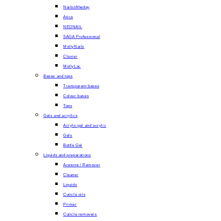
Nailsoftheday
Atica
NEONAIL
SAGA Professional
MollyNails
Clavier
MollyLac
Bases and tops
Transparent bases
Colour bases
Tops
Gels and acrylics
Acrylo-gel and acrylic
Gels
Bottle Gel
Liquids and preparations
Acetone / Remover
Cleaner
Liquids
Cuticle oils
Primer
Cuticle removers