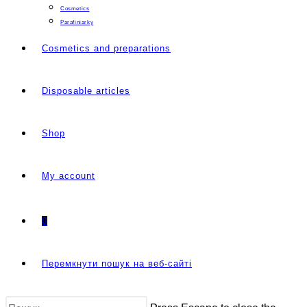
Cosmetics
Parafiniarky
Cosmetics and preparations
Disposable articles
Shop
My account
0
Перемкнути пошук на веб-сайті