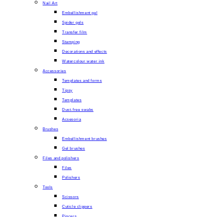
Nail Art
Embellishment gel
Spider gels
Transfer film
Stamping
Decorations and effects
Watercolour water ink
Accessories
Templates and forms
Tipsy
Templates
Dust-free swabs
Acsesoria
Brushes
Embellishment brushes
Gel brushes
Files and polishers
Files
Polishers
Tools
Scissors
Cuticle clippers
Pincers