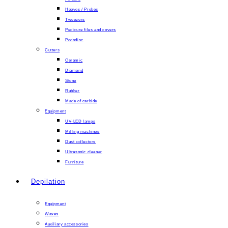
Hooves / Probes
Tweezers
Pedicure files and covers
Pododisc
Cutters
Ceramic
Diamond
Stone
Rubber
Made of carbide
Equipment
UV-LED lamps
Milling machines
Dust collectors
Ultrasonic cleaner
Furniture
Depilation
Equipment
Waxes
Auxiliary accessories