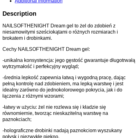
Additional information
Description
NAILSOFTHENIGHT Dream gel to żel do zdobień z
niesamowitymi sześciokątami o różnych rozmiarach i
brokatem i drobinkami.
Cechy NAILSOFTHENIGHT Dream gel:
-unikalna konsystencja: jego gęstość gwarantuje długotrwałą
wytrzymałość i perfekcyjny wygląd;
-średnia lepkość zapewnia łatwą i wygodną pracę, dając
pełną kontrolę nad zdobieniem, ma lepką warstwę i jest
idealny zarówno do jednokolorowego pokrycia, jak i do
łączenia z różnymi wzorami;
-łatwy w użyciu: żel nie rozlewa się i kładzie się
równomiernie, tworząc nieskazitelną warstwę na
paznokciach;
-holograficzne drobinki nadają paznokciom wyszukany
połysk i niezwykłe piękno.