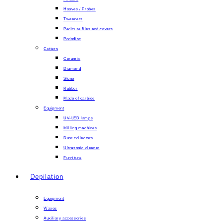
Hooves / Probes
Tweezers
Pedicure files and covers
Pododisc
Cutters
Ceramic
Diamond
Stone
Rubber
Made of carbide
Equipment
UV-LED lamps
Milling machines
Dust collectors
Ultrasonic cleaner
Furniture
Depilation
Equipment
Waxes
Auxiliary accessories