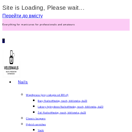
Site is Loading, Please wait...
Перейти до вмісту
Everything for manicures for professionals and amateurs
0
Nails
Współpraca (przy zakupie od 300 zł)
Bazy Nailsoftheday, touch, biblioteka, da23
Lakiery hybrydowe Nailsoftheday, touch, biblioteka, da23
Żeli Nailsoftheday, touch, biblioteka, da23
Classic lacquers
Hybrid varnishes
Yoshi