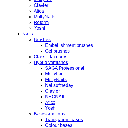
Clavier
Atica
MollyNails
Reform
Yoshi
Nails
Brushes
Embellishment brushes
Gel brushes
Classic lacquers
Hybrid varnishes
SAGA Professional
MollyLac
MollyNails
Nailsoftheday
Clavier
NEONAIL
Atica
Yoshi
Bases and tops
Transparent bases
Colour bases