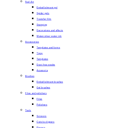
Nail Art
Embellishment gel
Spider gels
Transfer film
Stamping
Decorations and effects
Watercolour water ink
Accessories
Templates and forms
Tipsy
Templates
Dust-free swabs
Acsesoria
Brushes
Embellishment brushes
Gel brushes
Files and polishers
Files
Polishers
Tools
Scissors
Cuticle clippers
Pincers