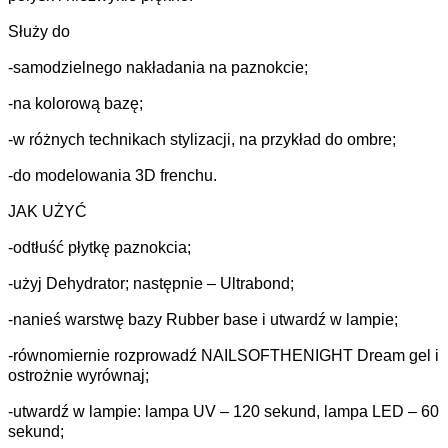
Służy do
-samodzielnego nakładania na paznokcie;
-na kolorową bazę;
-w różnych technikach stylizacji, na przykład do ombre;
-do modelowania 3D frenchu.
JAK UŻYĆ
-odtłuść płytkę paznokcia;
-użyj Dehydrator; następnie – Ultrabond;
-nanieś warstwę bazy Rubber base i utwardź w lampie;
-równomiernie rozprowadź NAILSOFTHENIGHT Dream gel i
ostrożnie wyrównaj;
-utwardź w lampie: lampa UV – 120 sekund, lampa LED – 60
sekund;