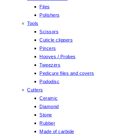
Files
Polishers
Tools
Scissors
Cuticle clippers
Pincers
Hooves / Probes
Tweezers
Pedicure files and covers
Pododisc
Cutters
Ceramic
Diamond
Stone
Rubber
Made of carbide