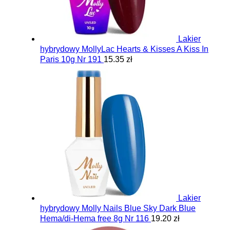
Lakier
hybrydowy MollyLac Hearts & Kisses A Kiss In
Paris 10g Nr 191
15.35 zł
Lakier
hybrydowy Molly Nails Blue Sky Dark Blue
Hema/di-Hema free 8g Nr 116
19.20 zł