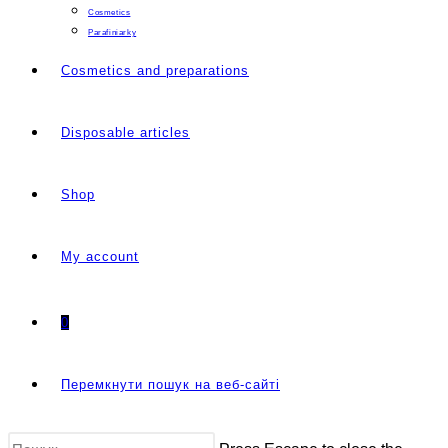
Cosmetics
Parafiniarky
Cosmetics and preparations
Disposable articles
Shop
My account
0
Перемкнути пошук на веб-сайті