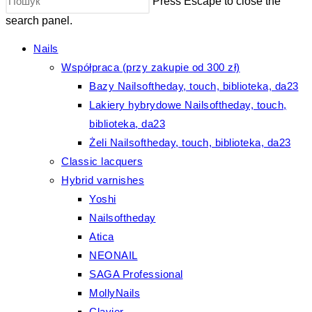
Press Escape to close the
search panel.
Nails
Współpraca (przy zakupie od 300 zł)
Bazy Nailsoftheday, touch, biblioteka, da23
Lakiery hybrydowe Nailsoftheday, touch,
biblioteka, da23
Żeli Nailsoftheday, touch, biblioteka, da23
Classic lacquers
Hybrid varnishes
Yoshi
Nailsoftheday
Atica
NEONAIL
SAGA Professional
MollyNails
Clavier