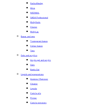
Nailsoftheday
Atica
NEONAIL
SAGA Professional
MollyNails
Clavier
MollyLac
Bases and tops
Transparent bases
Colour bases
Tops
Gels and acrylics
Acrylo-gel and acrylic
Gels
Bottle Gel
Liquids and preparations
Acetone / Remover
Cleaner
Liquids
Cuticle oils
Primer
Cuticle removers