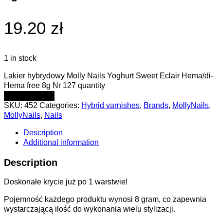
19.20 zł
1 in stock
Lakier hybrydowy Molly Nails Yoghurt Sweet Eclair Hema/di-
Hema free 8g Nr 127 quantity
ADD TO CART
SKU:
452
Categories:
Hybrid varnishes
,
Brands
,
MollyNails
,
MollyNails
,
Nails
Description
Additional information
Description
Doskonałe krycie już po 1 warstwie!
Pojemność każdego produktu wynosi 8 gram, co zapewnia
wystarczającą ilość do wykonania wielu stylizacji.