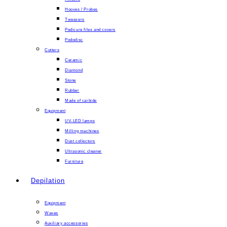
Hooves / Probes
Tweezers
Pedicure files and covers
Pododisc
Cutters
Ceramic
Diamond
Stone
Rubber
Made of carbide
Equipment
UV-LED lamps
Milling machines
Dust collectors
Ultrasonic cleaner
Furniture
Depilation
Equipment
Waxes
Auxiliary accessories