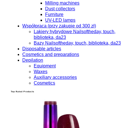
Milling machines
Dust collectors
Furniture
UV-LED lamps
Współpraca (przy zakupie od 300 zł)
Lakiery hybrydowe Nailsoftheday, touch,
biblioteka, da23
Bazy Nailsoftheday, touch, biblioteka, da23
Disposable articles
Cosmetics and preparations
Depilation
Equipment
Waxes
Auxiliary accessories
Cosmetics
Top Rated Products