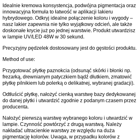
Idealnie kremowa konsystencja, podwójna pigmentacja oraz
innowacyjna formuła to łatwość w aplikacji lakieru
hybrydowego. Odkryj idealne połączenie koloru i wygody –
nasz lakier zapewnia nie tylko wyjątkowy odcień, ale także
doskonałe krycie już po jednej warstwie. Produkt utwardzisz
w lampie UV/LED 48W w 30 sekund.
Precyzyjny pędzelek dostosowany jest do gęstości produktu.
Method of use:
Przygotować płytkę paznokcia (odsunąć skórki i błonki np.
frezarką, drewnianym patyczkiem bądź dłutkiem, zmatowić
płytkę pilnikiem lub polerką o delikatnej, wybranej gradacji).
Odtłuścić płytkę, nałożyć cienką warstwę bazy dedykowanej
do danej płytki i utwardzić zgodnie z podanym czasem przez
producenta.
Nałożyć pierwszą warstwę wybranego koloru i utwardzić w
lampie. Czynność powtórzyć z drugą warstwą. Należy
nakładać ultracienkie warstwy ze względu na duża
pigmentację kolorów. Uwaga, w przypadku kolorów z