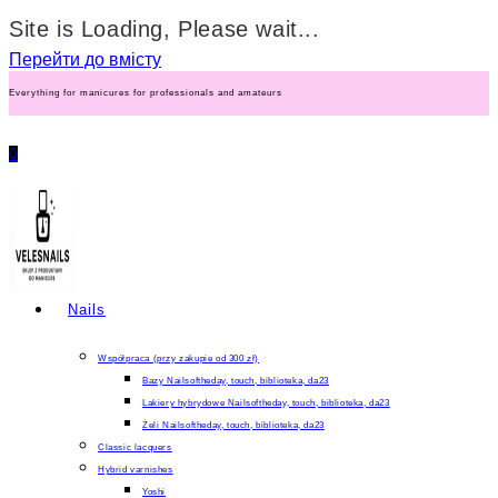
Site is Loading, Please wait...
Перейти до вмісту
Everything for manicures for professionals and amateurs
0
Nails
Współpraca (przy zakupie od 300 zł)
Bazy Nailsoftheday, touch, biblioteka, da23
Lakiery hybrydowe Nailsoftheday, touch, biblioteka, da23
Żeli Nailsoftheday, touch, biblioteka, da23
Classic lacquers
Hybrid varnishes
Yoshi