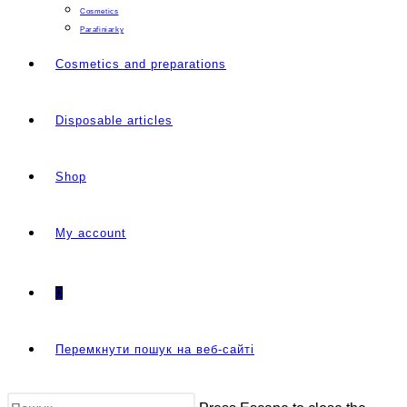
Cosmetics
Parafiniarky
Cosmetics and preparations
Disposable articles
Shop
My account
0
Перемкнути пошук на веб-сайті