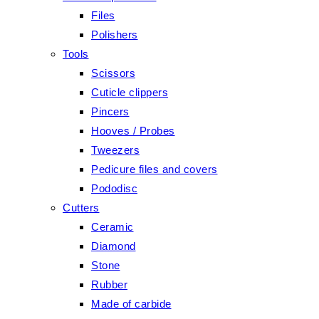
Files
Polishers
Tools
Scissors
Cuticle clippers
Pincers
Hooves / Probes
Tweezers
Pedicure files and covers
Pododisc
Cutters
Ceramic
Diamond
Stone
Rubber
Made of carbide