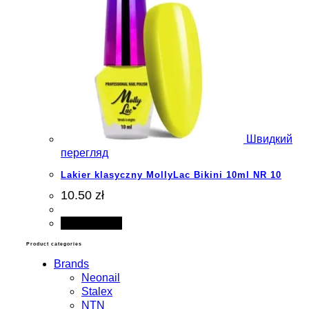
Швидкий
перегляд
Lakier klasyczny MollyLac Bikini 10ml NR 10
10.50 zł
Add to cart
Product categories
Brands
Neonail
Stalex
NTN