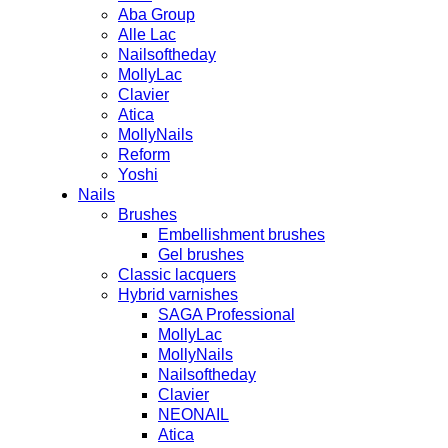
Aba Group
Alle Lac
Nailsoftheday
MollyLac
Clavier
Atica
MollyNails
Reform
Yoshi
Nails
Brushes
Embellishment brushes
Gel brushes
Classic lacquers
Hybrid varnishes
SAGA Professional
MollyLac
MollyNails
Nailsoftheday
Clavier
NEONAIL
Atica