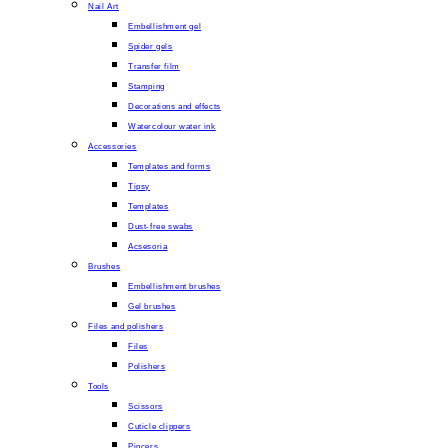
Nail Art
Embellishment gel
Spider gels
Transfer film
Stamping
Decorations and effects
Watercolour water ink
Accessories
Templates and forms
Tipsy
Templates
Dust-free swabs
Acsesoria
Brushes
Embellishment brushes
Gel brushes
Files and polishers
Files
Polishers
Tools
Scissors
Cuticle clippers
Pincers