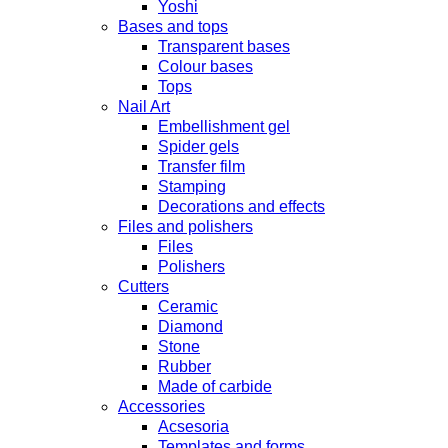
Yoshi
Bases and tops
Transparent bases
Colour bases
Tops
Nail Art
Embellishment gel
Spider gels
Transfer film
Stamping
Decorations and effects
Files and polishers
Files
Polishers
Cutters
Ceramic
Diamond
Stone
Rubber
Made of carbide
Accessories
Acsesoria
Templates and forms