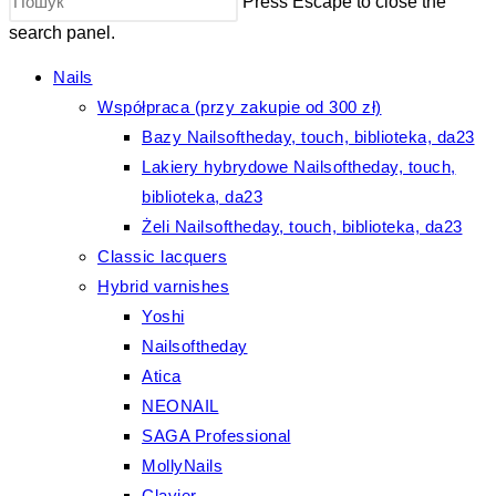
Press Escape to close the
search panel.
Nails
Współpraca (przy zakupie od 300 zł)
Bazy Nailsoftheday, touch, biblioteka, da23
Lakiery hybrydowe Nailsoftheday, touch,
biblioteka, da23
Żeli Nailsoftheday, touch, biblioteka, da23
Classic lacquers
Hybrid varnishes
Yoshi
Nailsoftheday
Atica
NEONAIL
SAGA Professional
MollyNails
Clavier