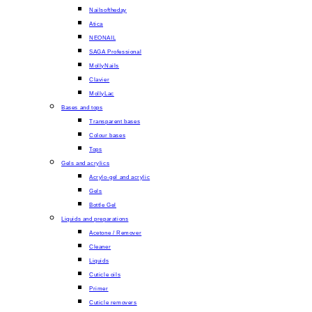
Nailsoftheday
Atica
NEONAIL
SAGA Professional
MollyNails
Clavier
MollyLac
Bases and tops
Transparent bases
Colour bases
Tops
Gels and acrylics
Acrylo-gel and acrylic
Gels
Bottle Gel
Liquids and preparations
Acetone / Remover
Cleaner
Liquids
Cuticle oils
Primer
Cuticle removers