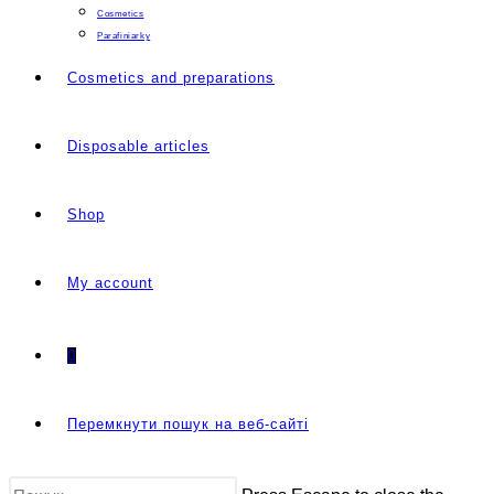
Cosmetics
Parafiniarky
Cosmetics and preparations
Disposable articles
Shop
My account
0
Перемкнути пошук на веб-сайті