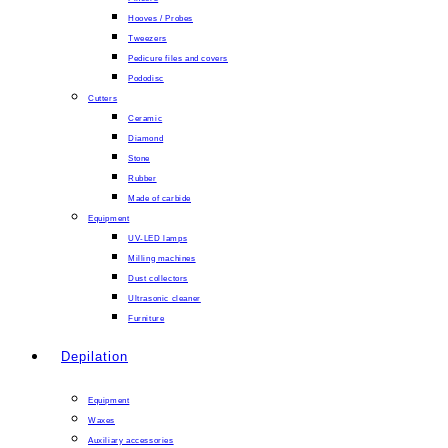
Hooves / Probes
Tweezers
Pedicure files and covers
Pododisc
Cutters
Ceramic
Diamond
Stone
Rubber
Made of carbide
Equipment
UV-LED lamps
Milling machines
Dust collectors
Ultrasonic cleaner
Furniture
Depilation
Equipment
Waxes
Auxiliary accessories