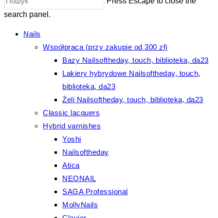
Press Escape to close the
search panel.
Nails
Współpraca (przy zakupie od 300 zł)
Bazy Nailsoftheday, touch, biblioteka, da23
Lakiery hybrydowe Nailsoftheday, touch,
biblioteka, da23
Żeli Nailsoftheday, touch, biblioteka, da23
Classic lacquers
Hybrid varnishes
Yoshi
Nailsoftheday
Atica
NEONAIL
SAGA Professional
MollyNails
Clavier