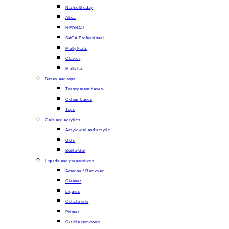
Nailsoftheday
Atica
NEONAIL
SAGA Professional
MollyNails
Clavier
MollyLac
Bases and tops
Transparent bases
Colour bases
Tops
Gels and acrylics
Acrylo-gel and acrylic
Gels
Bottle Gel
Liquids and preparations
Acetone / Remover
Cleaner
Liquids
Cuticle oils
Primer
Cuticle removers