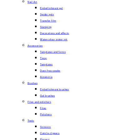
Nail Art
Embellishment gel
Spider gels
Transfer film
Stamping
Decorations and effects
Watercolour water ink
Accessories
Templates and forms
Tipsy
Templates
Dust-free swabs
Acsesoria
Brushes
Embellishment brushes
Gel brushes
Files and polishers
Files
Polishers
Tools
Scissors
Cuticle clippers
Pincers