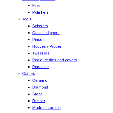
Files
Polishers
Tools
Scissors
Cuticle clippers
Pincers
Hooves / Probes
Tweezers
Pedicure files and covers
Pododisc
Cutters
Ceramic
Diamond
Stone
Rubber
Made of carbide