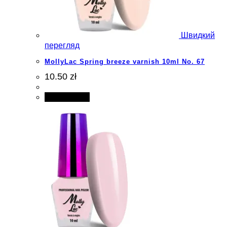
Швидкий
перегляд
MollyLac Spring breeze varnish 10ml No. 67
10.50 zł
Add to cart