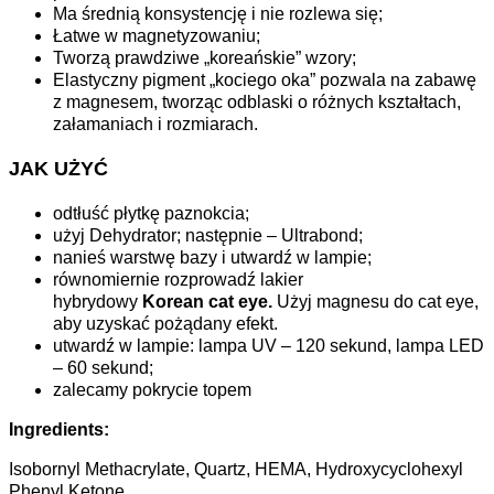
Ma średnią konsystencję i nie rozlewa się;
Łatwe w magnetyzowaniu;
Tworzą prawdziwe „koreańskie” wzory;
Elastyczny pigment „kociego oka” pozwala na zabawę
z magnesem, tworząc odblaski o różnych kształtach,
załamaniach i rozmiarach.
JAK UŻYĆ
odtłuść płytkę paznokcia;
użyj Dehydrator; następnie – Ultrabond;
nanieś warstwę bazy i utwardź w lampie;
równomiernie rozprowadź lakier
hybrydowy
Korean
cat eye.
Użyj magnesu do cat eye,
aby uzyskać pożądany efekt.
utwardź w lampie: lampa UV – 120 sekund, lampa LED
– 60 sekund;
zalecamy pokrycie topem
Ingredients:
Isobornyl Methacrylate, Quartz, HEMA, Hydroxycyclohexyl
Phenyl Ketone