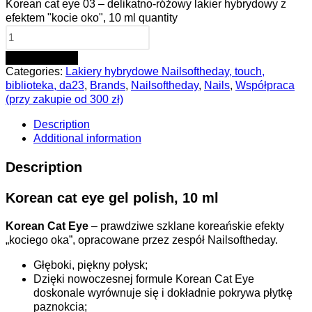
Korean cat eye 03 – delikatno-różowy lakier hybrydowy z
efektem "kocie oko", 10 ml quantity
ADD TO CART
Categories:
Lakiery hybrydowe Nailsoftheday, touch,
biblioteka, da23
,
Brands
,
Nailsoftheday
,
Nails
,
Współpraca
(przy zakupie od 300 zł)
Description
Additional information
Description
Korean cat eye gel polish, 10 ml
Korean Cat Eye
– prawdziwe szklane koreańskie efekty
„kociego oka”, opracowane przez zespół Nailsoftheday.
Głęboki, piękny połysk;
Dzięki nowoczesnej formule Korean Cat Eye
doskonale wyrównuje się i dokładnie pokrywa płytkę
paznokcia;