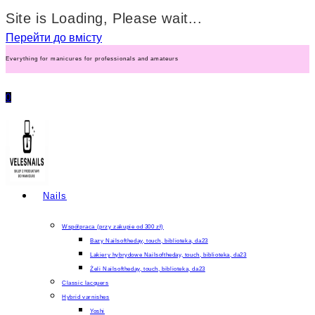
Site is Loading, Please wait...
Перейти до вмісту
Everything for manicures for professionals and amateurs
0
Nails
Współpraca (przy zakupie od 300 zł)
Bazy Nailsoftheday, touch, biblioteka, da23
Lakiery hybrydowe Nailsoftheday, touch, biblioteka, da23
Żeli Nailsoftheday, touch, biblioteka, da23
Classic lacquers
Hybrid varnishes
Yoshi