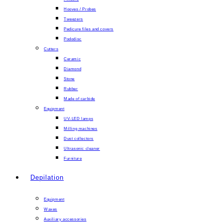
Hooves / Probes
Tweezers
Pedicure files and covers
Pododisc
Cutters
Ceramic
Diamond
Stone
Rubber
Made of carbide
Equipment
UV-LED lamps
Milling machines
Dust collectors
Ultrasonic cleaner
Furniture
Depilation
Equipment
Waxes
Auxiliary accessories