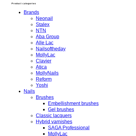
Product categories
Brands
Neonail
Stalex
NTN
Aba Group
Alle Lac
Nailsoftheday
MollyLac
Clavier
Atica
MollyNails
Reform
Yoshi
Nails
Brushes
Embellishment brushes
Gel brushes
Classic lacquers
Hybrid varnishes
SAGA Professional
MollyLac