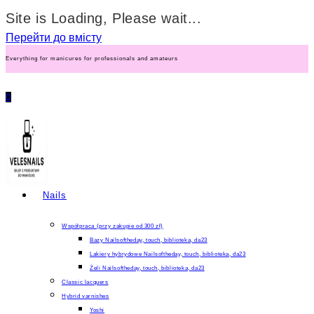
Site is Loading, Please wait...
Перейти до вмісту
Everything for manicures for professionals and amateurs
0
Nails
Współpraca (przy zakupie od 300 zł)
Bazy Nailsoftheday, touch, biblioteka, da23
Lakiery hybrydowe Nailsoftheday, touch, biblioteka, da23
Żeli Nailsoftheday, touch, biblioteka, da23
Classic lacquers
Hybrid varnishes
Yoshi