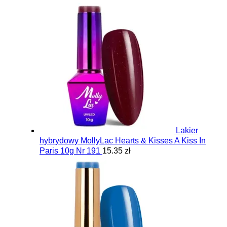
Lakier
hybrydowy MollyLac Hearts & Kisses A Kiss In
Paris 10g Nr 191
15.35 zł