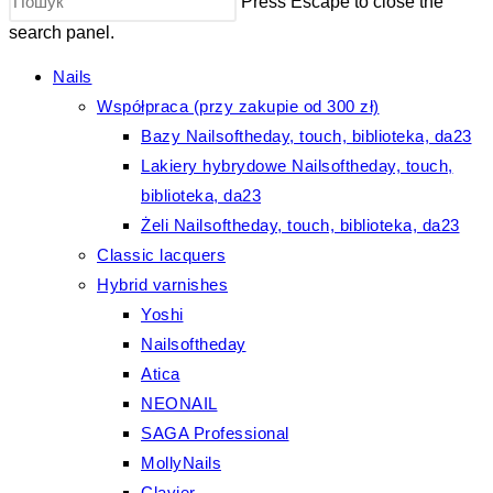
Press Escape to close the
search panel.
Nails
Współpraca (przy zakupie od 300 zł)
Bazy Nailsoftheday, touch, biblioteka, da23
Lakiery hybrydowe Nailsoftheday, touch,
biblioteka, da23
Żeli Nailsoftheday, touch, biblioteka, da23
Classic lacquers
Hybrid varnishes
Yoshi
Nailsoftheday
Atica
NEONAIL
SAGA Professional
MollyNails
Clavier