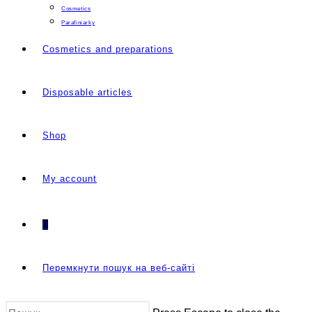
Cosmetics
Parafiniarky
Cosmetics and preparations
Disposable articles
Shop
My account
0
Перемкнути пошук на веб-сайті