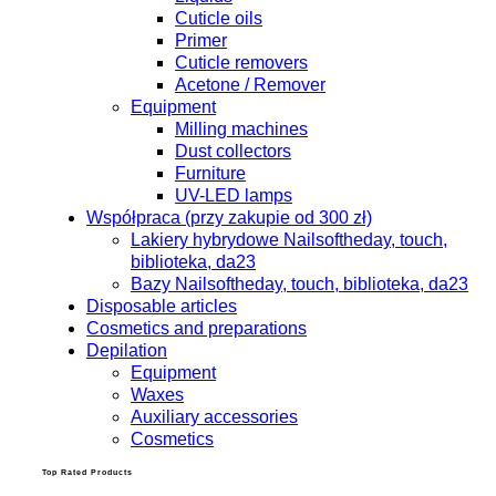
Cuticle oils
Primer
Cuticle removers
Acetone / Remover
Equipment
Milling machines
Dust collectors
Furniture
UV-LED lamps
Współpraca (przy zakupie od 300 zł)
Lakiery hybrydowe Nailsoftheday, touch,
biblioteka, da23
Bazy Nailsoftheday, touch, biblioteka, da23
Disposable articles
Cosmetics and preparations
Depilation
Equipment
Waxes
Auxiliary accessories
Cosmetics
Top Rated Products