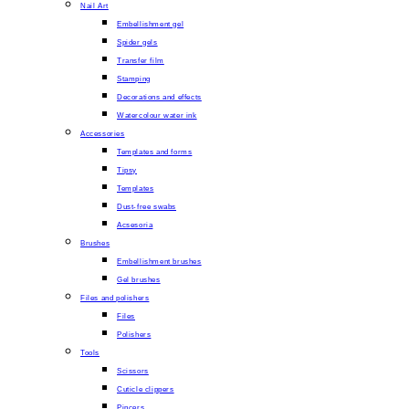
Nail Art
Embellishment gel
Spider gels
Transfer film
Stamping
Decorations and effects
Watercolour water ink
Accessories
Templates and forms
Tipsy
Templates
Dust-free swabs
Acsesoria
Brushes
Embellishment brushes
Gel brushes
Files and polishers
Files
Polishers
Tools
Scissors
Cuticle clippers
Pincers