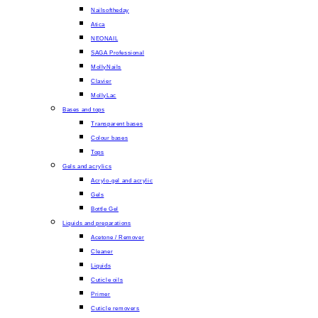
Nailsoftheday
Atica
NEONAIL
SAGA Professional
MollyNails
Clavier
MollyLac
Bases and tops
Transparent bases
Colour bases
Tops
Gels and acrylics
Acrylo-gel and acrylic
Gels
Bottle Gel
Liquids and preparations
Acetone / Remover
Cleaner
Liquids
Cuticle oils
Primer
Cuticle removers