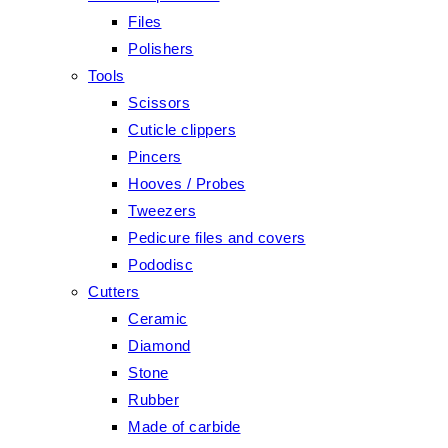
Files
Polishers
Tools
Scissors
Cuticle clippers
Pincers
Hooves / Probes
Tweezers
Pedicure files and covers
Pododisc
Cutters
Ceramic
Diamond
Stone
Rubber
Made of carbide