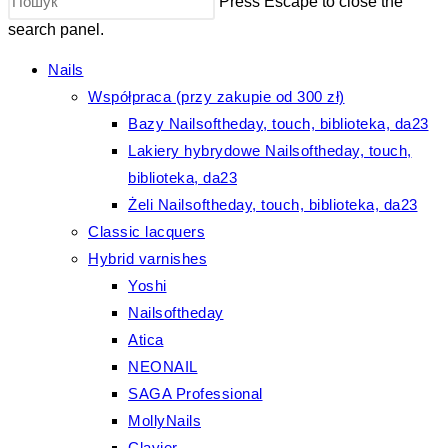
Press Escape to close the
search panel.
Nails
Współpraca (przy zakupie od 300 zł)
Bazy Nailsoftheday, touch, biblioteka, da23
Lakiery hybrydowe Nailsoftheday, touch,
biblioteka, da23
Żeli Nailsoftheday, touch, biblioteka, da23
Classic lacquers
Hybrid varnishes
Yoshi
Nailsoftheday
Atica
NEONAIL
SAGA Professional
MollyNails
Clavier