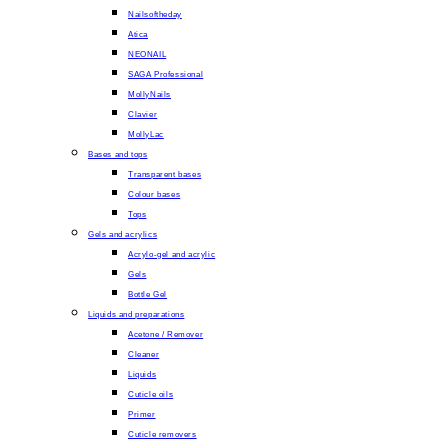
Nailsoftheday
Atica
NEONAIL
SAGA Professional
MollyNails
Clavier
MollyLac
Bases and tops
Transparent bases
Colour bases
Tops
Gels and acrylics
Acrylo-gel and acrylic
Gels
Bottle Gel
Liquids and preparations
Acetone / Remover
Cleaner
Liquids
Cuticle oils
Primer
Cuticle removers