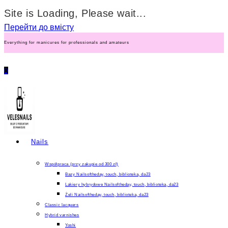
Site is Loading, Please wait...
Перейти до вмісту
Everything for manicures for professionals and amateurs
0
Nails
Współpraca (przy zakupie od 300 zł)
Bazy Nailsoftheday, touch, biblioteka, da23
Lakiery hybrydowe Nailsoftheday, touch, biblioteka, da23
Żeli Nailsoftheday, touch, biblioteka, da23
Classic lacquers
Hybrid varnishes
Yoshi