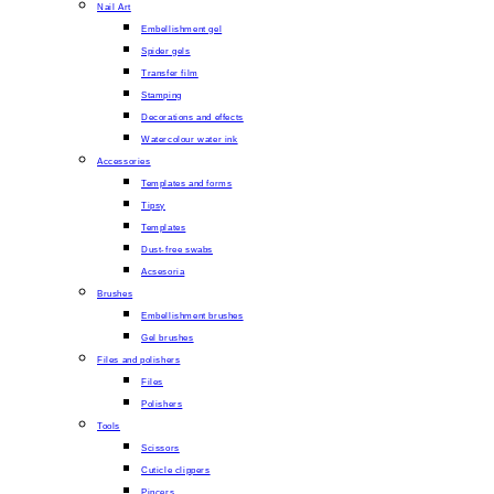
Nail Art
Embellishment gel
Spider gels
Transfer film
Stamping
Decorations and effects
Watercolour water ink
Accessories
Templates and forms
Tipsy
Templates
Dust-free swabs
Acsesoria
Brushes
Embellishment brushes
Gel brushes
Files and polishers
Files
Polishers
Tools
Scissors
Cuticle clippers
Pincers