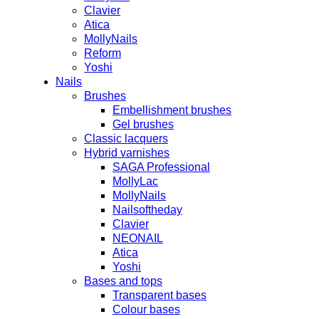
Clavier
Atica
MollyNails
Reform
Yoshi
Nails
Brushes
Embellishment brushes
Gel brushes
Classic lacquers
Hybrid varnishes
SAGA Professional
MollyLac
MollyNails
Nailsoftheday
Clavier
NEONAIL
Atica
Yoshi
Bases and tops
Transparent bases
Colour bases