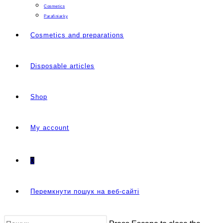
Cosmetics
Parafiniarky
Cosmetics and preparations
Disposable articles
Shop
My account
0
Перемкнути пошук на веб-сайті