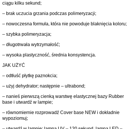
ciągu kilku sekund;
– brak uczucia grzania podczas polimeryzacji;
– nowoczesna formuła, która nie powoduje blaknięcia koloru;
– szybka polimeryzacja;
– długotrwała wytrzymałość;
– wysoka plastyczność, średnia konsystencja.
JAK UŻYĆ
– odtłuść płytkę paznokcia;
– użyj dehydrator; następnie – ultrabond;
– nanieś pierwszą cienką warstwę elastycznej bazy Rubber
base i utwardź w lampie;
– równomiernie rozprowadź Cover base NEW i dokładnie
wypoziomuj;
– utwardź w lampie: lampa UV – 120 sekund, lampa LED –