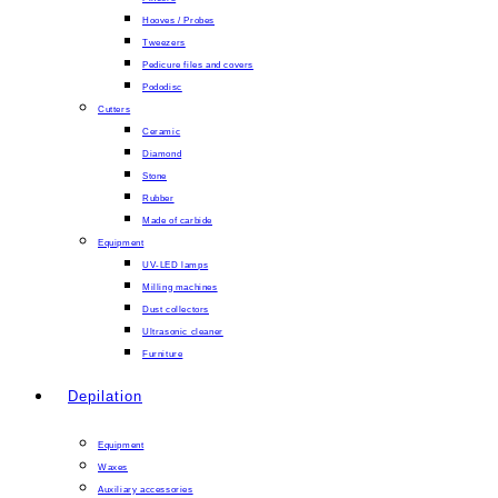
Hooves / Probes
Tweezers
Pedicure files and covers
Pododisc
Cutters
Ceramic
Diamond
Stone
Rubber
Made of carbide
Equipment
UV-LED lamps
Milling machines
Dust collectors
Ultrasonic cleaner
Furniture
Depilation
Equipment
Waxes
Auxiliary accessories