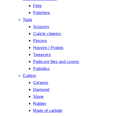
Files
Polishers
Tools
Scissors
Cuticle clippers
Pincers
Hooves / Probes
Tweezers
Pedicure files and covers
Pododisc
Cutters
Ceramic
Diamond
Stone
Rubber
Made of carbide