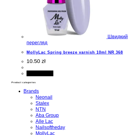
Швидкий
перегляд
MollyLac Spring breeze varnish 10ml NR 368
10.50 zł
Add to cart
Product categories
Brands
Neonail
Stalex
NTN
Aba Group
Alle Lac
Nailsoftheday
MollyLac