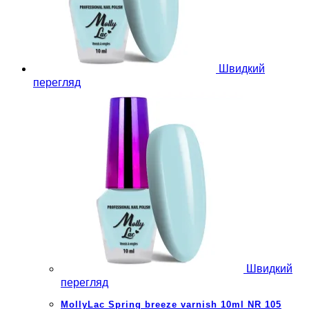
Швидкий
перегляд
Швидкий
перегляд
MollyLac Spring breeze varnish 10ml NR 105