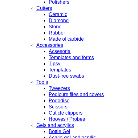
Polishers
Cutters
Ceramic
Diamond
Stone
Rubber
Made of carbide
Accessories
Acsesoria
Templates and forms
Tipsy
Templates
Dust-free swabs
Tools
Tweezers
Pedicure files and covers
Pododisc
Scissors
Cuticle clippers
Hooves / Probes
Gels and acrylics
Bottle Gel
Acrylo-gel and acrylic