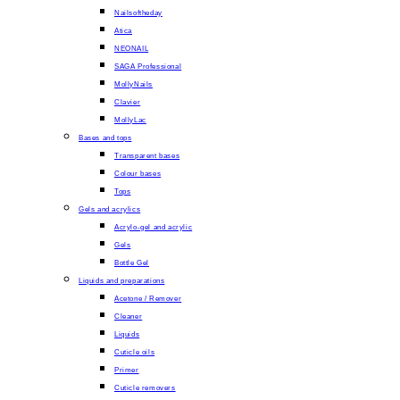
Nailsoftheday
Atica
NEONAIL
SAGA Professional
MollyNails
Clavier
MollyLac
Bases and tops
Transparent bases
Colour bases
Tops
Gels and acrylics
Acrylo-gel and acrylic
Gels
Bottle Gel
Liquids and preparations
Acetone / Remover
Cleaner
Liquids
Cuticle oils
Primer
Cuticle removers