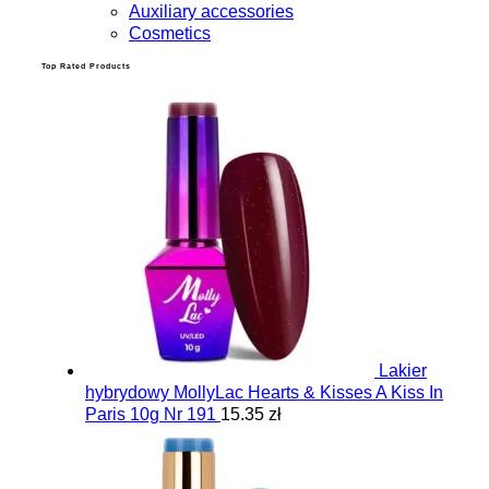
Auxiliary accessories
Cosmetics
Top Rated Products
Lakier
hybrydowy MollyLac Hearts & Kisses A Kiss In
Paris 10g Nr 191
15.35 zł