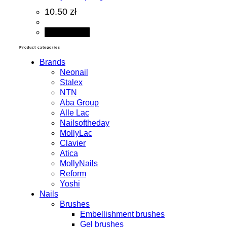
10.50 zł
Add to cart
Product categories
Brands
Neonail
Stalex
NTN
Aba Group
Alle Lac
Nailsoftheday
MollyLac
Clavier
Atica
MollyNails
Reform
Yoshi
Nails
Brushes
Embellishment brushes
Gel brushes