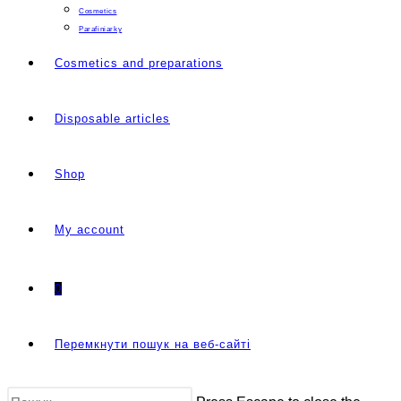
Cosmetics
Parafiniarky
Cosmetics and preparations
Disposable articles
Shop
My account
0
Перемкнути пошук на веб-сайті