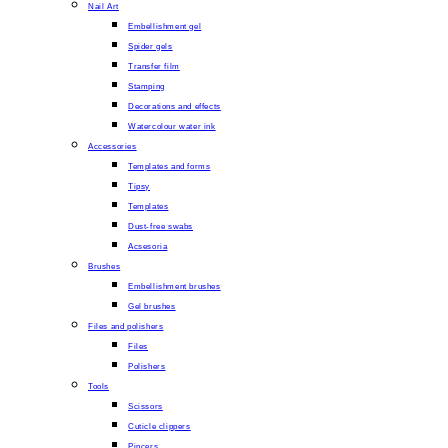
Nail Art
Embellishment gel
Spider gels
Transfer film
Stamping
Decorations and effects
Watercolour water ink
Accessories
Templates and forms
Tipsy
Templates
Dust-free swabs
Acsesoria
Brushes
Embellishment brushes
Gel brushes
Files and polishers
Files
Polishers
Tools
Scissors
Cuticle clippers
Pincers