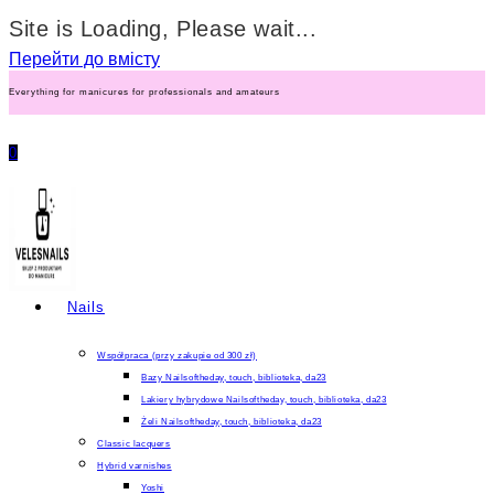
Site is Loading, Please wait...
Перейти до вмісту
Everything for manicures for professionals and amateurs
0
Nails
Współpraca (przy zakupie od 300 zł)
Bazy Nailsoftheday, touch, biblioteka, da23
Lakiery hybrydowe Nailsoftheday, touch, biblioteka, da23
Żeli Nailsoftheday, touch, biblioteka, da23
Classic lacquers
Hybrid varnishes
Yoshi