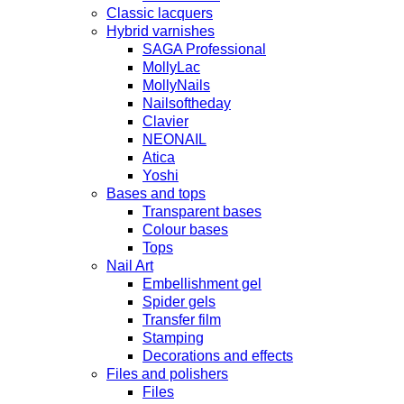
Classic lacquers
Hybrid varnishes
SAGA Professional
MollyLac
MollyNails
Nailsoftheday
Clavier
NEONAIL
Atica
Yoshi
Bases and tops
Transparent bases
Colour bases
Tops
Nail Art
Embellishment gel
Spider gels
Transfer film
Stamping
Decorations and effects
Files and polishers
Files