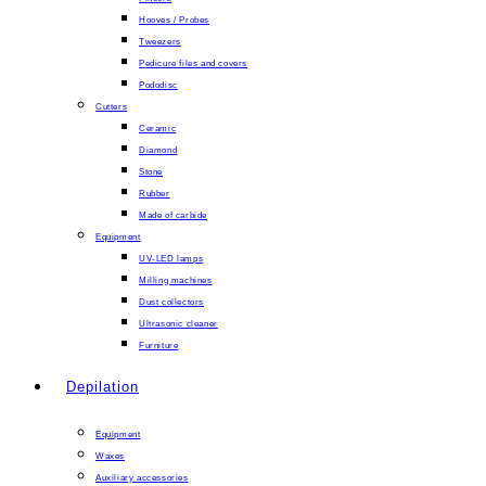
Hooves / Probes
Tweezers
Pedicure files and covers
Pododisc
Cutters
Ceramic
Diamond
Stone
Rubber
Made of carbide
Equipment
UV-LED lamps
Milling machines
Dust collectors
Ultrasonic cleaner
Furniture
Depilation
Equipment
Waxes
Auxiliary accessories