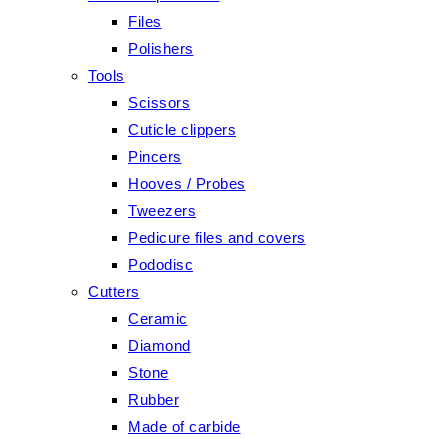
Files
Polishers
Tools
Scissors
Cuticle clippers
Pincers
Hooves / Probes
Tweezers
Pedicure files and covers
Pododisc
Cutters
Ceramic
Diamond
Stone
Rubber
Made of carbide