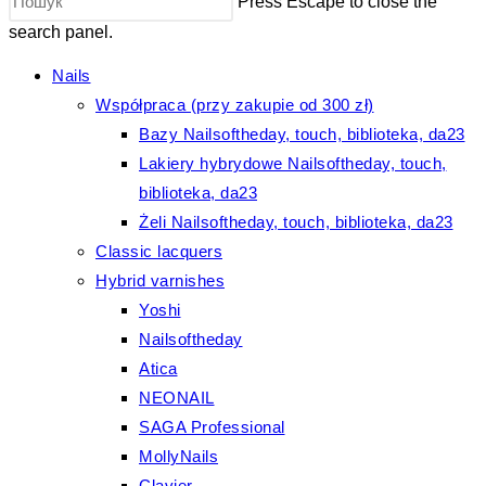
Press Escape to close the
search panel.
Nails
Współpraca (przy zakupie od 300 zł)
Bazy Nailsoftheday, touch, biblioteka, da23
Lakiery hybrydowe Nailsoftheday, touch,
biblioteka, da23
Żeli Nailsoftheday, touch, biblioteka, da23
Classic lacquers
Hybrid varnishes
Yoshi
Nailsoftheday
Atica
NEONAIL
SAGA Professional
MollyNails
Clavier