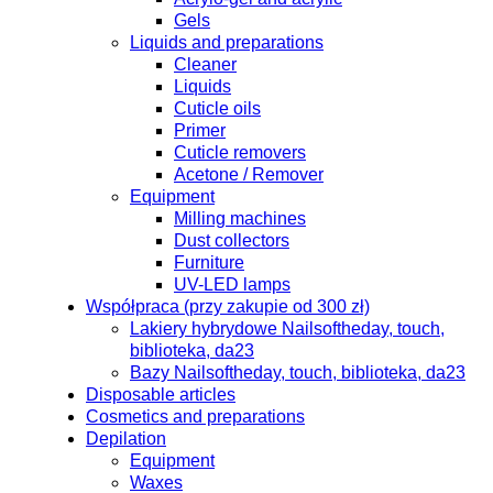
Gels
Liquids and preparations
Cleaner
Liquids
Cuticle oils
Primer
Cuticle removers
Acetone / Remover
Equipment
Milling machines
Dust collectors
Furniture
UV-LED lamps
Współpraca (przy zakupie od 300 zł)
Lakiery hybrydowe Nailsoftheday, touch,
biblioteka, da23
Bazy Nailsoftheday, touch, biblioteka, da23
Disposable articles
Cosmetics and preparations
Depilation
Equipment
Waxes