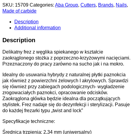
SKU:
15709
Categories:
Aba Group
,
Cutters
,
Brands
,
Nails
,
Made of carbide
Description
Additional information
Description
Delikatny frez z węglika spiekanego w kształcie
zaokrąglonego stożka z poprzeczno-krzyżowymi nacięciami.
Przeznaczony do pracy zarówno na sucho jak i na mokro.
Idealny do usuwania hybrydy z naturalnej płytki paznokcia
jak również z powierzchni żelowych I akrylowych. Sprawdzi
się również przy zabiegach podologicznych- wygładzenie
zrogowaciałych paznokci, opracowanie odcisków.
Zaokrąglona główka będzie idealna dla początkujących
stylistek. Frez nadaje się do dezynfekcji i sterylizacji. Pasuje
do każdej frezarki typu „twist and lock”
Specyfikacje techniczne:
Średnica trzpienia: 2,34 mm (uniwersalny)