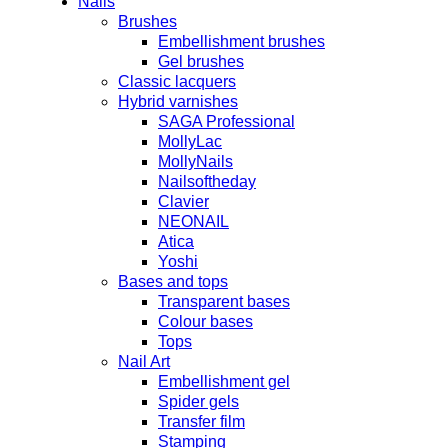
Nails
Brushes
Embellishment brushes
Gel brushes
Classic lacquers
Hybrid varnishes
SAGA Professional
MollyLac
MollyNails
Nailsoftheday
Clavier
NEONAIL
Atica
Yoshi
Bases and tops
Transparent bases
Colour bases
Tops
Nail Art
Embellishment gel
Spider gels
Transfer film
Stamping