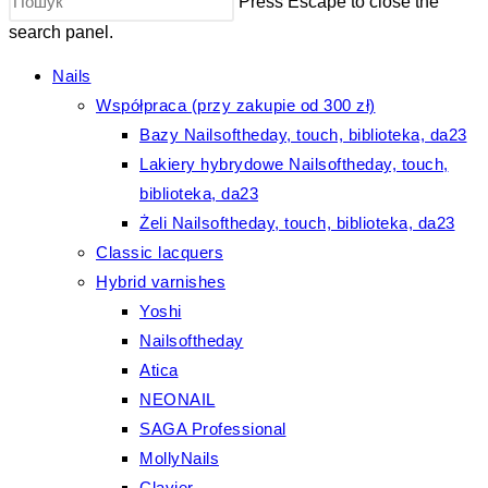
Press Escape to close the
search panel.
Nails
Współpraca (przy zakupie od 300 zł)
Bazy Nailsoftheday, touch, biblioteka, da23
Lakiery hybrydowe Nailsoftheday, touch,
biblioteka, da23
Żeli Nailsoftheday, touch, biblioteka, da23
Classic lacquers
Hybrid varnishes
Yoshi
Nailsoftheday
Atica
NEONAIL
SAGA Professional
MollyNails
Clavier