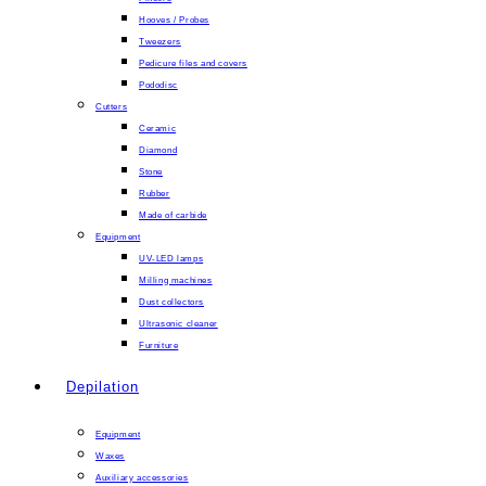
Hooves / Probes
Tweezers
Pedicure files and covers
Pododisc
Cutters
Ceramic
Diamond
Stone
Rubber
Made of carbide
Equipment
UV-LED lamps
Milling machines
Dust collectors
Ultrasonic cleaner
Furniture
Depilation
Equipment
Waxes
Auxiliary accessories