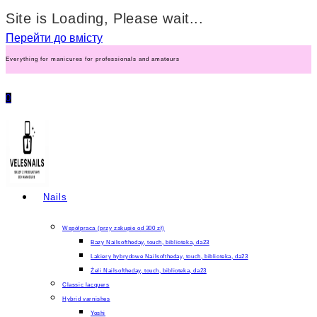
Site is Loading, Please wait...
Перейти до вмісту
Everything for manicures for professionals and amateurs
0
Nails
Współpraca (przy zakupie od 300 zł)
Bazy Nailsoftheday, touch, biblioteka, da23
Lakiery hybrydowe Nailsoftheday, touch, biblioteka, da23
Żeli Nailsoftheday, touch, biblioteka, da23
Classic lacquers
Hybrid varnishes
Yoshi