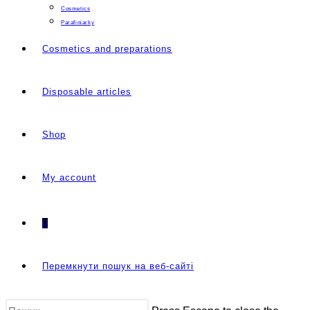
Cosmetics
Parafiniarky
Cosmetics and preparations
Disposable articles
Shop
My account
0
Перемкнути пошук на веб-сайті