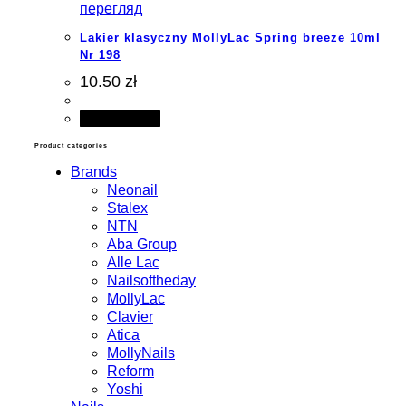
перегляд
Lakier klasyczny MollyLac Spring breeze 10ml
Nr 198
10.50 zł
Add to cart
Product categories
Brands
Neonail
Stalex
NTN
Aba Group
Alle Lac
Nailsoftheday
MollyLac
Clavier
Atica
MollyNails
Reform
Yoshi