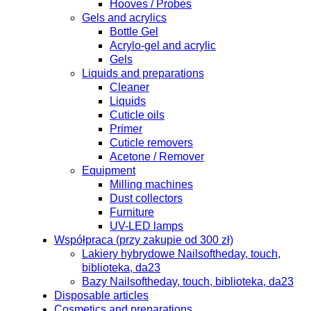
Hooves / Probes
Gels and acrylics
Bottle Gel
Acrylo-gel and acrylic
Gels
Liquids and preparations
Cleaner
Liquids
Cuticle oils
Primer
Cuticle removers
Acetone / Remover
Equipment
Milling machines
Dust collectors
Furniture
UV-LED lamps
Współpraca (przy zakupie od 300 zł)
Lakiery hybrydowe Nailsoftheday, touch,
biblioteka, da23
Bazy Nailsoftheday, touch, biblioteka, da23
Disposable articles
Cosmetics and preparations