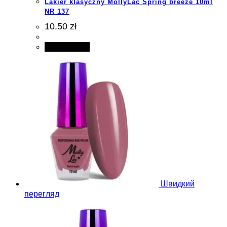
Lakier klasyczny MollyLac Spring breeze 10ml
NR 137
10.50 zł
Add to cart
Швидкий
перегляд