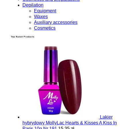
Depilation
Equipment
Waxes
Auxiliary accessories
Cosmetics
Top Rated Products
Lakier
hybrydowy MollyLac Hearts & Kisses A Kiss In
Paris 10g Nr 191
15.35 zł