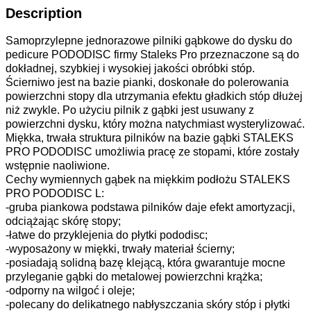
Description
Samoprzylepne jednorazowe pilniki gąbkowe do dysku do
pedicure PODODISC firmy Staleks Pro przeznaczone są do
dokładnej, szybkiej i wysokiej jakości obróbki stóp.
Ścierniwo jest na bazie pianki, doskonałe do polerowania
powierzchni stopy dla utrzymania efektu gładkich stóp dłużej
niż zwykle. Po użyciu pilnik z gąbki jest usuwany z
powierzchni dysku, który można natychmiast wysterylizować.
Miękka, trwała struktura pilników na bazie gąbki STALEKS
PRO PODODISC umożliwia pracę ze stopami, które zostały
wstępnie naoliwione.
Cechy wymiennych gąbek na miękkim podłożu STALEKS
PRO PODODISC L:
-gruba piankowa podstawa pilników daje efekt amortyzacji,
odciążając skórę stopy;
-łatwe do przyklejenia do płytki pododisc;
-wyposażony w miękki, trwały materiał ścierny;
-posiadają solidną bazę klejącą, która gwarantuje mocne
przyleganie gąbki do metalowej powierzchni krążka;
-odporny na wilgoć i oleje;
-polecany do delikatnego nabłyszczania skóry stóp i płytki