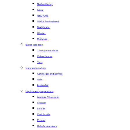
Nailsoftheday
Atica
NEONAIL
SAGA Professional
MollyNails
Clavier
MollyLac
Bases and tops
Transparent bases
Colour bases
Tops
Gels and acrylics
Acrylo-gel and acrylic
Gels
Bottle Gel
Liquids and preparations
Acetone / Remover
Cleaner
Liquids
Cuticle oils
Primer
Cuticle removers