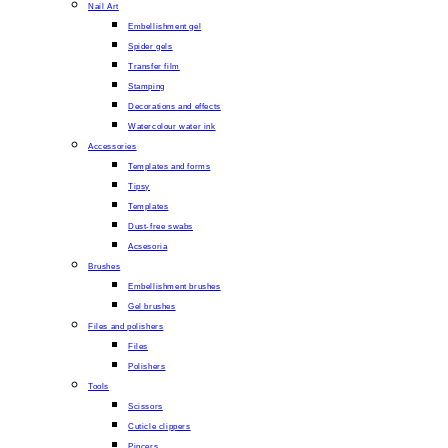
Nail Art
Embellishment gel
Spider gels
Transfer film
Stamping
Decorations and effects
Watercolour water ink
Accessories
Templates and forms
Tipsy
Templates
Dust-free swabs
Acsesoria
Brushes
Embellishment brushes
Gel brushes
Files and polishers
Files
Polishers
Tools
Scissors
Cuticle clippers
Pincers