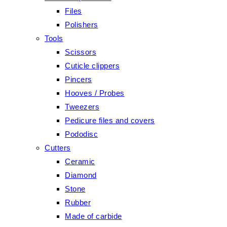
Files
Polishers
Tools
Scissors
Cuticle clippers
Pincers
Hooves / Probes
Tweezers
Pedicure files and covers
Pododisc
Cutters
Ceramic
Diamond
Stone
Rubber
Made of carbide