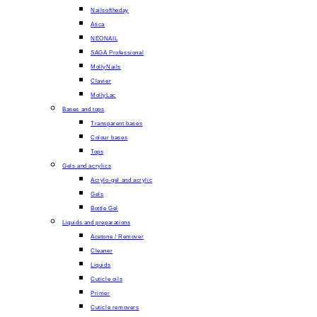
Nailsoftheday
Atica
NEONAIL
SAGA Professional
MollyNails
Clavier
MollyLac
Bases and tops
Transparent bases
Colour bases
Tops
Gels and acrylics
Acrylo-gel and acrylic
Gels
Bottle Gel
Liquids and preparations
Acetone / Remover
Cleaner
Liquids
Cuticle oils
Primer
Cuticle removers