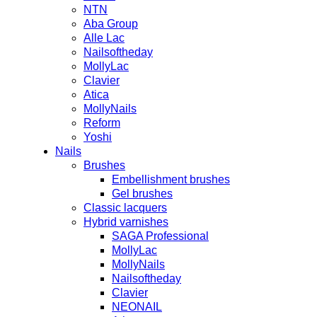
NTN
Aba Group
Alle Lac
Nailsoftheday
MollyLac
Clavier
Atica
MollyNails
Reform
Yoshi
Nails
Brushes
Embellishment brushes
Gel brushes
Classic lacquers
Hybrid varnishes
SAGA Professional
MollyLac
MollyNails
Nailsoftheday
Clavier
NEONAIL