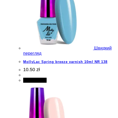
Швидкий
перегляд
MollyLac Spring breeze varnish 10ml NR 138
10.50 zł
Add to cart