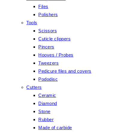
Files
Polishers
Tools
Scissors
Cuticle clippers
Pincers
Hooves / Probes
Tweezers
Pedicure files and covers
Pododisc
Cutters
Ceramic
Diamond
Stone
Rubber
Made of carbide