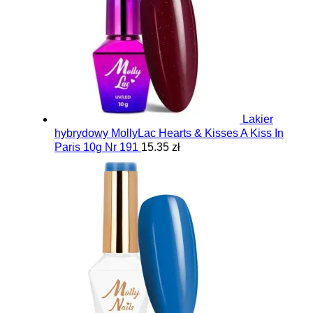
Lakier
hybrydowy MollyLac Hearts & Kisses A Kiss In
Paris 10g Nr 191
15.35 zł