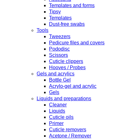
Templates and forms
Tipsy
Templates
Dust-free swabs
Tools
Tweezers
Pedicure files and covers
Pododisc
Scissors
Cuticle clippers
Hooves / Probes
Gels and acrylics
Bottle Gel
Acrylo-gel and acrylic
Gels
Liquids and preparations
Cleaner
Liquids
Cuticle oils
Primer
Cuticle removers
Acetone / Remover