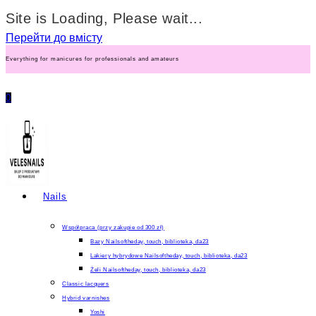
Site is Loading, Please wait...
Перейти до вмісту
Everything for manicures for professionals and amateurs
0
Nails
Współpraca (przy zakupie od 300 zł)
Bazy Nailsoftheday, touch, biblioteka, da23
Lakiery hybrydowe Nailsoftheday, touch, biblioteka, da23
Żeli Nailsoftheday, touch, biblioteka, da23
Classic lacquers
Hybrid varnishes
Yoshi