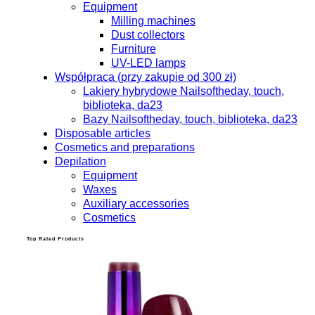
Equipment
Milling machines
Dust collectors
Furniture
UV-LED lamps
Współpraca (przy zakupie od 300 zł)
Lakiery hybrydowe Nailsoftheday, touch,
biblioteka, da23
Bazy Nailsoftheday, touch, biblioteka, da23
Disposable articles
Cosmetics and preparations
Depilation
Equipment
Waxes
Auxiliary accessories
Cosmetics
Top Rated Products