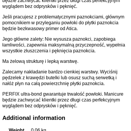
będzie zachwycać klientki przez długi czas perfekcyjnym
wyglądem bez odprysków i pęknięć.
Jeśli pracujesz z problematycznymi paznokciami, głównym
pomocnikiem w przyleganiu powłoki do płytki paznokcia
będzie bezkwasowy primer od Atica.
Jego główne zalety: Nie wysusza paznokci, zapobiega
łamliwości, zapewnia maksymalną przyczepność, wypełnia
wszystkie złuszczenia i pęknięcia paznokcia.
Ma żelową strukturę i lepką warstwę.
Zalecamy nakładanie bardzo cienkiej warstwy. Wyciśnij
pędzelek z krawędzi butelki lub osusz suchą serwetką i
nałóż płyn na całą powierzchnię płytki paznokcia.
PERFIX ultra-bond gwarantuje trwałość powłoki. Manicure
będzie zachwycać klientki przez długi czas perfekcyjnym
wyglądem bez odprysków i pęknięć.
Additional information
Weight
0,06 kg