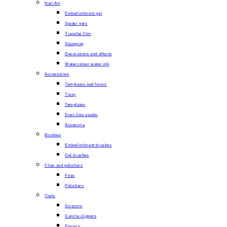
Nail Art
Embellishment gel
Spider gels
Transfer film
Stamping
Decorations and effects
Watercolour water ink
Accessories
Templates and forms
Tipsy
Templates
Dust-free swabs
Acsesoria
Brushes
Embellishment brushes
Gel brushes
Files and polishers
Files
Polishers
Tools
Scissors
Cuticle clippers
Pincers