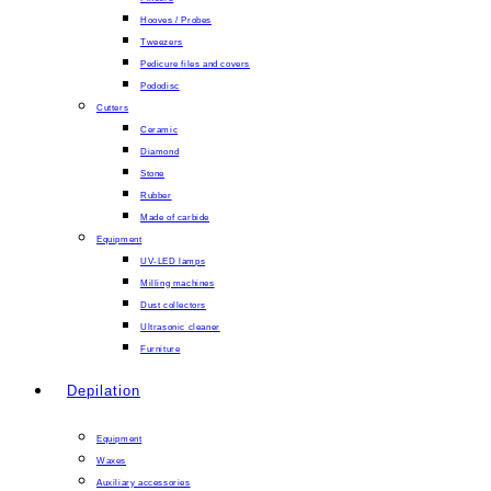
Hooves / Probes
Tweezers
Pedicure files and covers
Pododisc
Cutters
Ceramic
Diamond
Stone
Rubber
Made of carbide
Equipment
UV-LED lamps
Milling machines
Dust collectors
Ultrasonic cleaner
Furniture
Depilation
Equipment
Waxes
Auxiliary accessories