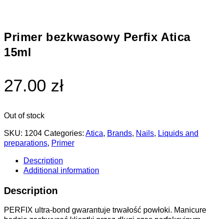
Primer bezkwasowy Perfix Atica
15ml
27.00 zł
Out of stock
SKU:
1204
Categories:
Atica
,
Brands
,
Nails
,
Liquids and
preparations
,
Primer
Description
Additional information
Description
PERFIX ultra-bond gwarantuje trwałość powłoki. Manicure