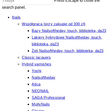
Press Escape to close the
search panel.
Nails
Współpraca (przy zakupie od 300 zł)
Bazy Nailsoftheday, touch, biblioteka, da23
Lakiery hybrydowe Nailsoftheday, touch,
biblioteka, da23
Żeli Nailsoftheday, touch, biblioteka, da23
Classic lacquers
Hybrid varnishes
Yoshi
Nailsoftheday
Atica
NEONAIL
SAGA Professional
MollyNails
Clavier