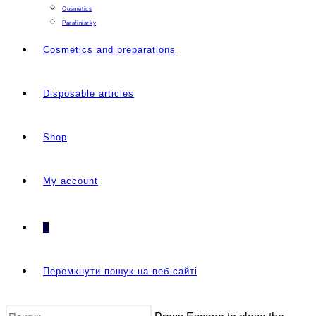
Cosmetics
Parafiniarky
Cosmetics and preparations
Disposable articles
Shop
My account
0
Перемкнути пошук на веб-сайті