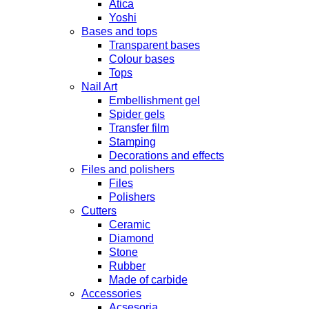
Atica
Yoshi
Bases and tops
Transparent bases
Colour bases
Tops
Nail Art
Embellishment gel
Spider gels
Transfer film
Stamping
Decorations and effects
Files and polishers
Files
Polishers
Cutters
Ceramic
Diamond
Stone
Rubber
Made of carbide
Accessories
Acsesoria