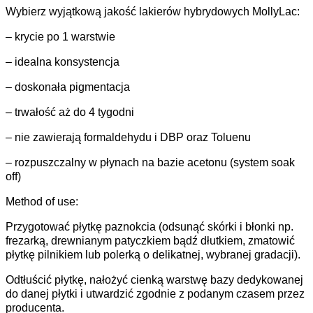
Wybierz wyjątkową jakość lakierów hybrydowych MollyLac:
– krycie po 1 warstwie
– idealna konsystencja
– doskonała pigmentacja
– trwałość aż do 4 tygodni
– nie zawierają formaldehydu i DBP oraz Toluenu
– rozpuszczalny w płynach na bazie acetonu (system soak
off)
Method of use:
Przygotować płytkę paznokcia (odsunąć skórki i błonki np.
frezarką, drewnianym patyczkiem bądź dłutkiem, zmatowić
płytkę pilnikiem lub polerką o delikatnej, wybranej gradacji).
Odtłuścić płytkę, nałożyć cienką warstwę bazy dedykowanej
do danej płytki i utwardzić zgodnie z podanym czasem przez
producenta.