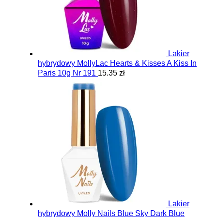
Lakier
hybrydowy MollyLac Hearts & Kisses A Kiss In
Paris 10g Nr 191
15.35 zł
Lakier
hybrydowy Molly Nails Blue Sky Dark Blue