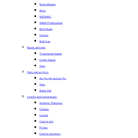
Nailsoftheday
Atica
NEONAIL
SAGA Professional
MollyNails
Clavier
MollyLac
Bases and tops
Transparent bases
Colour bases
Tops
Gels and acrylics
Acrylo-gel and acrylic
Gels
Bottle Gel
Liquids and preparations
Acetone / Remover
Cleaner
Liquids
Cuticle oils
Primer
Cuticle removers