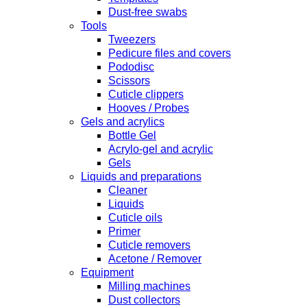
Dust-free swabs
Tools
Tweezers
Pedicure files and covers
Pododisc
Scissors
Cuticle clippers
Hooves / Probes
Gels and acrylics
Bottle Gel
Acrylo-gel and acrylic
Gels
Liquids and preparations
Cleaner
Liquids
Cuticle oils
Primer
Cuticle removers
Acetone / Remover
Equipment
Milling machines
Dust collectors