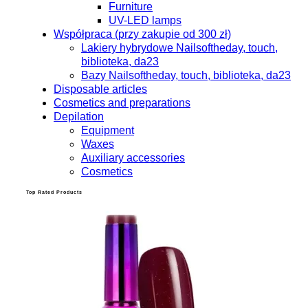
Furniture
UV-LED lamps
Współpraca (przy zakupie od 300 zł)
Lakiery hybrydowe Nailsoftheday, touch,
biblioteka, da23
Bazy Nailsoftheday, touch, biblioteka, da23
Disposable articles
Cosmetics and preparations
Depilation
Equipment
Waxes
Auxiliary accessories
Cosmetics
Top Rated Products