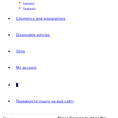
Cosmetics
Parafiniarky
Cosmetics and preparations
Disposable articles
Shop
My account
0
Перемкнути пошук на веб-сайті