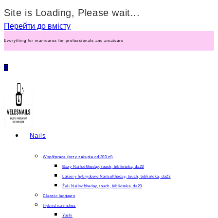
Site is Loading, Please wait...
Перейти до вмісту
Everything for manicures for professionals and amateurs
0
Nails
Współpraca (przy zakupie od 300 zł)
Bazy Nailsoftheday, touch, biblioteka, da23
Lakiery hybrydowe Nailsoftheday, touch, biblioteka, da23
Żeli Nailsoftheday, touch, biblioteka, da23
Classic lacquers
Hybrid varnishes
Yoshi