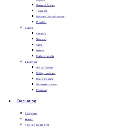
Hooves / Probes
Tweezers
Pedicure files and covers
Pododisc
Cutters
Ceramic
Diamond
Stone
Rubber
Made of carbide
Equipment
UV-LED lamps
Milling machines
Dust collectors
Ultrasonic cleaner
Furniture
Depilation
Equipment
Waxes
Auxiliary accessories