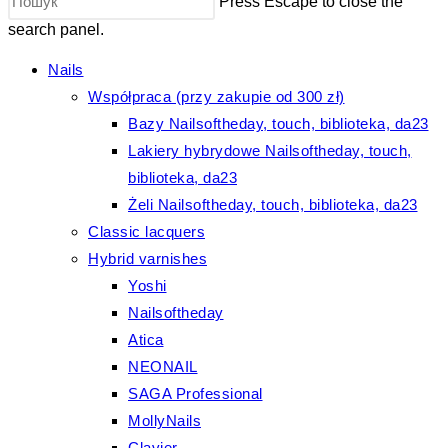
Press Escape to close the
search panel.
Nails
Współpraca (przy zakupie od 300 zł)
Bazy Nailsoftheday, touch, biblioteka, da23
Lakiery hybrydowe Nailsoftheday, touch,
biblioteka, da23
Żeli Nailsoftheday, touch, biblioteka, da23
Classic lacquers
Hybrid varnishes
Yoshi
Nailsoftheday
Atica
NEONAIL
SAGA Professional
MollyNails
Clavier