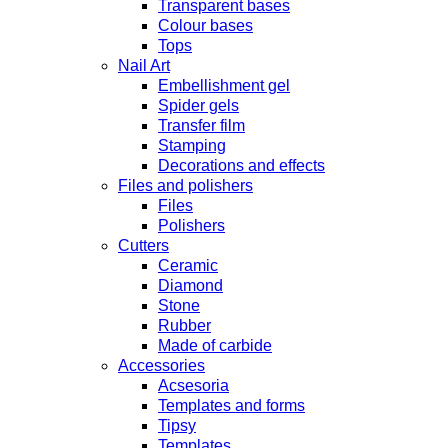
Transparent bases
Colour bases
Tops
Nail Art
Embellishment gel
Spider gels
Transfer film
Stamping
Decorations and effects
Files and polishers
Files
Polishers
Cutters
Ceramic
Diamond
Stone
Rubber
Made of carbide
Accessories
Acsesoria
Templates and forms
Tipsy
Templates