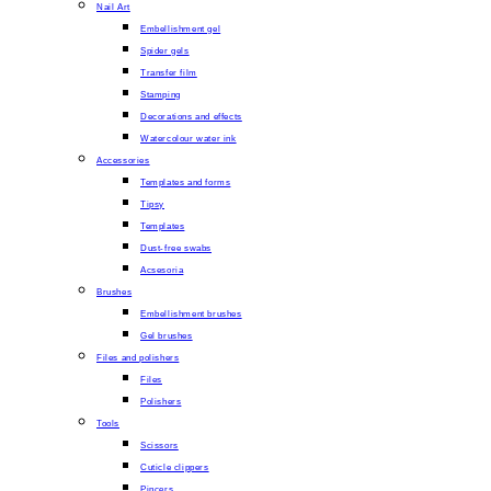
Nail Art
Embellishment gel
Spider gels
Transfer film
Stamping
Decorations and effects
Watercolour water ink
Accessories
Templates and forms
Tipsy
Templates
Dust-free swabs
Acsesoria
Brushes
Embellishment brushes
Gel brushes
Files and polishers
Files
Polishers
Tools
Scissors
Cuticle clippers
Pincers