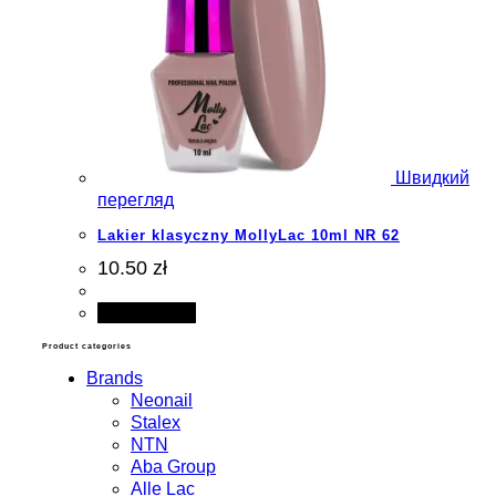
Швидкий
перегляд
Lakier klasyczny MollyLac 10ml NR 62
10.50 zł
Add to cart
Product categories
Brands
Neonail
Stalex
NTN
Aba Group
Alle Lac