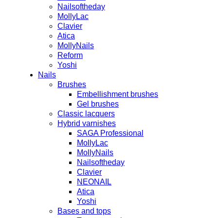
Nailsoftheday
MollyLac
Clavier
Atica
MollyNails
Reform
Yoshi
Nails
Brushes
Embellishment brushes
Gel brushes
Classic lacquers
Hybrid varnishes
SAGA Professional
MollyLac
MollyNails
Nailsoftheday
Clavier
NEONAIL
Atica
Yoshi
Bases and tops