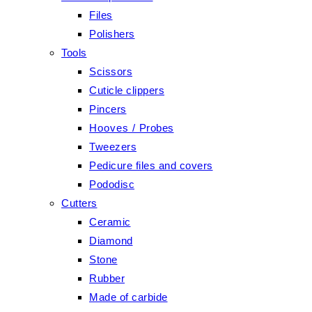
Files
Polishers
Tools
Scissors
Cuticle clippers
Pincers
Hooves / Probes
Tweezers
Pedicure files and covers
Pododisc
Cutters
Ceramic
Diamond
Stone
Rubber
Made of carbide