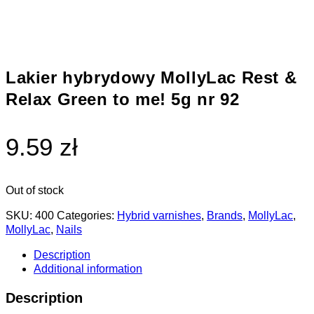
Lakier hybrydowy MollyLac Rest &
Relax Green to me! 5g nr 92
9.59 zł
Out of stock
SKU:
400
Categories:
Hybrid varnishes
,
Brands
,
MollyLac
,
MollyLac
,
Nails
Description
Additional information
Description