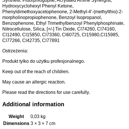
Synthetic Fluorphlogopite, Acrylated Amine Synergist,
Hydroxycyclohexyl Phenyl Ketone,
Phenyldimethoxyacetophenone, 2-Methyl-4’-(methylthio)-2-
morpholinopropiophenone, Benzoyl Isopropanol,
Benzophenone, Ethyl Trimethylbenzoyl Phenylphosphinate,
Nitrocellulose, Silica, [+/-] Tin Oxide, Cl74260, Cl74160,
Cl12490, Cl15850, Cl73360, Cl60725, Cl15980,Cl15985,
Cl77266, Cl42735, Cl77891
Ostrzeżenia:
Produkt tylko do użytku profesjonalnego.
Keep out of the reach of children.
May cause an allergic reaction.
Please read the directions for use carefully.
Additional information
Weight
0,03 kg
Dimensions
3 × 3 × 7 cm