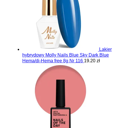
Lakier
hybrydowy Molly Nails Blue Sky Dark Blue
Hema/di-Hema free 8g Nr 116
19.20 zł