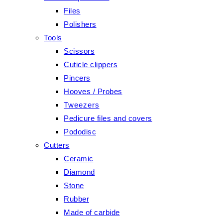
Files
Polishers
Tools
Scissors
Cuticle clippers
Pincers
Hooves / Probes
Tweezers
Pedicure files and covers
Pododisc
Cutters
Ceramic
Diamond
Stone
Rubber
Made of carbide