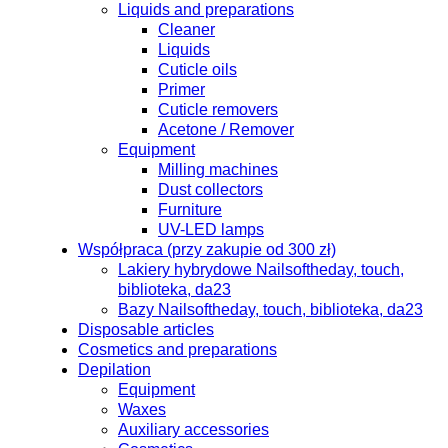
Liquids and preparations
Cleaner
Liquids
Cuticle oils
Primer
Cuticle removers
Acetone / Remover
Equipment
Milling machines
Dust collectors
Furniture
UV-LED lamps
Współpraca (przy zakupie od 300 zł)
Lakiery hybrydowe Nailsoftheday, touch,
biblioteka, da23
Bazy Nailsoftheday, touch, biblioteka, da23
Disposable articles
Cosmetics and preparations
Depilation
Equipment
Waxes
Auxiliary accessories