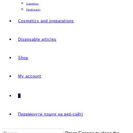
Cosmetics
Parafiniarky
Cosmetics and preparations
Disposable articles
Shop
My account
0
Перемкнути пошук на веб-сайті