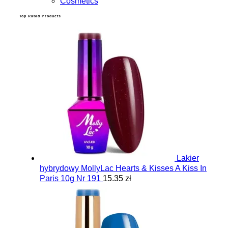
Cosmetics
Top Rated Products
Lakier
hybrydowy MollyLac Hearts & Kisses A Kiss In
Paris 10g Nr 191
15.35 zł