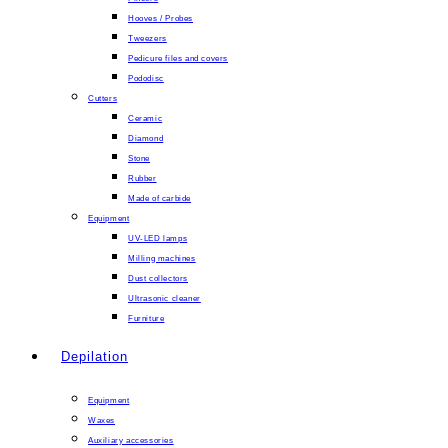
Hooves / Probes
Tweezers
Pedicure files and covers
Pododisc
Cutters
Ceramic
Diamond
Stone
Rubber
Made of carbide
Equipment
UV-LED lamps
Milling machines
Dust collectors
Ultrasonic cleaner
Furniture
Depilation
Equipment
Waxes
Auxiliary accessories