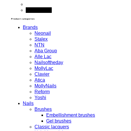
Add to cart
Product categories
Brands
Neonail
Stalex
NTN
Aba Group
Alle Lac
Nailsoftheday
MollyLac
Clavier
Atica
MollyNails
Reform
Yoshi
Nails
Brushes
Embellishment brushes
Gel brushes
Classic lacquers