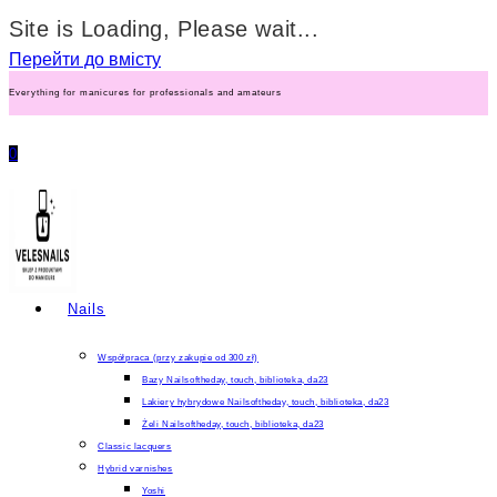
Site is Loading, Please wait...
Перейти до вмісту
Everything for manicures for professionals and amateurs
0
Nails
Współpraca (przy zakupie od 300 zł)
Bazy Nailsoftheday, touch, biblioteka, da23
Lakiery hybrydowe Nailsoftheday, touch, biblioteka, da23
Żeli Nailsoftheday, touch, biblioteka, da23
Classic lacquers
Hybrid varnishes
Yoshi