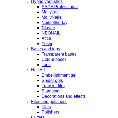
Hybrid varnishes
SAGA Professional
MollyLac
MollyNails
Nailsoftheday
Clavier
NEONAIL
Atica
Yoshi
Bases and tops
Transparent bases
Colour bases
Tops
Nail Art
Embellishment gel
Spider gels
Transfer film
Stamping
Decorations and effects
Files and polishers
Files
Polishers
Cutters