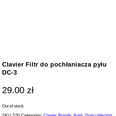
Clavier Filtr do pochłaniacza pyłu
DC-3
29.00 zł
Out of stock
SKU:
520
Categories:
Clavier
,
Brands
,
Nails
,
Dust collectors
,