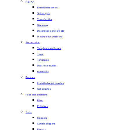
Nail Art
Embellishment gel
Spider gels
Transfer film
Stamping
Decorations and effects
Watercolour water ink
Accessories
Templates and forms
Tipsy
Templates
Dust-free swabs
Acsesoria
Brushes
Embellishment brushes
Gel brushes
Files and polishers
Files
Polishers
Tools
Scissors
Cuticle clippers
Pincers