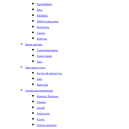
Nailsoftheday
Atica
NEONAIL
SAGA Professional
MollyNails
Clavier
MollyLac
Bases and tops
Transparent bases
Colour bases
Tops
Gels and acrylics
Acrylo-gel and acrylic
Gels
Bottle Gel
Liquids and preparations
Acetone / Remover
Cleaner
Liquids
Cuticle oils
Primer
Cuticle removers