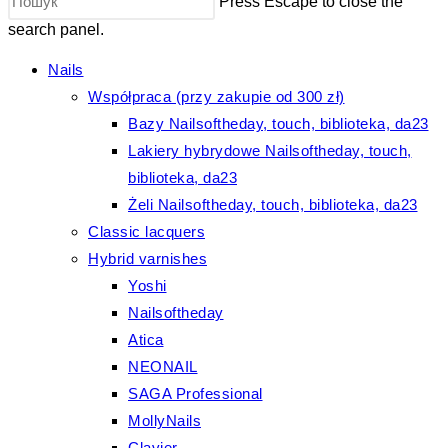
Press Escape to close the
search panel.
Nails
Współpraca (przy zakupie od 300 zł)
Bazy Nailsoftheday, touch, biblioteka, da23
Lakiery hybrydowe Nailsoftheday, touch,
biblioteka, da23
Żeli Nailsoftheday, touch, biblioteka, da23
Classic lacquers
Hybrid varnishes
Yoshi
Nailsoftheday
Atica
NEONAIL
SAGA Professional
MollyNails
Clavier