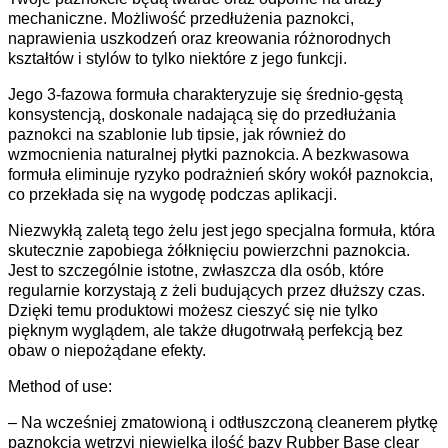
mechaniczne. Możliwość przedłużenia paznokci,
naprawienia uszkodzeń oraz kreowania różnorodnych
kształtów i stylów to tylko niektóre z jego funkcji.
Jego 3-fazowa formuła charakteryzuje się średnio-gęstą
konsystencją, doskonale nadającą się do przedłużania
paznokci na szablonie lub tipsie, jak również do
wzmocnienia naturalnej płytki paznokcia. A bezkwasowa
formuła eliminuje ryzyko podrażnień skóry wokół paznokcia,
co przekłada się na wygodę podczas aplikacji.
Niezwykłą zaletą tego żelu jest jego specjalna formuła, która
skutecznie zapobiega żółknięciu powierzchni paznokcia.
Jest to szczególnie istotne, zwłaszcza dla osób, które
regularnie korzystają z żeli budujących przez dłuższy czas.
Dzięki temu produktowi możesz cieszyć się nie tylko
pięknym wyglądem, ale także długotrwałą perfekcją bez
obaw o niepożądane efekty.
Method of use:
– Na wcześniej zmatowioną i odtłuszczoną cleanerem płytkę
paznokcia wetrzyj niewielką ilość bazy Rubber Base clear