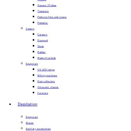
Hooves / Probes
Tweezers
Pedicure files and covers
Pododisc
Cutters
Ceramic
Diamond
Stone
Rubber
Made of carbide
Equipment
UV-LED lamps
Milling machines
Dust collectors
Ultrasonic cleaner
Furniture
Depilation
Equipment
Waxes
Auxiliary accessories