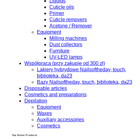
Liquids
Cuticle oils
Primer
Cuticle removers
Acetone / Remover
Equipment
Milling machines
Dust collectors
Furniture
UV-LED lamps
Współpraca (przy zakupie od 300 zł)
Lakiery hybrydowe Nailsoftheday, touch,
biblioteka, da23
Bazy Nailsoftheday, touch, biblioteka, da23
Disposable articles
Cosmetics and preparations
Depilation
Equipment
Waxes
Auxiliary accessories
Cosmetics
Top Rated Products