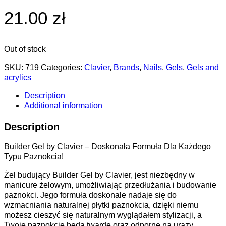
21.00 zł
Out of stock
SKU:
719
Categories:
Clavier
,
Brands
,
Nails
,
Gels
,
Gels and
acrylics
Description
Additional information
Description
Builder Gel by Clavier – Doskonała Formuła Dla Każdego
Typu Paznokcia!
Żel budujący Builder Gel by Clavier, jest niezbędny w
manicure żelowym, umożliwiając przedłużania i budowanie
paznokci. Jego formuła doskonale nadaje się do
wzmacniania naturalnej płytki paznokcia, dzięki niemu
możesz cieszyć się naturalnym wyglądałem stylizacji, a
Twoje paznokcie będą twarde oraz odporne na urazy