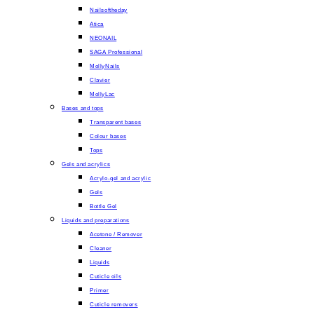
Nailsoftheday
Atica
NEONAIL
SAGA Professional
MollyNails
Clavier
MollyLac
Bases and tops
Transparent bases
Colour bases
Tops
Gels and acrylics
Acrylo-gel and acrylic
Gels
Bottle Gel
Liquids and preparations
Acetone / Remover
Cleaner
Liquids
Cuticle oils
Primer
Cuticle removers