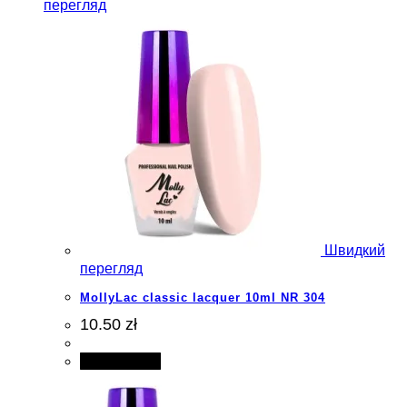
перегляд
Швидкий
перегляд
MollyLac classic lacquer 10ml NR 304
10.50 zł
Add to cart