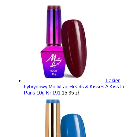
Lakier
hybrydowy MollyLac Hearts & Kisses A Kiss In
Paris 10g Nr 191
15.35 zł