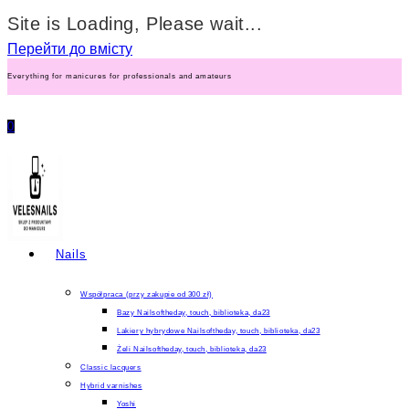
Site is Loading, Please wait...
Перейти до вмісту
Everything for manicures for professionals and amateurs
0
Nails
Współpraca (przy zakupie od 300 zł)
Bazy Nailsoftheday, touch, biblioteka, da23
Lakiery hybrydowe Nailsoftheday, touch, biblioteka, da23
Żeli Nailsoftheday, touch, biblioteka, da23
Classic lacquers
Hybrid varnishes
Yoshi