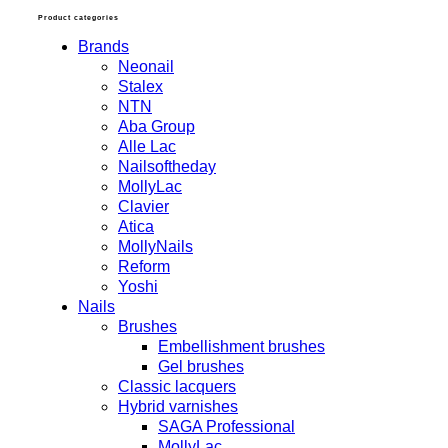
Product categories
Brands
Neonail
Stalex
NTN
Aba Group
Alle Lac
Nailsoftheday
MollyLac
Clavier
Atica
MollyNails
Reform
Yoshi
Nails
Brushes
Embellishment brushes
Gel brushes
Classic lacquers
Hybrid varnishes
SAGA Professional
MollyLac