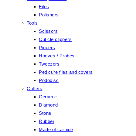
Files
Polishers
Tools
Scissors
Cuticle clippers
Pincers
Hooves / Probes
Tweezers
Pedicure files and covers
Pododisc
Cutters
Ceramic
Diamond
Stone
Rubber
Made of carbide