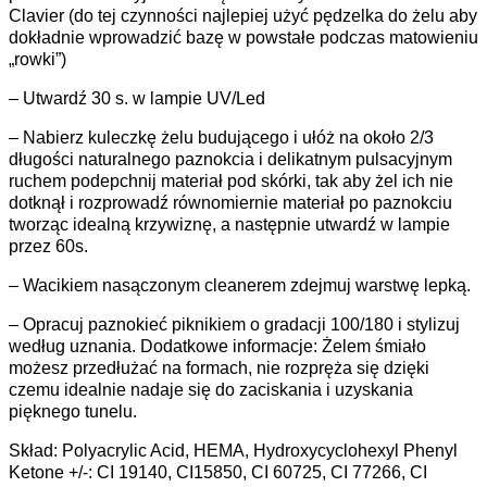
Clavier (do tej czynności najlepiej użyć pędzelka do żelu aby
dokładnie wprowadzić bazę w powstałe podczas matowieniu
„rowki”)
– Utwardź 30 s. w lampie UV/Led
– Nabierz kuleczkę żelu budującego i ułóż na około 2/3
długości naturalnego paznokcia i delikatnym pulsacyjnym
ruchem podepchnij materiał pod skórki, tak aby żel ich nie
dotknął i rozprowadź równomiernie materiał po paznokciu
tworząc idealną krzywiznę, a następnie utwardź w lampie
przez 60s.
– Wacikiem nasączonym cleanerem zdejmuj warstwę lepką.
– Opracuj paznokieć piknikiem o gradacji 100/180 i stylizuj
według uznania. Dodatkowe informacje: Żelem śmiało
możesz przedłużać na formach, nie rozpręża się dzięki
czemu idealnie nadaje się do zaciskania i uzyskania
pięknego tunelu.
Skład: Polyacrylic Acid, HEMA, Hydroxycyclohexyl Phenyl
Ketone +/-: CI 19140, CI15850, CI 60725, CI 77266, CI