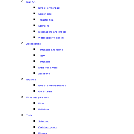
Nail Art
Embellishment gel
Spider gels
Transfer film
Stamping
Decorations and effects
Watercolour water ink
Accessories
Templates and forms
Tipsy
Templates
Dust-free swabs
Acsesoria
Brushes
Embellishment brushes
Gel brushes
Files and polishers
Files
Polishers
Tools
Scissors
Cuticle clippers
Pincers