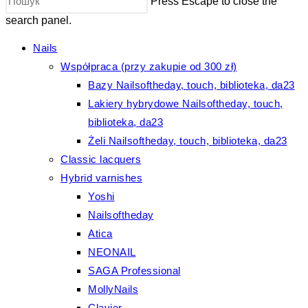
Press Escape to close the
search panel.
Nails
Współpraca (przy zakupie od 300 zł)
Bazy Nailsoftheday, touch, biblioteka, da23
Lakiery hybrydowe Nailsoftheday, touch,
biblioteka, da23
Żeli Nailsoftheday, touch, biblioteka, da23
Classic lacquers
Hybrid varnishes
Yoshi
Nailsoftheday
Atica
NEONAIL
SAGA Professional
MollyNails
Clavier