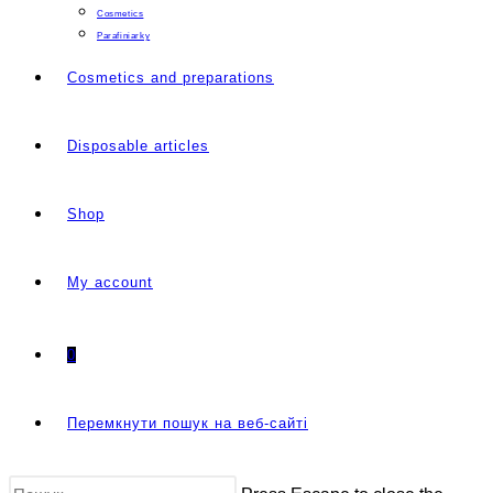
Cosmetics
Parafiniarky
Cosmetics and preparations
Disposable articles
Shop
My account
0
Перемкнути пошук на веб-сайті