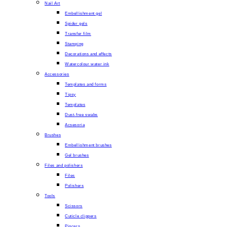
Nail Art
Embellishment gel
Spider gels
Transfer film
Stamping
Decorations and effects
Watercolour water ink
Accessories
Templates and forms
Tipsy
Templates
Dust-free swabs
Acsesoria
Brushes
Embellishment brushes
Gel brushes
Files and polishers
Files
Polishers
Tools
Scissors
Cuticle clippers
Pincers