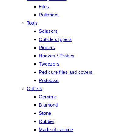
Files
Polishers
Tools
Scissors
Cuticle clippers
Pincers
Hooves / Probes
Tweezers
Pedicure files and covers
Pododisc
Cutters
Ceramic
Diamond
Stone
Rubber
Made of carbide