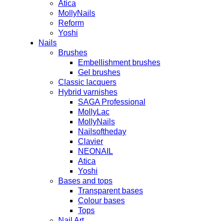
Atica
MollyNails
Reform
Yoshi
Nails
Brushes
Embellishment brushes
Gel brushes
Classic lacquers
Hybrid varnishes
SAGA Professional
MollyLac
MollyNails
Nailsoftheday
Clavier
NEONAIL
Atica
Yoshi
Bases and tops
Transparent bases
Colour bases
Tops
Nail Art