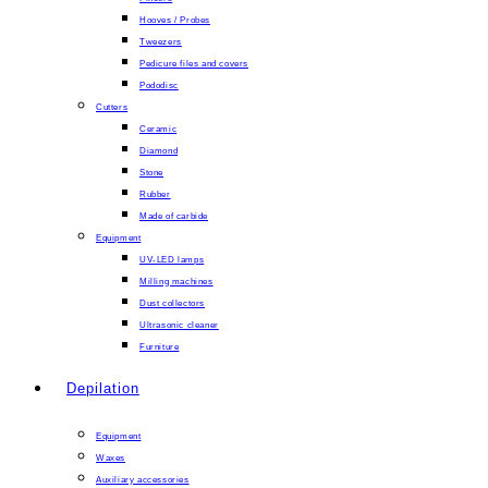
Hooves / Probes
Tweezers
Pedicure files and covers
Pododisc
Cutters
Ceramic
Diamond
Stone
Rubber
Made of carbide
Equipment
UV-LED lamps
Milling machines
Dust collectors
Ultrasonic cleaner
Furniture
Depilation
Equipment
Waxes
Auxiliary accessories