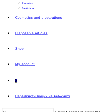
Cosmetics
Parafiniarky
Cosmetics and preparations
Disposable articles
Shop
My account
0
Перемкнути пошук на веб-сайті