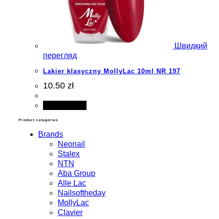
Швидкий
перегляд
Lakier klasyczny MollyLac 10ml NR 197
10.50 zł
Add to cart
Product categories
Brands
Neonail
Stalex
NTN
Aba Group
Alle Lac
Nailsoftheday
MollyLac
Clavier