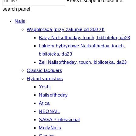
Press Escape to close the
search panel.
Nails
Współpraca (przy zakupie od 300 zł)
Bazy Nailsoftheday, touch, biblioteka, da23
Lakiery hybrydowe Nailsoftheday, touch,
biblioteka, da23
Żeli Nailsoftheday, touch, biblioteka, da23
Classic lacquers
Hybrid varnishes
Yoshi
Nailsoftheday
Atica
NEONAIL
SAGA Professional
MollyNails
Clavier