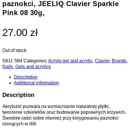
paznokci, JEELIQ Clavier Sparkle
Pink 08 30g,
27.00 zł
Out of stock
SKU:
584
Categories:
Acrylo-gel and acrylic
,
Clavier
,
Brands
,
Nails
,
Gels and acrylics
Description
Additional information
Description
Akrylożel pozwala na wzmacnianie naturalnej płytki,
tworzenie szkieletów oraz budowanie poprawnych krzywizn.
Świetnie radzi sobie również przy korygowaniu paznokci
rosnących w dół.