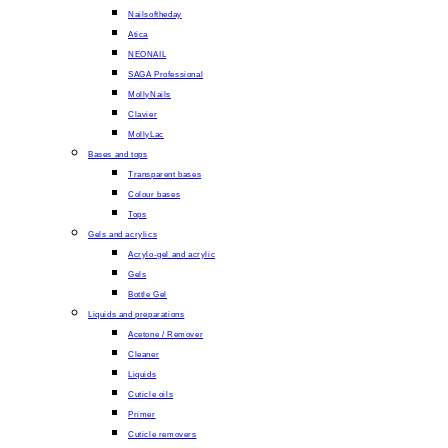
Nailsoftheday
Atica
NEONAIL
SAGA Professional
MollyNails
Clavier
MollyLac
Bases and tops
Transparent bases
Colour bases
Tops
Gels and acrylics
Acrylo-gel and acrylic
Gels
Bottle Gel
Liquids and preparations
Acetone / Remover
Cleaner
Liquids
Cuticle oils
Primer
Cuticle removers