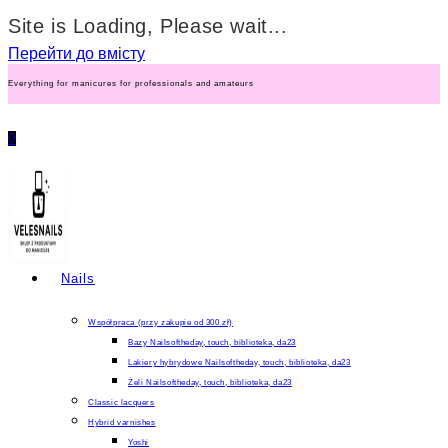
Site is Loading, Please wait...
Перейти до вмісту
Everything for manicures for professionals and amateurs
0
Nails
Współpraca (przy zakupie od 300 zł)
Bazy Nailsoftheday, touch, biblioteka, da23
Lakiery hybrydowe Nailsoftheday, touch, biblioteka, da23
Żeli Nailsoftheday, touch, biblioteka, da23
Classic lacquers
Hybrid varnishes
Yoshi