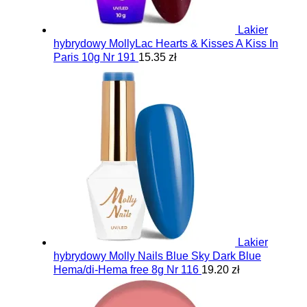
Lakier
hybrydowy MollyLac Hearts & Kisses A Kiss In
Paris 10g Nr 191
15.35 zł
Lakier
hybrydowy Molly Nails Blue Sky Dark Blue
Hema/di-Hema free 8g Nr 116
19.20 zł